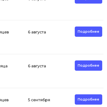
И
Информационная
безопасность
Подробнее
яцев
6 августа
К
Кибербезопасность
Компьютерное зрение
ка
Компьютерные сети
Подробнее
сяца
6 августа
М
Микросервисная архитектура
Н
Нагрузочное тестирование
Подробнее
яцев
5 сентября
О