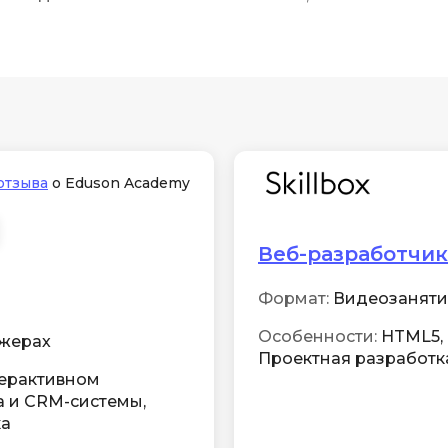
отзыва
о Eduson Academy
Веб-разработчик
Формат:
Видеозанятия 
Особенности:
HTML5, C
ажерах
Проектная разработка
нтерактивном
а и CRM-системы,
ка