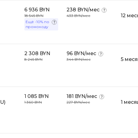
Visual Studio 
6 936 BYN
238 BYN/мес
H
12 мес
18 545 BYN
433 BYN/мес
W
Hadoop
Ещё
-10%
по
промокоду
Webflow
I
Webpack
IoT
Wordpress
2 308 BYN
96 BYN/мес
J
5 мес
8 245 BYN
344 BYN/мес
X
Java-разработка
XML
JavaScript-разработка
Y
Java Spring Boot
1 085 BYN
181 BYN/мес
Yandex Cloud
Jenkins
U)
1 меся
1 360 BYN
227 BYN/мес
Z
Jira
Zabbix
Joomla
i
K