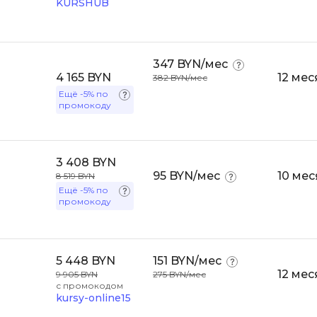
KURSHUB
Bootstrap
Q
Bubble
QA-тестирова
347 BYN/мес
C
4 165 BYN
12 мес
382 BYN/мес
QGIS
CI/CD
Ещё
-5%
по
Qt Creator
промокоду
CentOS
R
Cisco
RabbitMQ
3 408 BYN
ClickHouse
95 BYN/мес
10 мес
8 519 BYN
React Native
Ещё
-5%
по
D
промокоду
Ruby
Dart
Rust
DataLens
5 448 BYN
151 BYN/мес
S
Delphi
12 мес
9 905 BYN
275 BYN/мес
SRE
с промокодом
DevOps
kursy-online15
Scala
Docker