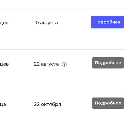
Разработка мобильных
приложений
Подробнее
яцев
10 августа
Разработка на Kotlin
Разработка на языке C#
Разработка на языке C и C++
Разработка на языке Swift
Подробнее
Реверс инжиниринг
яцев
22 августа
Робототехника для взрослых
Ручное тестирование
С
Подробнее
яца
22 октября
Сетевое администрирование
Сетевой инженер
отка
Создание интернет магазина