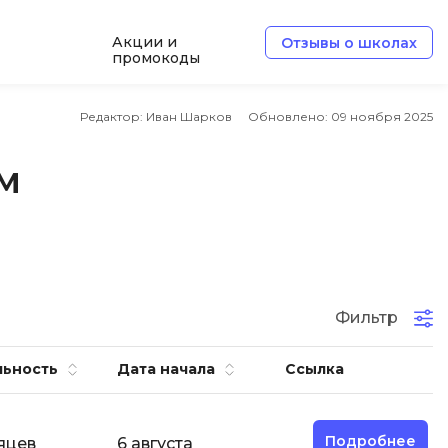
Акции и
Отзывы о школах
промокоды
Б
Редактор: Иван Шарков
Обновлено:
09 ноября 2025
Базы данных
м
Белый хакер
Блокчейн
В
Вайб кодинг
ботка
Фильтр
Веб-разработка
Верстка на HTML и CSS
льность
Дата начала
Ссылка
Д
Дизайнер верстальщик
Подробнее
яцев
6 августа