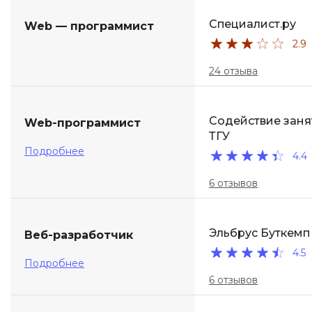
Специалист.ру
Web — программист
2.9
24 отзыва
Содействие заня
Web-программист
ТГУ
Подробнее
4.4
6 отзывов
Эльбрус Буткемп
Веб-разработчик
4.5
Подробнее
6 отзывов