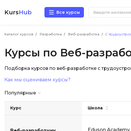
Kurs
Hub
Все курсы
Разработка
Каталог курсов
Разработка
Веб-разработка
С трудоустро
Курсы по Веб-разрабо
Маркетинг
Дизайн
Подборка курсов по веб-разработке с трудоустр
Как мы оцениваем курсы?
Аналитика
Популярные
Менеджмент
Курс
Школа
Иностранные языки
Soft Skills
Eduson Academy
Веб-разработчик