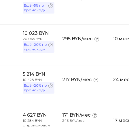
API
Ещё
-5%
по
Objective-C
промокоду
ASP.NET
OpenCart
Active Directory
OpenStack
10 023 BYN
Android-разработка
Oracle SQL
295 BYN/мес
10 мес
20 045 BYN
Android Studio
Ещё
-20%
по
промокоду
P
Ansible
PHP-разработ
Apache Airflow
Pascal
Apache Kafka
5 214 BYN
217 BYN/мес
24 ме
Perl
10 428 BYN
Arduino
Ещё
-20%
по
PostgreSQL
промокоду
Asterisk
Postman
B
Powershell
4 627 BYN
171 BYN/мес
Backend разработка
Prometheus
17 мес
10 284 BYN
246 BYN/мес
Bash
с промокодом
PyQt