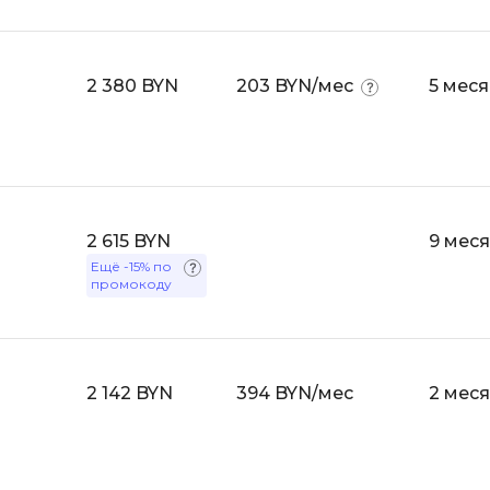
Selenium
Drupal
Solidity
E
2 380 BYN
203 BYN/мес
5 мес
T
Elasticsearch
Terraform
F
Three.js
FastAPI
Tilda
2 615 BYN
9 мес
Flask
TypeScript
Ещё
-15%
по
Frontend-разработка
промокоду
U
FullStack-разработка
UML
G
2 142 BYN
394 BYN/мес
V
2 мес
GitLab
VMware
Godot
VR/AR-разраб
Groovy