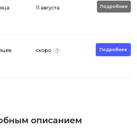
Подробнее
сяца
11 августа
Подробнее
яцев
скоро
робным описанием