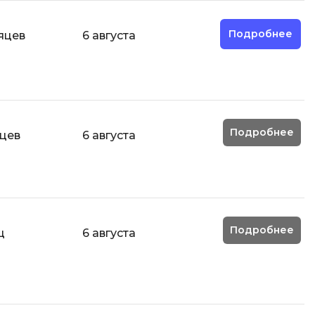
Code
Создание сайтов
Подробнее
яцев
6 августа
Создание чат-ботов
Т
Тестирование игр
У
Подробнее
яцев
6 августа
Управление дронами
Управление разработкой и IT
Ф
Фреймворк Angular
Подробнее
ц
6 августа
Фреймворк Django
Фреймворк Flutter
Фреймворк Laravel