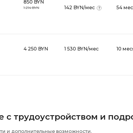
850 BYN
142 BYN/мес
54 ме
1 214 BYN
4 250 BYN
1 530 BYN/мес
10 мес
ке с трудоустройством и под
сти и дополнительные возможности,