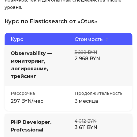
новичков, так и для опытных специалистов middle
уровня.
Курс по Elasticsearch от «Otus»
Курс
Стоимость
3 298 BYN
Observability —
2 968 BYN
мониторинг,
логирование,
трейсинг
Рассрочка
Продолжительность
297 BYN/мес
3 месяца
4 012 BYN
PHP Developer.
3 611 BYN
Professional