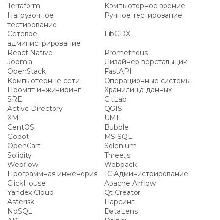
Terraform
Компьютерное зрение
Нагрузочное
Ручное тестирование
тестирование
Сетевое
LibGDX
администрирование
React Native
Prometheus
Joomla
Дизайнер верстальщик
OpenStack
FastAPI
Компьютерные сети
Операционные системы
Промпт инжиниринг
Хранилища данных
SRE
GitLab
Active Directory
QGIS
XML
UML
CentOS
Bubble
Godot
MS SQL
OpenCart
Selenium
Solidity
Three.js
Webflow
Webpack
Программная инженерия
1С Администрирование
ClickHouse
Apache Airflow
Yandex Cloud
Qt Creator
Asterisk
Парсинг
NoSQL
DataLens