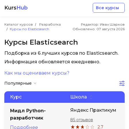
Kurs
Hub
Все курсы
Каталог курсов
Разработка
Редактор: Иван Шарков
Курсы по Elasticsearch
Обновлено:
07 августа 2026
Курсы Elasticsearch
Подборка из 6 лучших курсов по Elasticsearch.
Разработка
Информация обновляется ежедневно.
Как мы оцениваем курсы?
Маркетинг
Популярные
Дизайн
Курс
Школа
Аналитика
Яндекс Практикум
Мидл Python-
разработчик
85 отзывов
Менеджмент
2.7
Подробнее