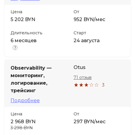
Цена
От
Иностранные языки
5 202 BYN
952 BYN/мес
Soft Skills
Длительность
Старт
6 месяцев
24 августа
ДПО
Детям
Otus
Observability —
мониторинг,
71 отзыв
Акции и промокоды
логирование,
3
трейсинг
Подробнее
Цена
От
2 968 BYN
297 BYN/мес
3 298 BYN