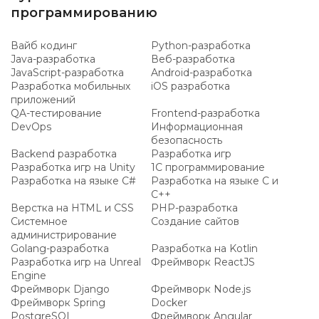
программированию
Вайб кодинг
Python-разработка
Java-разработка
Веб-разработка
JavaScript-разработка
Android-разработка
Разработка мобильных
iOS разработка
приложений
QA-тестирование
Frontend-разработка
DevOps
Информационная
безопасность
Backend разработка
Разработка игр
Разработка игр на Unity
1C программирование
Разработка на языке C#
Разработка на языке C и
C++
Верстка на HTML и CSS
PHP-разработка
Системное
Создание сайтов
администрирование
Golang-разработка
Разработка на Kotlin
Разработка игр на Unreal
Фреймворк ReactJS
Engine
Фреймворк Django
Фреймворк Node.js
Фреймворк Spring
Docker
PostgreSQL
Фреймворк Angular