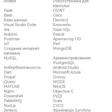
Ansible
Робототехника для
взрослых
Flask
OSINT
Bash
Cisco
Базы данных
Пентест
Visual Studio Code
Блокчейн
Jira
Язык SQL
Arduino
Pascal
Postman
Архитектор ПО
IoT
Perl
Создание интернет
MongoDB
магазина
MySQL
Администрирование
PostgreSQL
Кибербезопасность
Android Studio
Dart
Microsoft Azure
Drupal
Groovy
jQuery
MODX
MATLAB
NestJS
Nginx
Objective-C
Powershell
PyQt
RabbitMQ
Scala
Nuxt.js
CI/CD
Jenkins
Фреймворк Symfony