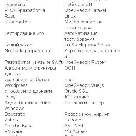
TypeScript
Работа с GIT
VR/AR-разработка
Фреймворк Laravel
Rust
Linux
Kubernetes
Микросервисная
архитектура
Тестирование игр
Автоматизация
тестирования
Белый хакер
FullStack-разработка
No-Code разработка
Управление разработкой
и IT
Разработка на языке Swift
Фреймворк Flutter
Алгоритмы и структуры
ООП
данных
Создание чат-ботов
Tilda
Wordpress
Фреймворк Vue.js
Управление дронами
Oracle SQL
Ruby
1С Битрикс
Администрирование
Сетевой инженер
Windows
Bootstrap
Реверс инжиниринг
Zabbix
Hadoop
Apache Kafka
ASP.NET
VMware
MS Access