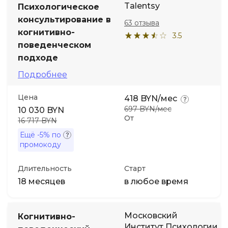
Talentsy
Психологическое
консультирование в
63 отзыва
Иностранные языки
когнитивно-
3.5
поведенческом
Soft Skills
подходе
Подробнее
ДПО
Цена
418 BYN/мес
Детям
697 BYN/мес
10 030 BYN
От
16 717 BYN
Ещё
-5%
по
Акции и промокоды
промокоду
Длительность
Старт
18 месяцев
в любое время
Московский
Когнитивно-
Институт Психологии