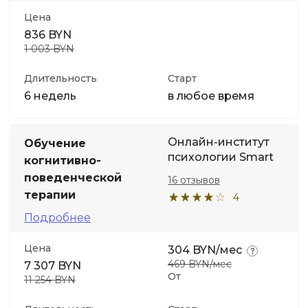
Цена
836 BYN
1 003 BYN
Длительность
Старт
6 недель
в любое время
Онлайн-институт
Обучение
психологии Smart
когнитивно-
поведенческой
16 отзывов
терапии
4
Подробнее
Цена
304 BYN/мес
469 BYN/мес
7 307 BYN
От
11 254 BYN