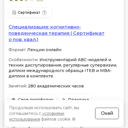
Сертификат
Специализация: когнитивно-
поведенческая терапия ( Сертификат
о пов. квал.)
Формат:
Лекции онлайн
Особенности:
Инструментарий ABC-моделей и
техник диспутирования, регулярные супервизии,
диплом международного образца ITEB и MBA-
диплом в комплекте
Занятий:
280 академических часов
Свое портфолио
Практика
Продолжая использовать сайт, вы
Домашние задания
Окей
соглашаетесь с
условиями
использования
файлов cookie 🍪
Консультация экспертов
Чат