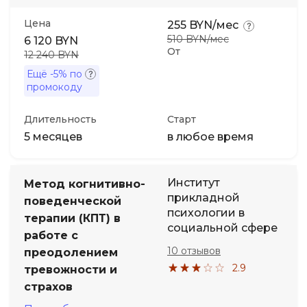
Цена
255 BYN/мес
510 BYN/мес
6 120 BYN
От
12 240 BYN
Ещё
-5%
по
промокоду
Длительность
Старт
5 месяцев
в любое время
Институт
Метод когнитивно-
прикладной
поведенческой
психологии в
терапии (КПТ) в
социальной сфере
работе с
10 отзывов
преодолением
2.9
тревожности и
страхов