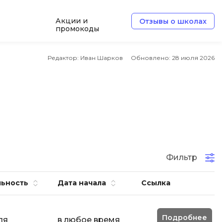
Акции и
Отзывы о школах
промокоды
Б
Редактор: Иван Шарков
Обновлено:
28 июля 2026
Базы данных
Белый хакер
Блокчейн
В
Вайб кодинг
ботка
Фильтр
Веб-разработка
Верстка на HTML и CSS
ьность
Дата начала
Ссылка
Д
Подробнее
Дизайнер верстальщик
ля
в любое время