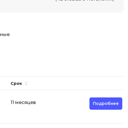
Фреймворк Node.js
а
Фреймворк ReactJS
Фреймворк Spring
Фреймворк Symfony
тные
Фреймворк Vue.js
я тестирования
Х
ование
Хранилища данных
Я
ование Windows
Срок
Язык SQL
структуры
11 месяцев
О
Подробнее