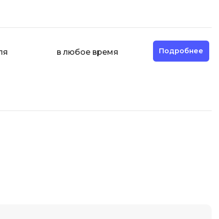
ООП
Операционные системы
ние
П
Подробнее
ля
в любое время
Парсинг
Пентест
Программная инженерия
Промпт инжиниринг
Р
Работа с GIT
Разработка игр
Разработка игр на Unity
Разработка игр на Unreal
Engine