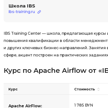
Школа IBS
ibs-training.ru
IBS Training Center — школа, предлагающая курс
повышения квалификации в области менеджмента
и других ключевых бизнес-направлений. Занятия 
сфере, акцент построен на практических заданиях
Курс по Apache Airflow от «I
Курс
Стоимость
1 785 BYN
Apache AirFlow: