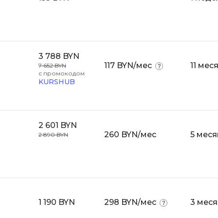
API
Objective-C
ASP.NET
OpenCart
Active Directory
OpenStack
3 788 BYN
Android-разработка
Oracle SQL
117 BYN/мес
11 мес
7 652 BYN
Android Studio
с промокодом
KURSHUB
P
Ansible
PHP-разработ
Apache Airflow
Pascal
Apache Kafka
2 601 BYN
260 BYN/мес
5 меся
Perl
2 890 BYN
Arduino
PostgreSQL
Asterisk
Postman
B
Powershell
Backend разработка
Prometheus
1 190 BYN
298 BYN/мес
3 мес
Bash
PyQt