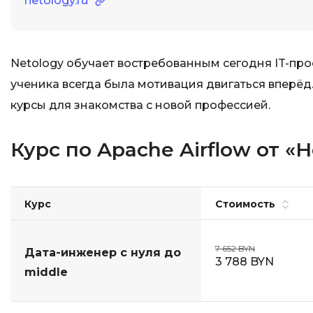
netology.ru
Netology обучает востребованным сегодня IT-про
ученика всегда была мотивация двигаться вперёд.
курсы для знакомства с новой профессией.
Курс по Apache Airflow от «
Курс
Стоимость
7 652 BYN
Дата-инженер с нуля до
3 788 BYN
middle