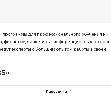
Selenium
Drupal
Solidity
E
T
Elasticsearch
Terraform
ы и программы для профессионального обучения и
F
, финансов, маркетинга, информационных техноло
Three.js
FastAPI
ведут эксперты с большим опытом работы в своей
Tilda
Flask
.
TypeScript
Frontend-разработка
U
BS»
FullStack-разработка
UML
G
V
GitLab
Рассрочка
VMware
Godot
VR/AR-разраб
Groovy