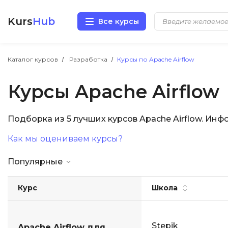
Kurs
Hub
Все курсы
Разработка
Каталог курсов
Разработка
Курсы по Apache Airflow
Курсы Apache Airflow
Маркетинг
Дизайн
Подборка из 5 лучших курсов Apache Airflow. Ин
Как мы оцениваем курсы?
Аналитика
Популярные
Менеджмент
Курс
Школа
Иностранные языки
Soft Skills
Stepik
Apache Airflow для