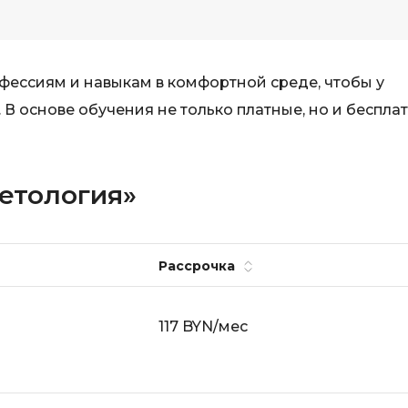
iOS разработк
Kubernetes
j
L
фессиям и навыкам в комфортной среде, чтобы у
jQuery
LibGDX
 В основе обучения не только платные, но и беспла
Linux
А
Автоматизаци
M
Нетология»
Администрир
MATLAB
PostgreSQL
MODX
Администрир
MS Access
Рассрочка
Алгоритмы и 
MS SQL
данных
Microsoft Azure
117 BYN/мес
Архитектор П