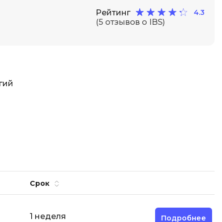
Рейтинг
4.3
Разработка мобильных
(5 отзывов о IBS)
приложений
Разработка на Kotlin
Разработка на языке C#
Разработка на языке C и C++
гий
Разработка на языке Swift
Реверс инжиниринг
Робототехника для взрослых
Ручное тестирование
С
Сетевое администрирование
Срок
Сетевой инженер
отка
Создание интернет магазина
1 неделя
Подробнее