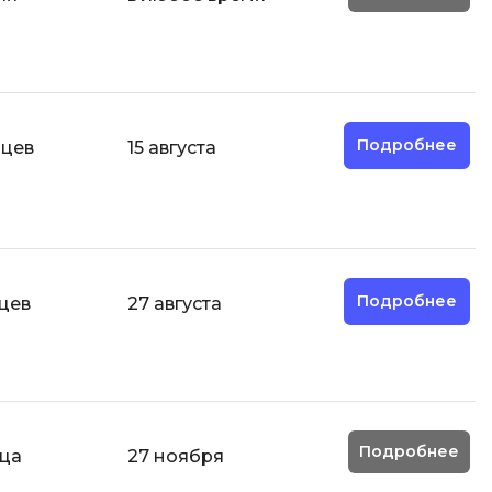
И
Информационная
безопасность
Подробнее
яцев
15 августа
К
Кибербезопасность
Компьютерное зрение
ка
Компьютерные сети
Подробнее
цев
27 августа
М
Микросервисная архитектура
Н
Нагрузочное тестирование
Подробнее
яца
27 ноября
О