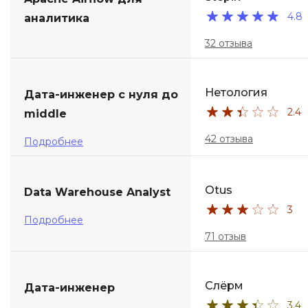
4.8
аналитика
ДПО
32 отзыва
Детям
Нетология
Дата-инженер с нуля до
2.4
middle
42 отзыва
Подробнее
Otus
Data Warehouse Analyst
3
Подробнее
71 отзыв
Слёрм
Дата-инженер
3.4