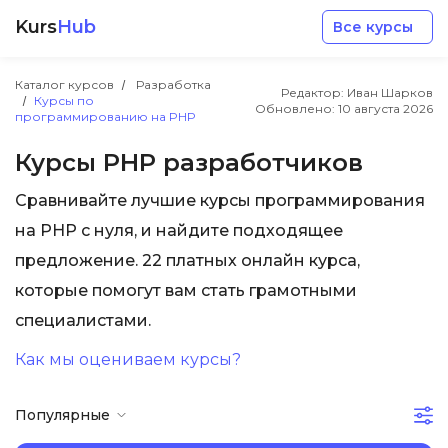
Kurs
Hub
Все курсы
Каталог курсов
Разработка
Редактор: Иван Шарков
Курсы по
Обновлено:
10 августа 2026
программированию на PHP
Курсы PHP разработчиков
Сравнивайте лучшие курсы программирования
Разработка
на PHP с нуля, и найдите подходящее
предложение. 22 платных онлайн курса,
Маркетинг
которые помогут вам стать грамотными
специалистами.
Дизайн
Как мы оцениваем курсы?
Аналитика
Популярные
Менеджмент