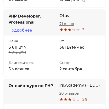
Otus
PHP Developer.
Professional
71 отзыв
3
Подробнее
Цена
От
3 611 BYN
361 BYN/мес
4 012 BYN
Длительность
Старт
5 месяцев
2 сентября
irs.Academy (HEDU)
Онлайн-курс по PHP
20 отзывов
2.9