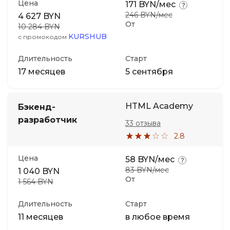
Цена
171 BYN/мес
246 BYN/мес
4 627 BYN
От
10 284 BYN
KURSHUB
с промокодом
Длительность
Старт
17 месяцев
5 сентября
HTML Academy
Бэкенд-
разработчик
33 отзыва
2.8
Цена
58 BYN/мес
83 BYN/мес
1 040 BYN
От
1 564 BYN
Длительность
Старт
11 месяцев
в любое время