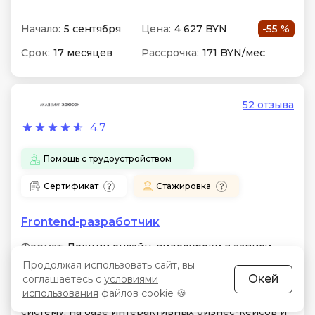
Начало:
5 сентября
Цена:
4 627 BYN
-55 %
Срок:
17 месяцев
Рассрочка:
171 BYN/мес
52 отзыва
4.7
Помощь с трудоустройством
Сертификат
Стажировка
Frontend-разработчик
Формат:
Лекции онлайн, видеоуроки в записи,
проверочные тесты, работа на тренажерах
Продолжая использовать сайт, вы
Окей
соглашаетесь с
условиями
Особенности:
React, TypeScript, Redux, Webpack и
использования
файлов cookie 🍪
Docker. 14 работ в портфолио, включая CRM-
систему, на базе интерактивных бизнес-кейсов и