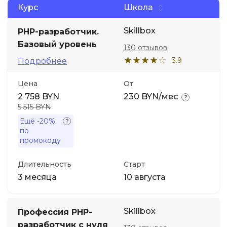
Курс
Школа
Иностранные языки
Skillbox
PHP-разработчик.
Базовый уровень
130 отзывов
Soft Skills
3.9
Подробнее
ДПО
Цена
От
2 758 BYN
230 BYN/мес
5 515 BYN
Детям
Ещё
-20%
по
Акции и промокоды
промокоду
Длительность
Старт
3 месяца
10 августа
Skillbox
Профессия PHP-
разработчик с нуля