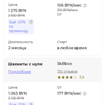
Цена
106 BYN/мес
315 BYN/мес
1 275 BYN
От
2 550 BYN
Ещё
-20%
по
промокоду
Длительность
Старт
2 месяца
в любое время
Skillbox
Шахматы с нуля
130 отзывов
Подробнее
3.9
Цена
От
1 063 BYN
177 BYN/мес
2 125 BYN
Ещё
-20%