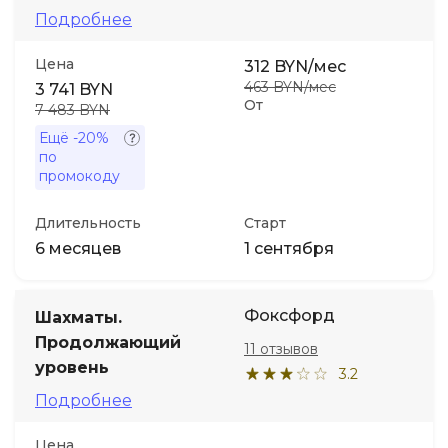
Подробнее
Иностранные языки
Цена
312 BYN/мес
463 BYN/мес
3 741 BYN
Soft Skills
От
7 483 BYN
Ещё
-20%
по
ДПО
промокоду
Детям
Длительность
Старт
6 месяцев
1 сентября
Акции и промокоды
Фоксфорд
Шахматы.
Продолжающий
11 отзывов
уровень
3.2
Подробнее
Цена