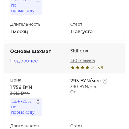
по
промокоду
Длительность
Старт
1 месяц
11 августа
Skillbox
Основы шахмат
130 отзывов
Подробнее
3.9
Цена
293 BYN/мес
390 BYN/мес
1 756 BYN
От
3 512 BYN
Ещё
-20%
по
промокоду
Длительность
Старт