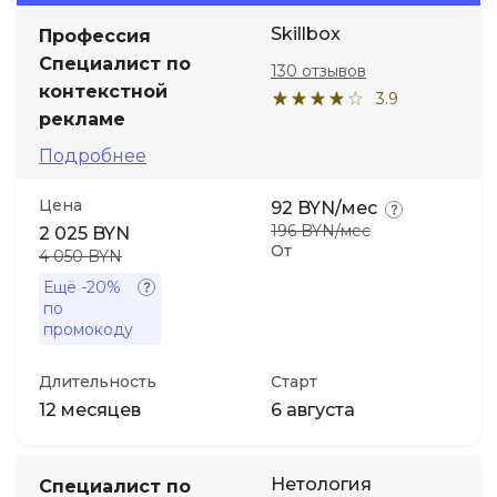
Skillbox
Профессия
Иностранные языки
Специалист по
130 отзывов
контекстной
3.9
Soft Skills
рекламе
Подробнее
ДПО
Цена
92 BYN/мес
196 BYN/мес
2 025 BYN
Детям
От
4 050 BYN
Ещё
-20%
Акции и промокоды
по
промокоду
Длительность
Старт
12 месяцев
6 августа
Нетология
Специалист по