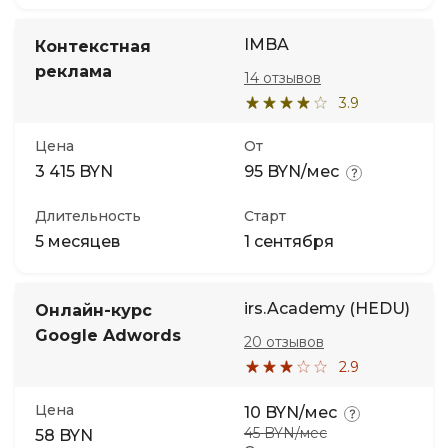
IMBA
Контекстная
реклама
14 отзывов
3.9
Цена
От
3 415 BYN
95 BYN/мес
Длительность
Старт
5 месяцев
1 сентября
irs.Academy (HEDU)
Онлайн-курс
Google Adwords
20 отзывов
2.9
Цена
10 BYN/мес
45 BYN/мес
58 BYN