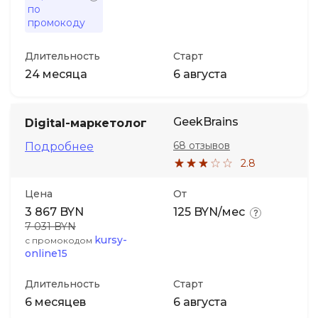
по
промокоду
Длительность
Старт
24 месяца
6 августа
GeekBrains
Digital-маркетолог
68 отзывов
Подробнее
2.8
Цена
От
3 867 BYN
125 BYN/мес
7 031 BYN
kursy-
с промокодом
online15
Длительность
Старт
6 месяцев
6 августа