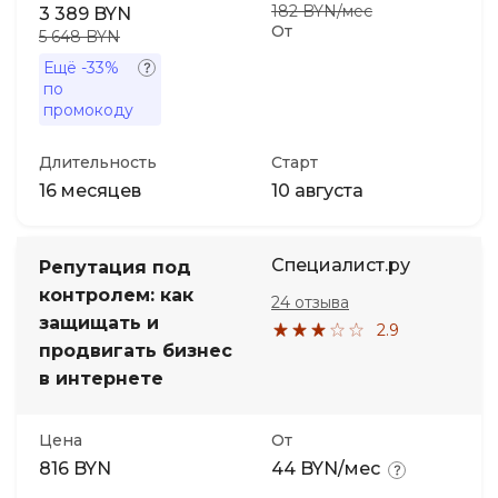
182 BYN/мес
3 389 BYN
От
5 648 BYN
Ещё
-33%
по
промокоду
Длительность
Старт
16 месяцев
10 августа
Специалист.ру
Репутация под
контролем: как
24 отзыва
защищать и
2.9
продвигать бизнес
в интернете
Цена
От
816 BYN
44 BYN/мес