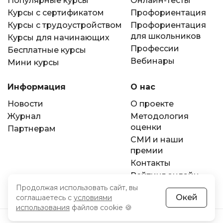
Популярные курсы
Онлайн-тесты
Курсы с сертификатом
Профориентация
Курсы с трудоустройством
Профориентация
для школьников
Курсы для начинающих
Профессии
Бесплатные курсы
Вебинары
Мини курсы
Информация
О нас
Новости
О проекте
Журнал
Методология
оценки
Партнерам
СМИ и наши
премии
Контакты
Рейтинг онлайн-
школ
Продолжая использовать сайт, вы
Окей
соглашаетесь с
условиями
использования
файлов cookie 🍪