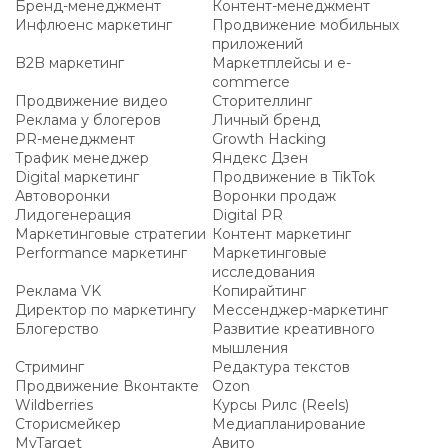
Бренд-менеджмент
Контент-менеджмент
Инфлюенс маркетинг
Продвижение мобильных
приложений
B2B маркетинг
Маркетплейсы и e-
commerce
Продвижение видео
Сторителлинг
Реклама у блогеров
Личный бренд
PR-менеджмент
Growth Hacking
Трафик менеджер
Яндекс Дзен
Digital маркетинг
Продвижение в TikTok
Автоворонки
Воронки продаж
Лидогенерация
Digital PR
Маркетинговые стратегии
Контент маркетинг
Performance маркетинг
Маркетинговые
исследования
Реклама VK
Копирайтинг
Директор по маркетингу
Мессенджер-маркетинг
Блогерство
Развитие креативного
мышления
Стриминг
Редактура текстов
Продвижение Вконтакте
Ozon
Wildberries
Курсы Рилс (Reels)
Сторисмейкер
Медиапланирование
MyTarget
Авито