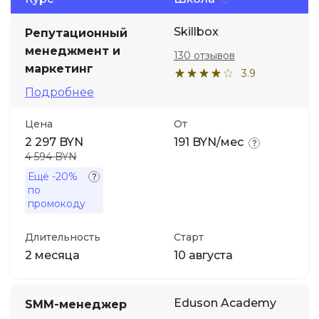
Skillbox
Иностранные языки
Репутационный
менеджмент и
130 отзывов
маркетинг
Soft Skills
3.9
Подробнее
ДПО
Цена
От
2 297 BYN
191 BYN/мес
Детям
4 594 BYN
Ещё
-20%
по
Акции и промокоды
промокоду
Длительность
Старт
2 месяца
10 августа
Eduson Academy
SMM-менеджер