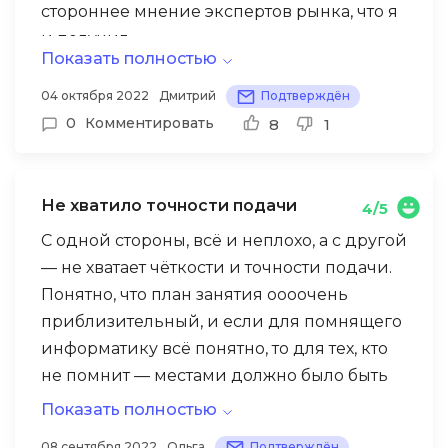
стороннее мнение экспертов рынка, что я
и получил.
Показать полностью
Спикеры, на мой взгляд, с задачей
04 октября 2022
Дмитрий
Подтверждён
заинтересовать и показать основы
0
Комментировать
8
1
справились отлично.
Многие по ходу программы писали о том,
что много воды. Ну могу с ними
Не хватило точности подачи
4/5
согласиться, просто у всех разные уровень
С одной стороны, всё и неплохо, а с другой
подготовки и разное понимание. Я думаю,
— не хватает чёткости и точности подачи.
те, кто писали про «воду» хотели
Понятно, что план занятия оооочень
продемонстрировать себя, не более.
приблизительный, и если для помнящего
Поэтому рекомендую не обращать на это
информатику всё понятно, то для тех, кто
внимание при анализе.
не помнит — местами должно было быть
И еще раз спасибо Productstar за курс!
жутко. И непонятно, потому что в том числе
Показать полностью
часть информации (например, с блок-
Из минусов программы — она
08 сентября 2022
Ольга
Подтверждён