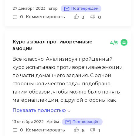
менторы дают достойный. Каждый урок
27 декабря 2023
Егор
Подтверждён
построен с элементами практики, которые
0
Комментировать
3
0
присутствуют в работе . Идеально
подходит как для начинающих, так и
опытных спецов. Покупал за адекватную
Курс вызвал противоречивые
4/5
цену курс.
эмоции
Все классно. Анализируя пройденный
В первый месяц было сложно даже мне,
курс испытываю противоречивые эмоции
большие объемы информации, время
по части домашнего задания. С одной
придется затратить поначалу прилично,
стороны количество задач подобрано
чтобы организовать свое рабочее время и
таким образом, чтобы можно было понять
понять этот баланс. По окончанию урока
материал лекции, с другой стороны как
вы проходите проверочные тесты и
будто задач мало. Было бы здорово, если
делаете отработку навыков.
Показать полностью
бы было, например, 2-3 задачи
13 октября 2022
Артём
Подтверждён
Для студентов это отличный курс чтобы
обязательные к выполнению и чуть
0
Комментировать
6
1
интенсивно войти в курс по разработке и
больше чем сейчас задач необязательных,