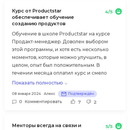
когда юзал приложения. И тут вы, с
Курс от Productstar
4/5
бомбической лекцией про метрику и
обеспечивает обучение
анализ)
созданию продуктов
Спасибо, за такой материал и контент в
Обучение в школе Productstar на курсе
целом. Буду исследовать в свободное
Продакт-менеджер. Доволен выбором
время, что бы иметь представление, а
этой программы, и хотя есть несколько
может даже работать в этом направлении.
моментов, которые можно улучшить, в
Кто знает, к чему это может привести.
целом, опыт был положительным. В
Приятно было послушать и увидеть новых
течении месяца оплатил курс и смело
и открытых к беседе людей. Всех благ!
двигался к своим целям.
Показать полностью
Одним из ключевых плюсов является
08 января 2024
Алекс
Подтверждён
поддержка менторов. Ребята менторы
0
Комментировать
7
2
предоставляли разнообразные задания,
что позволило мне учиться новым
навыкам и применять их на практике,
Менторы всегда на связи и
5/5