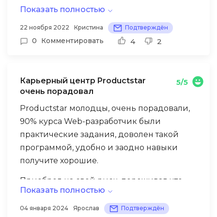
Показать полностью
И вот который месяц прохожу обучение.
Честно, по ка в восторге. Материал курса
22 ноября 2022
Кристина
Подтверждён
составлен грамотно и интересно,
0
Комментировать
4
2
мгновенная обратная связь от кураторов,
помощь в любом вопросе. Верю, что
знания дадут отличный результат.
Карьерный центр Productstar
5/5
очень порадовал
Productstar молодцы, очень порадовали,
90% курса Web-разработчик были
практические задания, доволен такой
программой, удобно и заодно навыки
получите хорошие.
Приобрел на свой риск, переживал что
Показать полностью
будут недостатки, но в самом начале были
технические, но стоило обратиться в
04 января 2024
Ярослав
Подтверждён