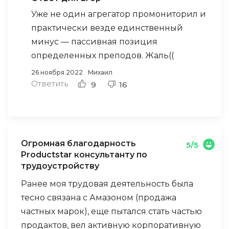
уроки.
Уже не один агрегатор промониторил и
Учитывая тот факт, что я новичек в этой
практически везде единственный
сфере, лекции и новые знания мне
минус — пассивная позиция
давались без особых трудностей,
определенных преподов. Жаль((
изложение материала доступное.
26 ноября 2022
Михаил
Благодаря курсу перешел на другую
Ответить
9
16
должность, но остался работать в своей
компании. Кстати на курсе хорошая
прокачка блока по трудоустройству,
По минусам курса есть несколько
кураторы всегда на связи.
Огромная благодарность
5/5
нюансов: были преподаватели, которые
Productstar консультанту по
занимали пассивную позицию, особенно
трудоустройству
когда ты вымотанный после работы
Ранее моя трудовая деятельность была
приходишь домой, а тут монотонная
тесно связана с Амазоном (продажа
скучная лекция.
частных марок), еще пытался стать частью
Хочу отметить, что одних курсов для меня
продактов, вел активную корпоративную