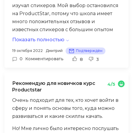
изучал спикеров. Мой выбор остановился
на ProductStar, потому что школа имеет
много положительных отзывов и
известных спикеров с большим опытом
работы. Огромным преимуществом
Показать полностью
является то, что они имеют многолетний
На все мои вопросы я получил
19 октября 2022
Дмитрий
Подтверждён
опыт работы в реальных и крупных
исчерпывающие ответы. Домашние
0
Комментировать
8
3
проектах. Соответственно, могут
задания проверялись довольно быстро.
поделиться не просто теорией, но и
После обучения меня добавили в
настоящей практикой, живыми кейсами.
карьерный центр, помогали проходить
Рекомендую для новичков курс
4/5
собеседование, анализировать мои
Productstar
ошибки и корректировать резюме. В
Очень подходит для тех, кто хочет войти в
результате — я получил стажировку, после
сферу и понять основы того, куда можно
которой был очень приятно удивлен —
развиваться и какие скиллы качать.
мне за нее еще и заплатили. Это
Но! Мне лично было интересно послушать
незабываемо!