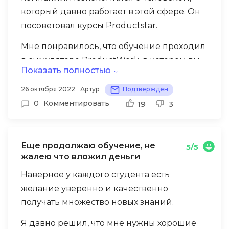
которой помогают улучшить резюме,
который давно работает в этой сфере. Он
проработать его должным образом и
посоветовал курсы Productstar.
найти работу. Сейчас я заканчиваю
обучение, но уже прохожу стажировку,
Мне понравилось, что обучение проходил
выполняя смежные с продактом функции.
в симуляторе ProductWork, в котором вы
Показать полностью
можете на практике закрепить
полученные знания. Весь процесс
26 октября 2022
Артур
Подтверждён
проходит в игровой форме.
0
Комментировать
19
3
Дополнительно, вы получаете
практические знания. Если ты новичок, то
Еще продолжаю обучение, не
5/5
трудно проходить собеседования, на
жалею что вложил деньги
которых задают вопросы о том, какие
Наверное у каждого студента есть
задачи выполняли ранее и как их решали,
желание уверенно и качественно
но благодаря симулятору легко
получать множество новых знаний.
рассказывать кейсы, будто вы их реально
выполняли сами, работая в компании.
Я давно решил, что мне нужны хорошие
Карьерный менеджер всегда был на