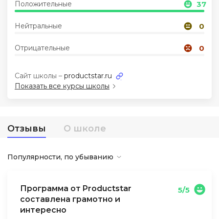
Положительные
37
Иностранные языки
Нейтральные
0
Отрицательные
0
Soft Skills
Сайт школы –
productstar.ru
ДПО
Показать все курсы школы
Детям
Отзывы
О школе
Акции и промокоды
Популярности, по убыванию
Программа от Productstar
5/5
составлена грамотно и
интересно