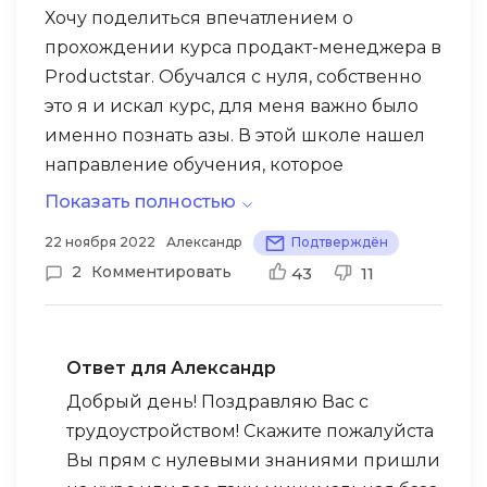
Хочу поделиться впечатлением о
прохождении курса продакт-менеджера в
Productstar. Обучался с нуля, собственно
это я и искал курс, для меня важно было
именно познать азы. В этой школе нашел
направление обучения, которое
охватывает разные уровни темы.
Показать полностью
Программа составлена грамотно, уроки
22 ноября 2022
Александр
Подтверждён
отличные, а сервис максимально
2
Комментировать
43
11
комфортный. Я не обычный ученик,
потому как поклонник поговорки «самый
глупый вопрос не заданный», тут уже
Ответ для Александр
активно засыпал преподавателей
Добрый день! Поздравляю Вас с
вопросами по ДЗ и другим материалам.
трудоустройством! Скажите пожалуйста
Спасибо нашим преподавателям, которые
Есть небольшие нюансы: популярные
Вы прям с нулевыми знаниями пришли
оперативно отвечали на мои вопросы и