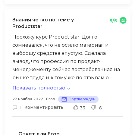
Знания четко по теме у
5/5
Productstar
Прохожу курс Product star. Долго
сомневался, что не осилю материал и
выброшу средства впустую. Сделала
вывод, что профессия по продакт-
менеджементу сейчас востребованная на
рынке труда и к тому же по отзывам о
школе, там дают неплохие знания и
Показать полностью
сертификат о прохождении, для
Хочу отметить прекрасный
22 ноября 2022
Егор
Подтверждён
работодателей это очень важно и дает
педагогический состав, да еще
1
Комментировать
33
6
приоритет при трудоустройстве.
преподаватели — это работник передовых
компаний. Знания даются конкретно по
продакту, не поверхностные вводные
Ответ для Егор