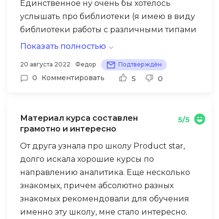
Единственное ну очень бы хотелось
услышать про библиотеки (я имею в виду
библиотеки работы с различными типами
данных) и увидеть пару примеров работы
Показать полностью
с ними (но насколько я понял это я вперед
20 августа 2022
Федор
Подтверждён
забегаю). Так же возможно было бы
0
Комментировать
5
0
неплохо рассказать про современные
интерфейсы IDE . Я вот к примеру еще не
работал и интерфейсами
Материал курса составлен
5/5
предкомпиляции кода (понятное дело не
грамотно и интересно
бином ньютона но все таки существенная
От друга узнала про школу Product star,
помощь разработчику ПО, а заодно бы
долго искала хорошие курсы по
новичков бы успокоили)!
направлению аналитика. Еще несколько
знакомых, причем абсолютно разных
знакомых рекомендовали для обучения
именно эту школу, мне стало интересно.