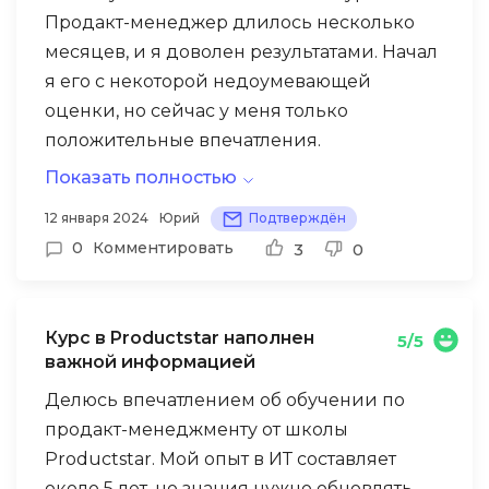
единственное что зацепило — два типа
Продакт-менеджер длилось несколько
команд, хотя с этой мыслью уже
месяцев, и я доволен результатами. Начал
сталкивалась. Спасибо за хорошую
я его с некоторой недоумевающей
организацию и модерацию, в том числе
оценки, но сейчас у меня только
работу со ссылками и материалами.
положительные впечатления.
Показать полностью
Менторы в школе заслуживают отдельного
упоминания. Ребята предоставили мне
12 января 2024
Юрий
Подтверждён
много интересных практических заданий,
0
Комментировать
3
0
и сейчас я уверен, что смогу успешно
применять новые навыки в работе.
Программа обучения структурирована
Курс в Productstar наполнен
5/5
грамотно, что позволяет учиться в
важной информацией
удобном темпе и тратить при этом не
Делюсь впечатлением об обучении по
Отзывы других студентов, которые уже
больше 5 часов в неделю.
продакт-менеджменту от школы
прошли программу, также помогли мне
Productstar. Мой опыт в ИТ составляет
оценить, на что я могу рассчитывать.
около 5 лет, но знания нужно обновлять,