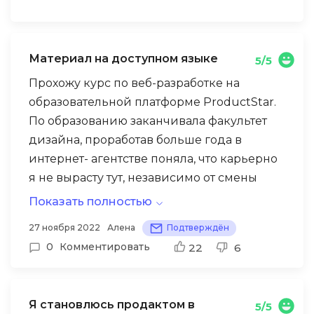
Материал на доступном языке
5/5
Прохожу курс по веб-разработке на
образовательной платформе ProductStar.
По образованию заканчивала факультет
дизайна, проработав больше года в
интернет- агентстве поняла, что карьерно
я не вырасту тут, независимо от смены
работы и компании. Долго не могла
Показать полностью
определится, в каком направлении мне
У ProductStar была хорошая цена на курс
27 ноября 2022
Алена
Подтверждён
двигаться, но задумалась о том, чтоб
и программа курса мне очень
0
Комментировать
22
6
перейти в разработчики. База у меня была
понравилась, это расширенная версия
(html и css), но практики мне не хватало.
обучения с гарантией трудоустройства,
поэтому в своем выборе я не сомневалась.
Я становлюсь продактом в
5/5