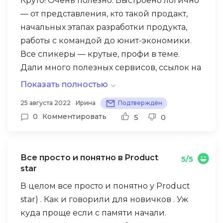
дз отнимало много времени
Круто! Очень полезно. Выстроено логично
— от представления, кто такой продакт,
начальных этапах разработки продукта,
работы с командой до юнит-экономики.
Все спикеры — крутые, профи в теме.
Дали много полезных сервисов, ссылок на
полезные ресурсы. Щедро поделились,
Показать полностью
спасибо! Наконец-то окунулась в сферу
25 августа 2022
Ирина
Подтверждён
знаний, которые получала консультативно,
0
Комментировать
5
0
обрывочно. Задумалась о прохождении
курса Product Managment как для
профессиональной деятельности, так и
Все просто и понятно в Product
5/5
для создания своего продукта. Спасибо
star
огромное организаторам!
В целом все просто и понятно у Product
star) . Как и говорили для новичков . Уж
куда проще если с памяти начали.