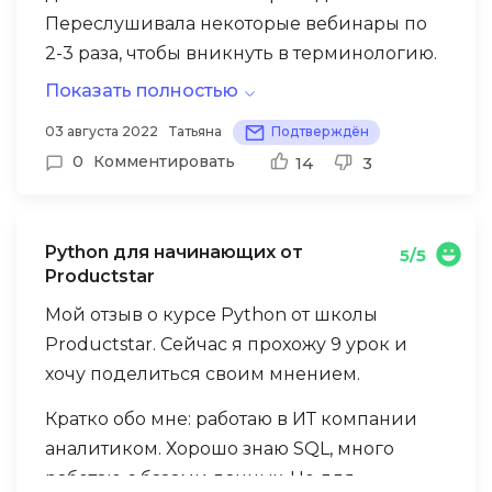
Переслушивала некоторые вебинары по
2-3 раза, чтобы вникнуть в терминологию.
Некоторые пояснения были
Показать полностью
поверхностными. Возможно придираюсь.
Отдельное спасибо наставникам
03 августа 2022
Татьяна
Подтверждён
Конечно, я не ожидаю, что все будут
Productstar за быстрые ответы на вопросы
0
Комментировать
14
3
объяснять на уровне для чайников, но
и детальные пояснения по курсовому
сама по себе область достаточно сложная,
проекту.
и было бы хорошо некоторые моменты
Python для начинающих от
5/5
рассказывать более детально.
Productstar
Мой отзыв о курсе Python от школы
Productstar. Сейчас я прохожу 9 урок и
хочу поделиться своим мнением.
Кратко обо мне: работаю в ИТ компании
аналитиком. Хорошо знаю SQL, много
работаю с базами данных. Но для