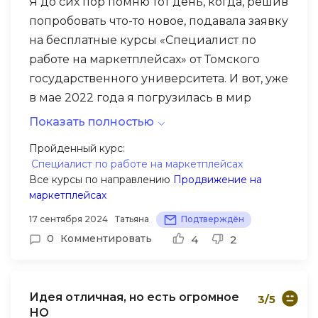
Я до сих пор помню тот день, когда, решив
попробовать что-то новое, подавала заявку
на бесплатные курсы «Специалист по
работе на маркетплейсах» от Томского
государственного университета. И вот, уже
в мае 2022 года я погрузилась в мир
онлайн-торговли.
Показать полностью
С первых же лекций я поняла, что это
Пройденный курс:
Специалист по работе на маркетплейсах
именно то, что мне нужно. Преподаватели
Все курсы по направлению
Продвижение на
университета создавали атмосферу
маркетплейсах
живого общения, где каждый мог задать
17 сентября 2024
Татьяна
Подтверждён
свой вопрос, получить исчерпывающий
0
Комментировать
4
2
ответ и понять все, что нужно было. Они
очень умело сочетали глубокие знания с
практической направленностью, что
Особенно запомнились те моменты, когда
Идея отличная, но есть огромное
3/5
позволяло нам сразу применять
казалось, что какой-то материал
НО