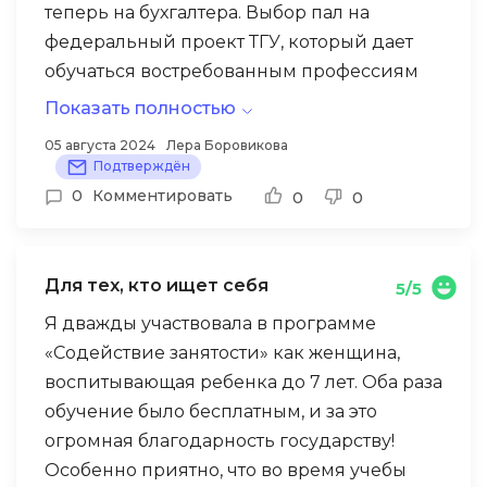
теперь на бухгалтера. Выбор пал на
привлекательна, однако на практике она
раньше. Благодаря университету
федеральный проект ТГУ, который дает
оказалась нереализуемой для
«Содействие занятости ТГУ» я, как человек
обучаться востребованным профессиям
большинства соискателей. Очень жаль,
не опытный, открыла для себя новые
бесплатно.
что такой полезный проект столкнулся с
Показать полностью
горизонты.
подобными трудностями.
Если вы сейчас находитесь в поиске
Процесс регистрации на портале занял
05 августа 2024
Лера Боровикова
новых возможностей и хотите изменить
Подтверждён
некоторое время из-за периодических
свою жизнь, я настоятельно рекомендую
0
Комментировать
0
0
сбоев системы. Однако, проявив
обратить внимание на этот проект. Это
настойчивость, я успешно подала заявку.
лучшие курсы, это шанс начать новую
Обучение проходило дистанционно, что
главу в своей истории.
Для тех, кто ищет себя
5/5
позволило совмещать учебу с другими
делами.
Я дважды участвовала в программе
«Содействие занятости» как женщина,
Занятия были насыщенными и
воспитывающая ребенка до 7 лет. Оба раза
информативными. Преподаватель
обучение было бесплатным, и за это
доступно объяснял сложные темы, а
огромная благодарность государству!
общение с однокурсниками в чате
Особенно приятно, что во время учебы
помогало разобраться в непонятных