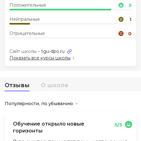
Положительные
5
Иностранные языки
Нейтральные
1
Soft Skills
Отрицательные
0
ДПО
Сайт школы –
tgu-dpo.ru
Показать все курсы школы
Детям
Отзывы
О школе
Акции и промокоды
Популярности, по убыванию
Обучение открыло новые
5/5
горизонты