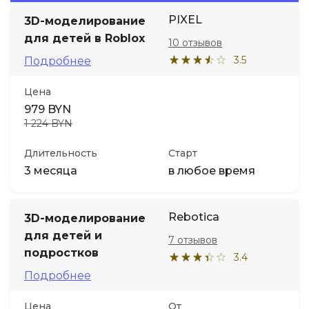
PIXEL
3D-моделирование
Иностранные языки
для детей в Roblox
10 отзывов
3.5
Подробнее
Soft Skills
Цена
ДПО
979 BYN
1 224 BYN
Детям
Длительность
Старт
3 месяца
в любое время
Акции и промокоды
Rebotica
3D-моделирование
для детей и
7 отзывов
подростков
3.4
Подробнее
Цена
От