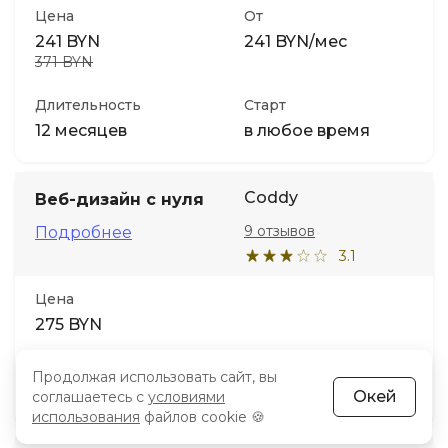
Цена
От
241 BYN
241 BYN/мес
371 BYN
Длительность
Старт
12 месяцев
в любое время
Coddy
Веб-дизайн с нуля
9 отзывов
Подробнее
3.1
Цена
275 BYN
Длительность
Старт
Продолжая использовать сайт, вы
в любое время
Окей
соглашаетесь с
условиями
использования
файлов cookie 🍪