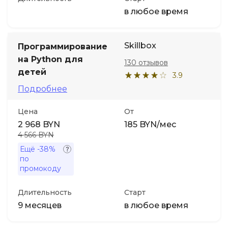
в любое время
Skillbox
Программирование
на Python для
130 отзывов
детей
3.9
Подробнее
Цена
От
2 968 BYN
185 BYN/мес
4 566 BYN
Ещё
-38%
по
промокоду
Длительность
Старт
9 месяцев
в любое время