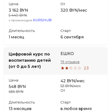
Цена
От
3 162 BYN
320 BYN/мес
5 440 BYN
KURSHUB
с промокодом
Длительность
Старт
1 месяц
6 сентября
ЕШКО
Цифровой курс по
воспитанию детей
19 отзывов
(от 0 до 5 лет)
2.3
Цена
42 BYN/мес
53 BYN/мес
548 BYN
От
685 BYN
Длительность
Старт
13 месяцев
в любое время