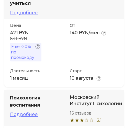
учиться
Подробнее
Иностранные языки
Цена
От
Soft Skills
421 BYN
140 BYN/мес
841 BYN
ДПО
Ещё
-20%
по
промокоду
Детям
Длительность
Старт
Акции и промокоды
1 месяц
10 августа
Московский
Психология
Институт Психологии
воспитания
16 отзывов
Подробнее
3.1