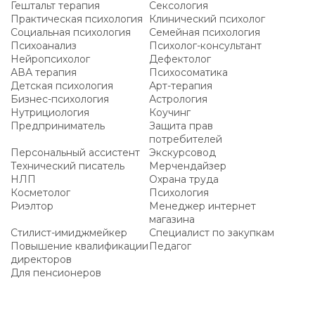
Гештальт терапия
Сексология
Практическая психология
Клинический психолог
Социальная психология
Семейная психология
Психоанализ
Психолог-консультант
Нейропсихолог
Дефектолог
АВА терапия
Психосоматика
Детская психология
Арт-терапия
Бизнес-психология
Астрология
Нутрициология
Коучинг
Предприниматель
Защита прав
потребителей
Персональный ассистент
Экскурсовод
Технический писатель
Мерчендайзер
НЛП
Охрана труда
Косметолог
Психология
Риэлтор
Менеджер интернет
магазина
Стилист-имиджмейкер
Специалист по закупкам
Повышение квалификации
Педагог
директоров
Для пенсионеров