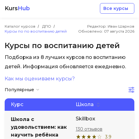
Kurs
Hub
Все курсы
Каталог курсов
ДПО
Редактор: Иван Шарков
Курсы по по воспитанию детей
Обновлено:
07 августа 2026
Курсы по воспитанию детей
Подборка из 8 лучших курсов по воспитанию
Разработка
детей. Информация обновляется ежедневно.
Как мы оцениваем курсы?
Маркетинг
Популярные
Дизайн
Курс
Школа
Аналитика
Skillbox
Школа с
удовольствием: как
130 отзывов
научить ребёнка
Менеджмент
3.9