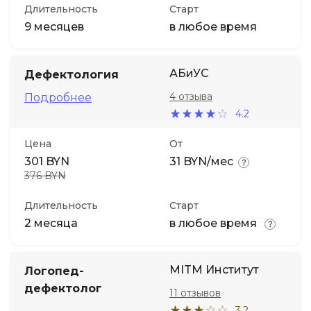
Длительность
Старт
9 месяцев
в любое время
АБиУС
Дефектология
4 отзыва
Подробнее
4.2
Цена
От
301 BYN
31 BYN/мес
376 BYN
Длительность
Старт
2 месяца
в любое время
MITM Институт
Логопед-
дефектолог
11 отзывов
3.2