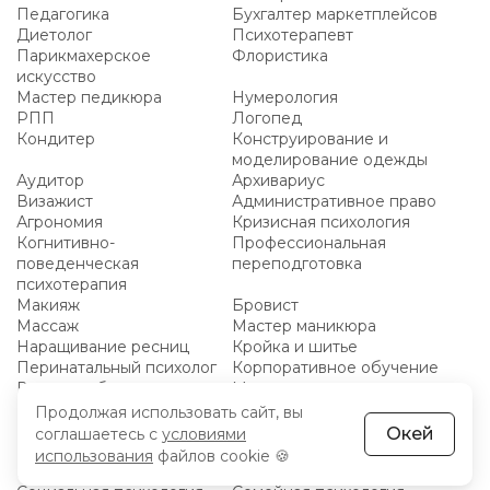
Педагогика
Бухгалтер маркетплейсов
Диетолог
Психотерапевт
Парикмахерское
Флористика
искусство
Мастер педикюра
Нумерология
РПП
Логопед
Кондитер
Конструирование и
моделирование одежды
Аудитор
Архивариус
Визажист
Административное право
Агрономия
Кризисная психология
Когнитивно-
Профессиональная
поведенческая
переподготовка
психотерапия
Макияж
Бровист
Массаж
Мастер маникюра
Наращивание ресниц
Кройка и шитье
Перинатальный психолог
Корпоративное обучение
Высшее образование
Магистратура
Байер
Вебмастер
Продолжая использовать сайт, вы
Педагогический дизайн
Медиация
Окей
соглашаетесь с
условиями
Гештальт терапия
Сексология
использования
файлов cookie 🍪
Практическая психология
Клинический психолог