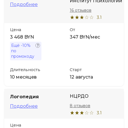
Институт Психологии
Подробнее
16 отзывов
Иностранные языки
3.1
Soft Skills
Цена
От
3 468 BYN
347 BYN/мес
ДПО
Ещё
-10%
по
промокоду
Детям
Длительность
Старт
10 месяцев
12 августа
Акции и промокоды
НЦРДО
Логопедия
8 отзывов
Подробнее
3.1
Цена