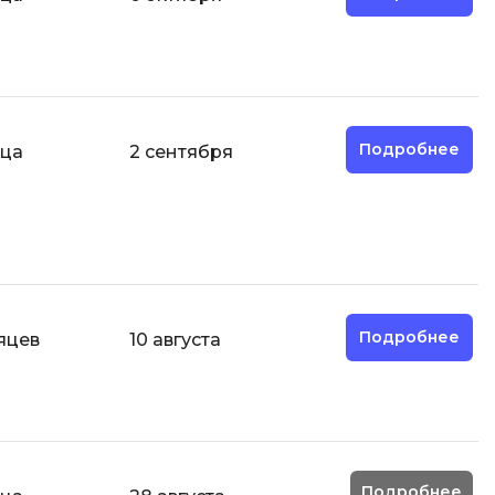
И
Информационная
безопасность
Подробнее
яца
2 сентября
К
Кибербезопасность
Компьютерное зрение
ка
Компьютерные сети
М
Подробнее
яцев
10 августа
Микросервисная архитектура
Н
Нагрузочное тестирование
О
Подробнее