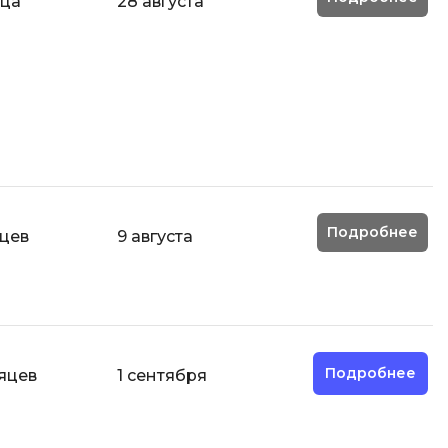
яца
28 августа
ООП
Операционные системы
ние
П
Парсинг
Пентест
Программная инженерия
Подробнее
яцев
9 августа
Промпт инжиниринг
Р
Работа с GIT
Разработка игр
Подробнее
яцев
1 сентября
Разработка игр на Unity
Разработка игр на Unreal
Engine