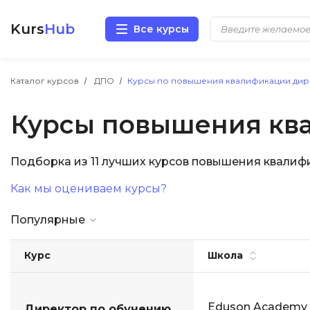
Kurs
Hub
Все курсы
Разработка
Каталог курсов
ДПО
Курсы по повышения квалификации ди
Курсы повышения кв
Маркетинг
Дизайн
Подборка из 11 лучших курсов повышения квали
Как мы оцениваем курсы?
Аналитика
Популярные
Менеджмент
Курс
Школа
Иностранные языки
Soft Skills
Eduson Academy
Директор по обучению