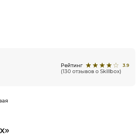
Рейтинг
3.9
(130 отзывов о Skillbox)
вая
x»