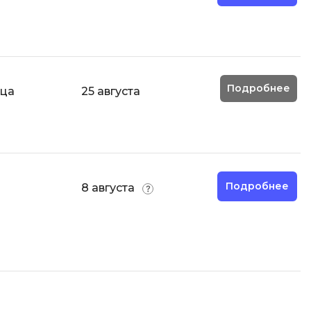
Code
Создание сайтов
Создание чат-ботов
Т
Подробнее
яца
25 августа
Тестирование игр
У
Управление дронами
Управление разработкой и IT
Подробнее
й
8 августа
Ф
Фреймворк Angular
Фреймворк Django
Фреймворк Flutter
Фреймворк Laravel