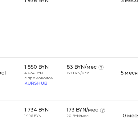
1 938 BYN
3 мес
Bootstrap
Q
Bubble
QA-тестирова
C
QGIS
CI/CD
Qt Creator
CentOS
R
Cisco
1 850 BYN
83 BYN/мес
RabbitMQ
ClickHouse
ool
5 мес
4 624 BYN
139 BYN/мес
с промокодом
React Native
KURSHUB
D
Ruby
Dart
Rust
DataLens
1 734 BYN
173 BYN/мес
S
10 мес
1 996 BYN
20 BYN/мес
Delphi
SRE
DevOps
Scala
Docker