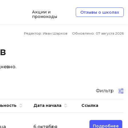
Акции и
Отзывы о школах
промокоды
Б
Редактор: Иван Шарков
Обновлено:
07 августа 2026
Базы данных
в
Белый хакер
Блокчейн
невно.
В
Вайб кодинг
ботка
Фильтр
Веб-разработка
Верстка на HTML и CSS
льность
Дата начала
Ссылка
Д
Дизайнер верстальщик
Подробнее
яца
6 октября