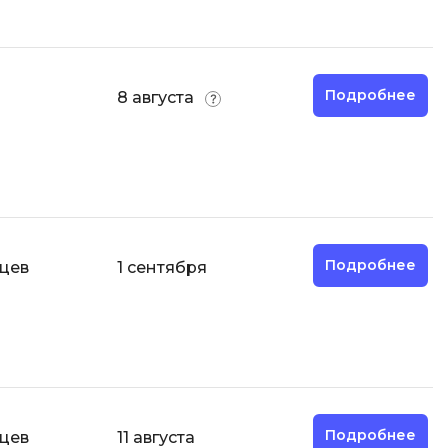
Разработка мобильных
приложений
Разработка на Kotlin
Подробнее
й
8 августа
Разработка на языке C#
Разработка на языке C и C++
Разработка на языке Swift
Реверс инжиниринг
Робототехника для взрослых
Подробнее
яцев
1 сентября
Ручное тестирование
С
Сетевое администрирование
Сетевой инженер
отка
Создание интернет магазина
Подробнее
яцев
11 августа