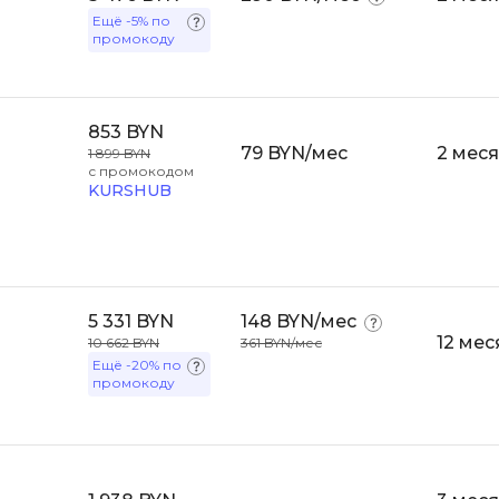
API
Ещё
-5%
по
Objective-C
промокоду
ASP.NET
OpenCart
Active Directory
OpenStack
Android-разработка
853 BYN
Oracle SQL
79 BYN/мес
2 мес
1 899 BYN
Android Studio
с промокодом
KURSHUB
P
Ansible
PHP-разработ
Apache Airflow
Pascal
Apache Kafka
Perl
Arduino
5 331 BYN
148 BYN/мес
12 мес
10 662 BYN
361 BYN/мес
PostgreSQL
Asterisk
Ещё
-20%
по
промокоду
Postman
B
Powershell
Backend разработка
Prometheus
Bash
PyQt