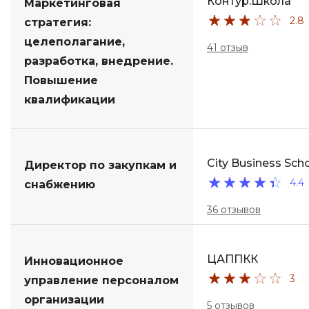
Контур.Школа
Маркетинговая
2.8
стратегия:
целеполагание,
41 отзыв
разработка, внедрение.
Повышение
квалификации
City Business Sch
Директор по закупкам и
4.4
снабжению
36 отзывов
ЦАППКК
Инновационное
3
управление персоналом
организации
5 отзывов