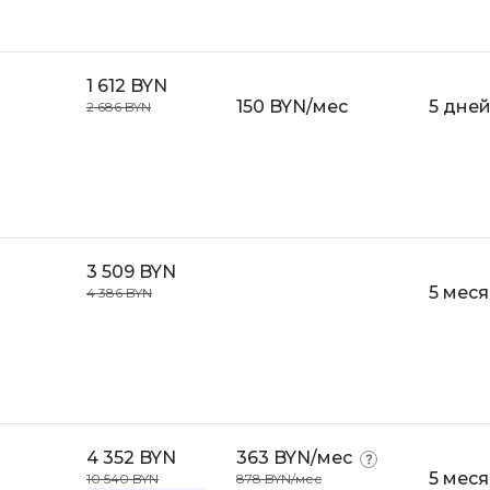
Selenium
Drupal
Solidity
E
1 612 BYN
150 BYN/мес
5 дне
2 686 BYN
T
Elasticsearch
Terraform
F
Three.js
FastAPI
Tilda
Flask
TypeScript
3 509 BYN
Frontend-разработка
5 мес
4 386 BYN
U
FullStack-разработка
UML
G
V
GitLab
VMware
Godot
4 352 BYN
363 BYN/мес
VR/AR-разраб
5 мес
Groovy
10 540 BYN
878 BYN/мес