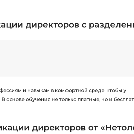
iOS разработк
Kubernetes
j
L
ации директоров с разделен
jQuery
LibGDX
Linux
А
Автоматизаци
M
Администрир
MATLAB
PostgreSQL
MODX
Администрир
MS Access
фессиям и навыкам в комфортной среде, чтобы у
Алгоритмы и 
MS SQL
данных
 В основе обучения не только платные, но и беспла
Microsoft Azure
Архитектор П
кации директоров от «Нетол