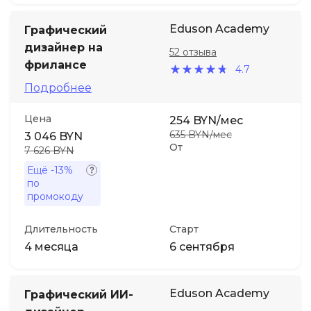
Eduson Academy
Графический
дизайнер на
52 отзыва
фрилансе
4.7
Подробнее
Цена
254 BYN/мес
635 BYN/мес
3 046 BYN
От
7 626 BYN
Ещё
-13%
по
промокоду
Длительность
Старт
4 месяца
6 сентября
Eduson Academy
Графический ИИ-