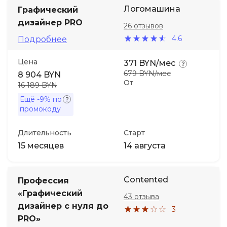
Логомашина
Графический
дизайнер PRO
26 отзывов
4.6
Подробнее
Цена
371 BYN/мес
679 BYN/мес
8 904 BYN
От
16 189 BYN
Ещё
-9%
по
промокоду
Длительность
Старт
15 месяцев
14 августа
Contented
Профессия
«Графический
43 отзыва
дизайнер с нуля до
3
PRO»