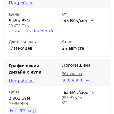
Подробнее
Цена
От
5 454 BYN
145 BYN/мес
10 439 BYN
KURSHUB
с промокодом
Длительность
Старт
17 месяцев
24 августа
Логомашина
Графический
дизайн с нуля
26 отзывов
4.6
Подробнее
Цена
163 BYN/мес
296 BYN/мес
3 902 BYN
От
7 094 BYN
Ещё
-9%
по