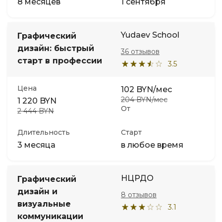
8 месяцев
1 сентября
Yudaev School
Графический
дизайн: быстрый
36 отзывов
старт в профессии
3.5
Цена
102 BYN/мес
204 BYN/мес
1 220 BYN
От
2 444 BYN
Длительность
Старт
3 месяца
в любое время
НЦРДО
Графический
дизайн и
8 отзывов
визуальные
3.1
коммуникации