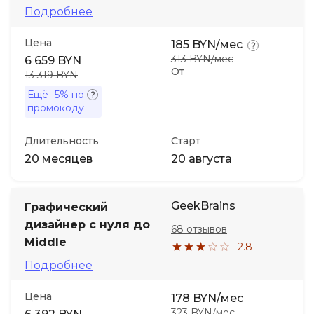
Подробнее
Цена
185 BYN/мес
313 BYN/мес
6 659 BYN
От
13 319 BYN
Ещё
-5%
по
промокоду
Длительность
Старт
20 месяцев
20 августа
GeekBrains
Графический
дизайнер с нуля до
68 отзывов
Middle
2.8
Подробнее
Цена
178 BYN/мес
323 BYN/мес