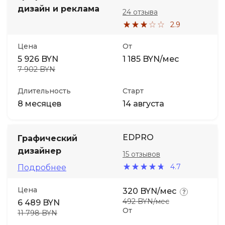
дизайн и реклама
24 отзыва
2.9
Цена
От
5 926 BYN
1 185 BYN/мес
7 902 BYN
Длительность
Старт
8 месяцев
14 августа
EDPRO
Графический
дизайнер
15 отзывов
4.7
Подробнее
Цена
320 BYN/мес
492 BYN/мес
6 489 BYN
От
11 798 BYN