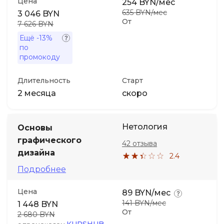
Цена
254 BYN/мес
635 BYN/мес
3 046 BYN
От
7 626 BYN
Ещё
-13%
по
промокоду
Длительность
Старт
2 месяца
скоро
Нетология
Основы
графического
42 отзыва
дизайна
2.4
Подробнее
Цена
89 BYN/мес
141 BYN/мес
1 448 BYN
От
2 680 BYN