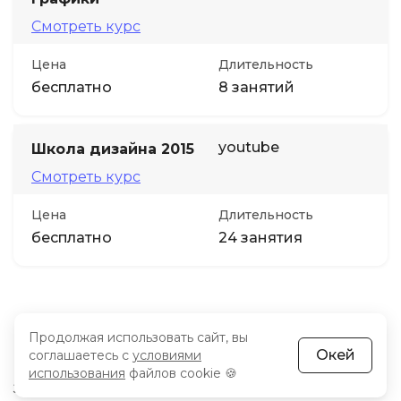
Смотреть курс
Цена
Длительность
бесплатно
8 занятий
youtube
Школа дизайна 2015
Смотреть курс
Цена
Длительность
бесплатно
24 занятия
Бесплатные тренажеры и блоги по
Продолжая использовать сайт, вы
Окей
соглашаетесь с
условиями
графическому дизайну
использования
файлов cookie 🍪
Здесь собраны обучающие тренажеры и блоги.