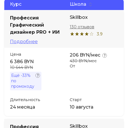
Курс
Школа
Иностранные языки
Skillbox
Профессия
Графический
130 отзывов
Soft Skills
дизайнер PRO + ИИ
3.9
Подробнее
ДПО
Цена
206 BYN/мес
430 BYN/мес
Детям
6 386 BYN
От
10 644 BYN
Ещё
-33%
Акции и промокоды
по
промокоду
Длительность
Старт
24 месяца
10 августа
Skillbox
Профессия