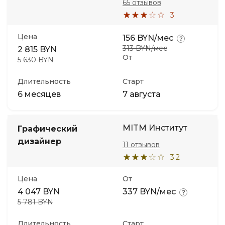
65 отзывов
3
Цена
156 BYN/мес
313 BYN/мес
2 815 BYN
От
5 630 BYN
Длительность
Старт
6 месяцев
7 августа
MITM Институт
Графический
дизайнер
11 отзывов
3.2
Цена
От
4 047 BYN
337 BYN/мес
5 781 BYN
Длительность
Старт