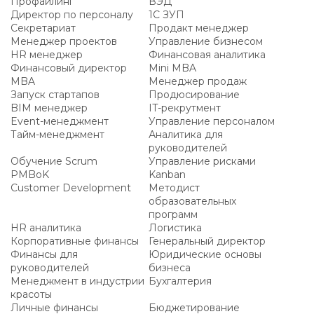
Профайлинг
ВЭД
Директор по персоналу
1С ЗУП
Секретариат
Продакт менеджер
Менеджер проектов
Управление бизнесом
HR менеджер
Финансовая аналитика
Финансовый директор
Mini MBA
MBA
Менеджер продаж
Запуск стартапов
Продюсирование
BIM менеджер
IT-рекрутмент
Event-менеджмент
Управление персоналом
Тайм-менеджмент
Аналитика для
руководителей
Обучение Scrum
Управление рисками
PMBoK
Kanban
Customer Development
Методист
образовательных
программ
HR аналитика
Логистика
Корпоративные финансы
Генеральный директор
Финансы для
Юридические основы
руководителей
бизнеса
Менеджмент в индустрии
Бухгалтерия
красоты
Личные финансы
Бюджетирование