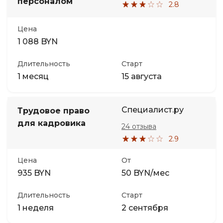
персоналом
2.8
Иностранные языки
Цена
1 088 BYN
Soft Skills
Длительность
Старт
1 месяц
15 августа
ДПО
Детям
Специалист.ру
Трудовое право
для кадровика
24 отзыва
Акции и промокоды
2.9
Цена
От
935 BYN
50 BYN/мес
Длительность
Старт
1 неделя
2 сентября