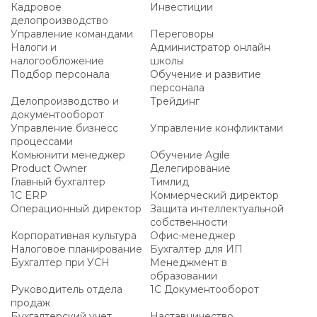
Кадровое
Инвестиции
делопроизводство
Управление командами
Переговоры
Налоги и
Администратор онлайн
налогообложение
школы
Подбор персонала
Обучение и развитие
персонала
Делопроизводство и
Трейдинг
документооборот
Управление бизнесс
Управление конфликтами
процессами
Комьюнити менеджер
Обучение Agile
Product Owner
Делегирование
Главный бухгалтер
Тимлид
1С ERP
Коммерческий директор
Операционный директор
Защита интеллектуальной
собственности
Корпоративная культура
Офис-менеджер
Налоговое планирование
Бухгалтер для ИП
Бухгалтер при УСН
Менеджмент в
образовании
Руководитель отдела
1С Документооборот
продаж
Бухгалтерский учет
Наставничество