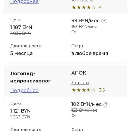
16 отзывов
Подробнее
4
Цена
99 BYN/мес
153 BYN/мес
1 187 BYN
От
1 836 BYN
Длительность
Старт
3 месяца
в любое время
АПОК
Логопед-
нейропсихолог
3 отзыва
3.6
Подробнее
Цена
102 BYN/мес
123 BYN/мес
1 121 BYN
От
1 357 BYN
Длительность
Старт