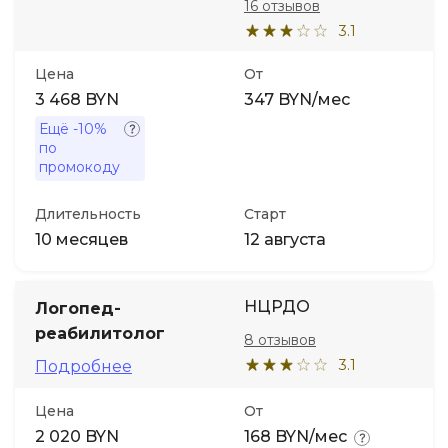
16 отзывов
3.1
Иностранные языки
Цена
От
3 468 BYN
347 BYN/мес
Soft Skills
Ещё
-10%
по
ДПО
промокоду
Детям
Длительность
Старт
10 месяцев
12 августа
Акции и промокоды
НЦРДО
Логопед-
реабилитолог
8 отзывов
3.1
Подробнее
Цена
От
2 020 BYN
168 BYN/мес