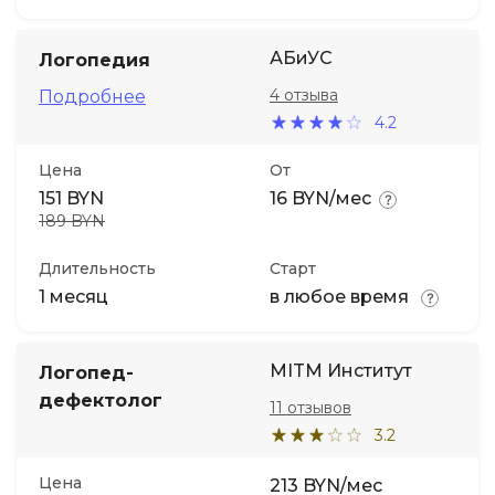
АБиУС
Логопедия
4 отзыва
Подробнее
4.2
Цена
От
151 BYN
16 BYN/мес
189 BYN
Длительность
Старт
1 месяц
в любое время
MITM Институт
Логопед-
дефектолог
11 отзывов
3.2
Цена
213 BYN/мес