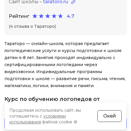
Сайт школы –
taratoro.ru
Рейтинг
4.7
(4 отзыва о Тараторо)
Тараторо — онлайн-школа, которая предлагает
логопедические услуги и курсы подготовки к школе
детям 4-8 лет. Занятия проходят индивидуально с
сертифицированными логопедами через
видеозвонки. Индивидуальные программы
подготовки к школе — развитие речи, письма, чтения,
математики, логики, внимания и памяти.
Курс по обучению логопедов от
«Тараторо»
Продолжая использовать сайт, вы
Окей
соглашаетесь с
условиями
использования
файлов cookie 🍪
Курс
Стоимость