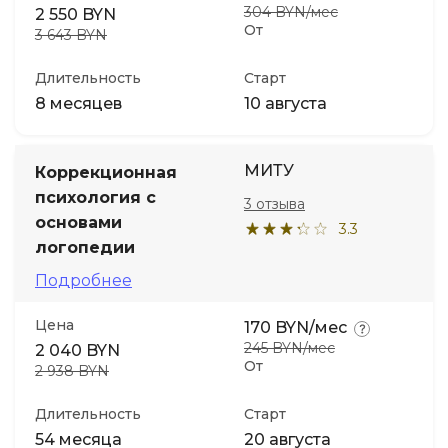
304 BYN/мес
2 550 BYN
От
3 643 BYN
Длительность
Старт
8 месяцев
10 августа
МИТУ
Коррекционная
психология с
3 отзыва
основами
3.3
логопедии
Подробнее
Цена
170 BYN/мес
245 BYN/мес
2 040 BYN
От
2 938 BYN
Длительность
Старт
54 месяца
20 августа