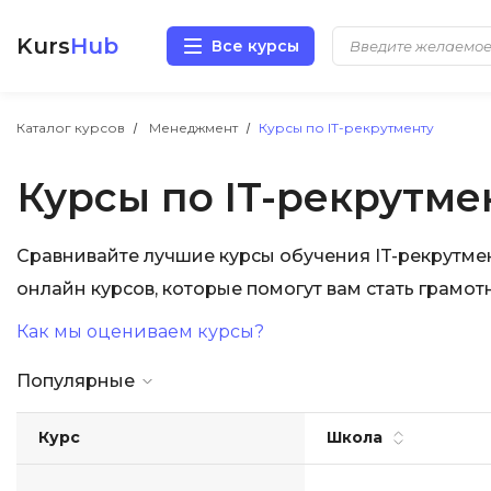
Kurs
Hub
Все курсы
Разработка
Каталог курсов
Менеджмент
Курсы по IT-рекрутменту
Курсы по IT-рекрутме
Маркетинг
Дизайн
Сравнивайте лучшие курсы обучения IT-рекрутмен
онлайн курсов, которые помогут вам стать грамо
Аналитика
Как мы оцениваем курсы?
Менеджмент
Популярные
Иностранные языки
Курс
Школа
Soft Skills