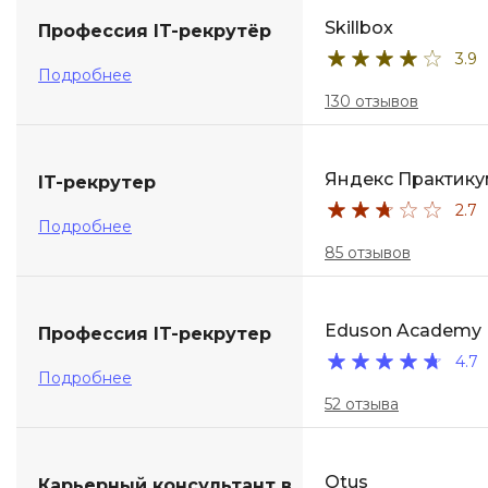
Skillbox
Профессия IT-рекрутёр
ДПО
3.9
Подробнее
Детям
130 отзывов
Яндекс Практику
IT-рекрутер
2.7
Подробнее
85 отзывов
Eduson Academy
Профессия IT-рекрутер
4.7
Подробнее
52 отзыва
Otus
Карьерный консультант в