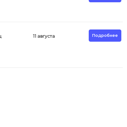
Разработка мобильных
приложений
Разработка на Kotlin
Разработка на языке C#
Подробнее
ц
11 августа
Разработка на языке C и C++
Разработка на языке Swift
Реверс инжиниринг
Робототехника для взрослых
Ручное тестирование
С
Сетевое администрирование
Сетевой инженер
отка
Создание интернет магазина