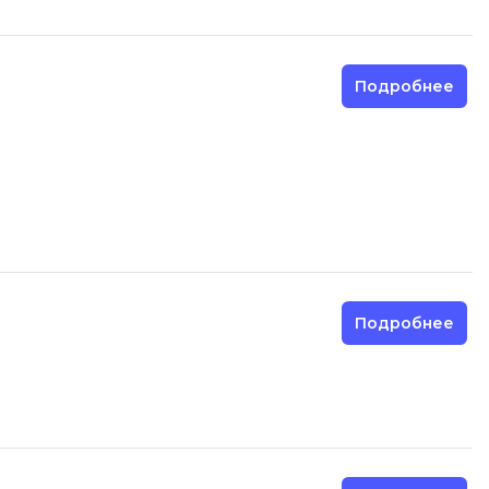
Фреймворк Node.js
а
Фреймворк ReactJS
Фреймворк Spring
Подробнее
Фреймворк Symfony
Фреймворк Vue.js
я тестирования
Х
ование
Хранилища данных
Я
ование Windows
Подробнее
Язык SQL
структуры
О