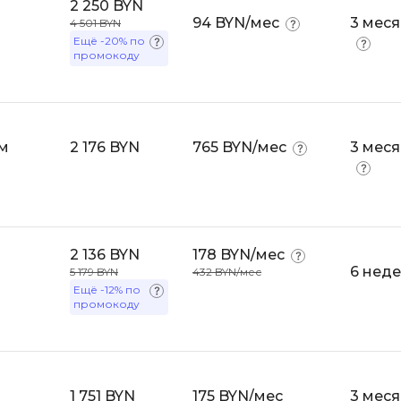
2 250 BYN
API
94 BYN/мес
3 мес
4 501 BYN
Objective-C
Ещё
-20%
по
ASP.NET
промокоду
OpenCart
Active Directory
OpenStack
Android-разработка
Oracle SQL
Android Studio
м
2 176 BYN
765 BYN/мес
3 мес
P
Ansible
PHP-разработ
Apache Airflow
Pascal
Apache Kafka
Perl
2 136 BYN
178 BYN/мес
Arduino
6 неде
5 179 BYN
432 BYN/мес
PostgreSQL
Asterisk
Ещё
-12%
по
промокоду
Postman
B
Powershell
Backend разработка
Prometheus
Bash
1 751 BYN
175 BYN/мес
3 мес
PyQt