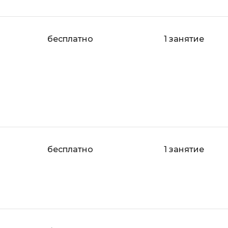
iOS разработк
Kubernetes
j
L
бесплатно
1 занятие
jQuery
LibGDX
Linux
А
Автоматизаци
M
Администрир
MATLAB
PostgreSQL
MODX
Администрир
MS Access
бесплатно
1 занятие
Алгоритмы и 
MS SQL
данных
Microsoft Azure
Архитектор П