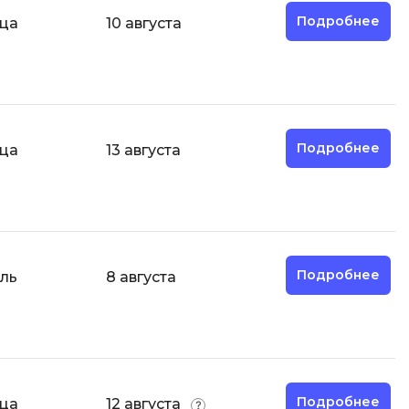
Подробнее
яца
10 августа
И
Информационная
безопасность
К
Подробнее
яца
13 августа
Кибербезопасность
Компьютерное зрение
ка
Компьютерные сети
М
Подробнее
ль
8 августа
Микросервисная архитектура
Н
Нагрузочное тестирование
О
Подробнее
яца
12 августа