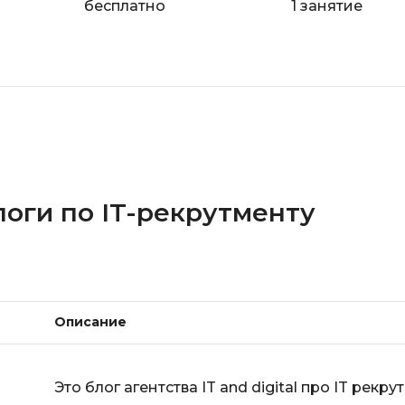
бесплатно
1 занятие
оги по IT-рекрутменту
Описание
Это блог агентства IT and digital про IT рек