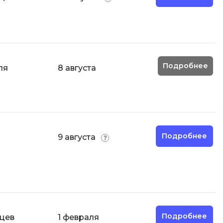
ООП
Операционные системы
ние
П
Подробнее
ля
8 августа
Парсинг
Пентест
Программная инженерия
Промпт инжиниринг
Подробнее
9 августа
Р
Работа с GIT
Разработка игр
Разработка игр на Unity
Разработка игр на Unreal
Подробнее
яцев
1 февраля
Engine