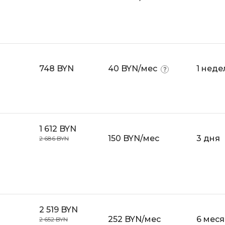
Bootstrap
Q
Bubble
QA-тестирова
C
QGIS
CI/CD
748 BYN
40 BYN/мес
1 неде
Qt Creator
CentOS
R
Cisco
RabbitMQ
ClickHouse
1 612 BYN
React Native
150 BYN/мес
3 дня
2 686 BYN
D
Ruby
Dart
Rust
DataLens
S
Delphi
SRE
DevOps
2 519 BYN
252 BYN/мес
6 мес
Scala
2 652 BYN
Docker