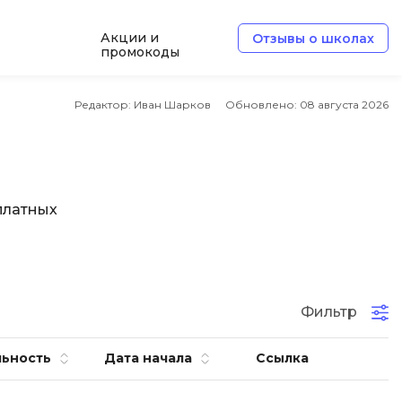
Акции и
Отзывы о школах
промокоды
Б
Редактор: Иван Шарков
Обновлено:
08 августа 2026
Базы данных
Белый хакер
Блокчейн
платных
В
Вайб кодинг
ботка
Веб-разработка
Фильтр
Верстка на HTML и CSS
ьность
Дата начала
Ссылка
Д
Дизайнер верстальщик