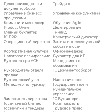
Делопроизводство и
Трейдинг
документооборот
Управление бизнесс
Управление конфликтами
процессами
Комьюнити менеджер
Обучение Agile
Product Owner
Делегирование
Главный бухгалтер
Тимлид
1С ERP
Коммерческий директор
Операционный директор
Защита интеллектуальной
собственности
Корпоративная культура
Офис-менеджер
Налоговое планирование
Бухгалтер для ИП
Бухгалтер при УСН
Менеджмент в
образовании
Руководитель отдела
1С Документооборот
продаж
Бухгалтерский учет
Наставничество
Менеджер по туризму
Государственное и
муниципальное
управление
Заместитель директора
1С Бухгалтерия
Гостиничный бизнес
Криптовалюты
Госзакупки и тендеры
Трудовое право