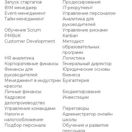
Запуск стартапов
Продюсирование
BIM менеджер
IT-рекрутмент
Event-менеджмент
Управление персоналом
Тайм-менеджмент
Аналитика для
руководителей
Обучение Scrum
Управление рисками
PMBoK
Kanban
Customer Development
Методист
образовательных
программ
HR аналитика
Логистика
Корпоративные финансы
Генеральный директор
Финансы для
Юридические основы
руководителей
бизнеса
Менеджмент в индустрии
Бухгалтерия
красоты
Личные финансы
Бюджетирование
Кадровое
Инвестиции
делопроизводство
Управление командами
Переговоры
Налоги и
Администратор онлайн
налогообложение
школы
Подбор персонала
Обучение и развитие
персонала