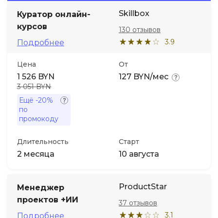
Skillbox
Куратор онлайн-
Иностранные языки
курсов
130 отзывов
3.9
Подробнее
Soft Skills
Цена
От
1 526 BYN
127 BYN/мес
ДПО
3 051 BYN
Ещё
-20%
Детям
по
промокоду
Акции и промокоды
Длительность
Старт
2 месяца
10 августа
ProductStar
Менеджер
проектов +ИИ
37 отзывов
3.1
Подробнее