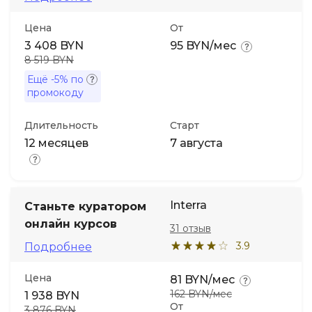
Цена
От
3 408 BYN
95 BYN/мес
8 519 BYN
Ещё
-5%
по
промокоду
Длительность
Старт
12 месяцев
7 августа
Interra
Станьте куратором
онлайн курсов
31 отзыв
3.9
Подробнее
Цена
81 BYN/мес
162 BYN/мес
1 938 BYN
От
3 876 BYN