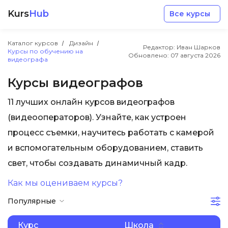
Kurs
Hub
Все курсы
Каталог курсов
Дизайн
Редактор: Иван Шарков
Курсы по обучению на
Обновлено:
07 августа 2026
видеографа
Курсы видеографов
11 лучших онлайн курсов видеографов
Разработка
(видеооператоров). Узнайте, как устроен
процесс съемки, научитесь работать с камерой
Маркетинг
и вспомогательным оборудованием, ставить
свет, чтобы создавать динамичный кадр.
Дизайн
Как мы оцениваем курсы?
Аналитика
Популярные
Менеджмент
Курс
Школа