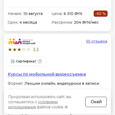
Начало:
10 августа
Цена:
6 310 BYN
-50 %
Срок:
4 месяца
Рассрочка:
204 BYN/мес
55 отзывов
3.3
Сертификат
Курсы по мобильной видеосъемке
Формат:
Лекции онлайн, видеоуроки в записи
Особенности:
Экспозиция, фокус,
Продолжая использовать сайт, вы
композиционные приемы и световые схемы,
Окей
соглашаетесь с
условиями
работа в CapCut и VN, создание динамичного
контента для соцсетей и Reels
использования
файлов cookie 🍪