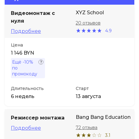
XYZ School
Видеомонтаж с
Иностранные языки
нуля
20 отзывов
4.9
Подробнее
Soft Skills
Цена
ДПО
1 146 BYN
Ещё
-10%
Детям
по
промокоду
Акции и промокоды
Длительность
Старт
6 недель
13 августа
Bang Bang Education
Режиссер монтажа
72 отзыва
Подробнее
3.1