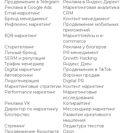
Продвижение в Telegram
Реклама в Яндекс.Директ
Реклама в Google Ads
Маркетинговая аналитика
Email-маркетинг
CRM
Бренд-менеджмент
Контент-менеджмент
Инфлюенс маркетинг
Продвижение мобильных
приложений
B2B маркетинг
Маркетплейсы и e-
commerce
Сторителлинг
Реклама у блогеров
Личный бренд
PR-менеджмент
SERM и репутация
Growth Hacking
Трафик менеджер
Яндекс Дзен
Digital маркетинг
Продвижение в TikTok
Автоворонки
Воронки продаж
Лидогенерация
Digital PR
Маркетинговые стратегии
Контент маркетинг
Performance маркетинг
Маркетинговые
исследования
Реклама VK
Копирайтинг
Директор по маркетингу
Мессенджер-маркетинг
Блогерство
Развитие креативного
мышления
Стриминг
Редактура текстов
Продвижение Вконтакте
Ozon