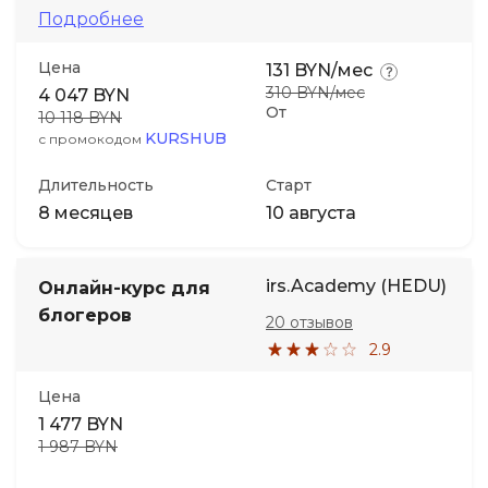
Подробнее
Цена
131 BYN/мес
310 BYN/мес
4 047 BYN
От
10 118 BYN
KURSHUB
с промокодом
Длительность
Старт
8 месяцев
10 августа
irs.Academy (HEDU)
Онлайн-курс для
блогеров
20 отзывов
2.9
Цена
1 477 BYN
1 987 BYN