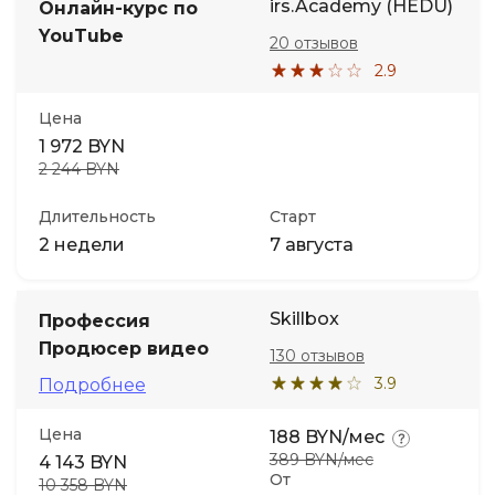
irs.Academy (HEDU)
Онлайн-курс по
YouTube
20 отзывов
2.9
Цена
1 972 BYN
2 244 BYN
Длительность
Старт
2 недели
7 августа
Skillbox
Профессия
Продюсер видео
130 отзывов
3.9
Подробнее
Цена
188 BYN/мес
389 BYN/мес
4 143 BYN
От
10 358 BYN