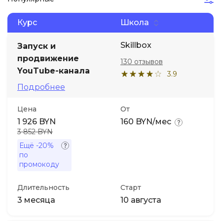
Курс
Школа
Иностранные языки
Skillbox
Запуск и
Soft Skills
продвижение
130 отзывов
YouTube-канала
3.9
ДПО
Подробнее
Детям
Цена
От
1 926 BYN
160 BYN/мес
3 852 BYN
Акции и промокоды
Ещё
-20%
по
промокоду
Длительность
Старт
3 месяца
10 августа