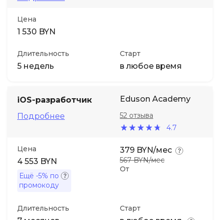
Цена
1 530 BYN
Длительность
Старт
5 недель
в любое время
Eduson Academy
iOS-разработчик
52 отзыва
Подробнее
4.7
Цена
379 BYN/мес
567 BYN/мес
4 553 BYN
От
Ещё
-5%
по
промокоду
Длительность
Старт