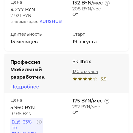
Цена
132 BYN/мес
208 BYN/мес
4 277 BYN
От
7 921 BYN
KURSHUB
с промокодом
Длительность
Старт
13 месяцев
19 августа
Skillbox
Профессия
Мобильный
130 отзывов
разработчик
3.9
Подробнее
Цена
175 BYN/мес
292 BYN/мес
5 960 BYN
От
9 935 BYN
Ещё
-33%
по