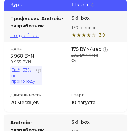
Курс
Школа
Иностранные языки
Skillbox
Профессия Android-
разработчик
130 отзывов
Soft Skills
3.9
Подробнее
ДПО
Цена
175 BYN/мес
292 BYN/мес
5 960 BYN
От
9 935 BYN
Детям
Ещё
-33%
по
Акции и промокоды
промокоду
Длительность
Старт
20 месяцев
10 августа
Skillbox
Android-
разработчик.