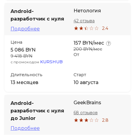
Нетология
Android-
разработчик с нуля
42 отзыва
2.4
Подробнее
Цена
157 BYN/мес
200 BYN/мес
5 086 BYN
От
9 418 BYN
KURSHUB
с промокодом
Длительность
Старт
13 месяцев
10 августа
GeekBrains
Android-
разработчик с нуля
68 отзывов
до Junior
2.8
Подробнее