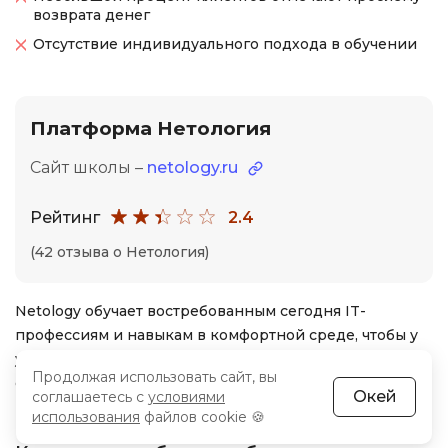
возврата денег
Отсутствие индивидуального подхода в обучении
Платформа Нетология
Сайт школы –
netology.ru
Рейтинг
2.4
(42 отзыва о Нетология)
Netology обучает востребованным сегодня IT-
профессиям и навыкам в комфортной среде, чтобы у
ученика всегда была мотивация двигаться вперёд. В
Продолжая использовать сайт, вы
основе обучения не только платные, но и бесплатные
Окей
соглашаетесь с
условиями
курсы для знакомства с новой профессией.
использования
файлов cookie 🍪