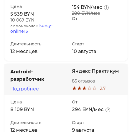
Цена
154 BYN/мес
280 BYN/мес
5 539 BYN
От
10 069 BYN
kursy-
с промокодом
online15
Длительность
Старт
12 месяцев
10 августа
Яндекс Практикум
Android-
разработчик
85 отзывов
2.7
Подробнее
Цена
От
8 109 BYN
294 BYN/мес
Длительность
Старт
12 месяцев
9 августа