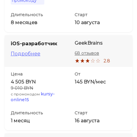
промокоду
Длительность
Старт
8 месяцев
10 августа
GeekBrains
iOS-разработчик
68 отзывов
Подробнее
2.8
Цена
От
4 505 BYN
145 BYN/мес
9 010 BYN
kursy-
с промокодом
online15
Длительность
Старт
1 месяц
16 августа