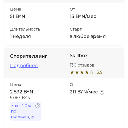
Цена
От
51 BYN
13 BYN/мес
Длительность
Старт
1 неделя
в любое время
Skillbox
Сторителлинг
130 отзывов
Подробнее
3.9
Цена
От
2 532 BYN
211 BYN/мес
5 063 BYN
Ещё
-20%
по
промокоду