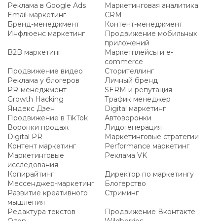
Реклама в Google Ads
Маркетинговая аналитика
Email-маркетинг
CRM
Бренд-менеджмент
Контент-менеджмент
Инфлюенс маркетинг
Продвижение мобильных
приложений
B2B маркетинг
Маркетплейсы и e-
commerce
Продвижение видео
Сторителлинг
Реклама у блогеров
Личный бренд
PR-менеджмент
SERM и репутация
Growth Hacking
Трафик менеджер
Яндекс Дзен
Digital маркетинг
Продвижение в TikTok
Автоворонки
Воронки продаж
Лидогенерация
Digital PR
Маркетинговые стратегии
Контент маркетинг
Performance маркетинг
Маркетинговые
Реклама VK
исследования
Копирайтинг
Директор по маркетингу
Мессенджер-маркетинг
Блогерство
Развитие креативного
Стриминг
мышления
Редактура текстов
Продвижение Вконтакте