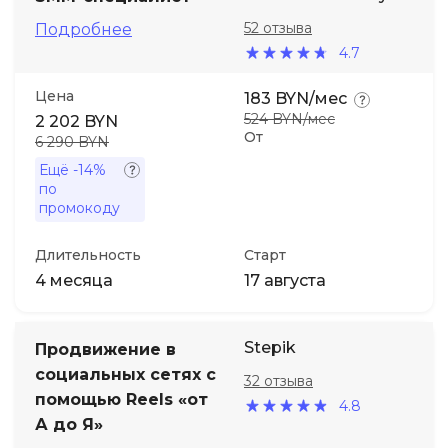
52 отзыва
Подробнее
Иностранные языки
4.7
Цена
183 BYN/мес
Soft Skills
524 BYN/мес
2 202 BYN
От
6 290 BYN
ДПО
Ещё
-14%
по
промокоду
Детям
Длительность
Старт
Акции и промокоды
4 месяца
17 августа
Stepik
Продвижение в
социальных сетях с
32 отзыва
помощью Reels «от
4.8
А до Я»