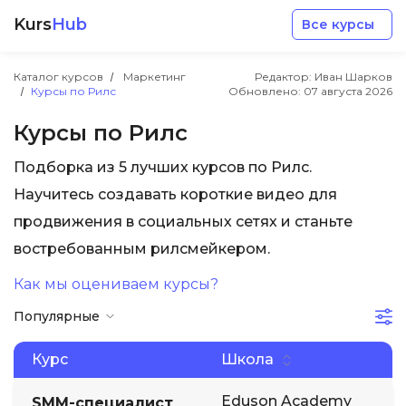
Kurs
Hub
Все курсы
Каталог курсов
Маркетинг
Редактор: Иван Шарков
Курсы по Рилс
Обновлено:
07 августа 2026
Курсы по Рилс
Подборка из 5 лучших курсов по Рилс.
Разработка
Научитесь создавать короткие видео для
продвижения в социальных сетях и станьте
Маркетинг
востребованным рилсмейкером.
Как мы оцениваем курсы?
Дизайн
Популярные
Аналитика
Курс
Школа
Менеджмент
Eduson Academy
SMM-специалист