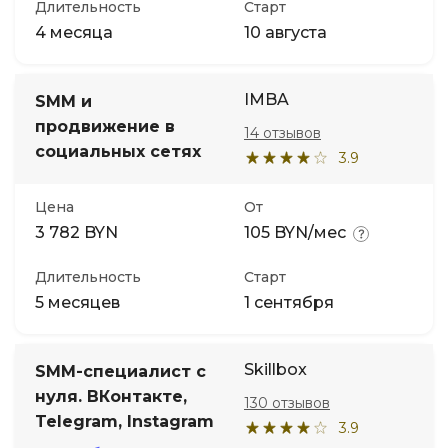
Длительность
Старт
4 месяца
10 августа
IMBA
SMM и
продвижение в
14 отзывов
социальных сетях
3.9
Цена
От
3 782 BYN
105 BYN/мес
Длительность
Старт
5 месяцев
1 сентября
Skillbox
SMM-специалист с
нуля. ВКонтакте,
130 отзывов
Telegram, Instagram
3.9