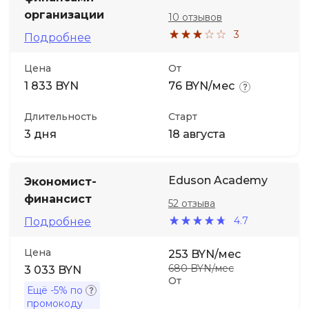
организации
10 отзывов
3
Подробнее
Цена
От
1 833 BYN
76 BYN/мес
Длительность
Старт
3 дня
18 августа
Eduson Academy
Экономист-
финансист
52 отзыва
4.7
Подробнее
Цена
253 BYN/мес
680 BYN/мес
3 033 BYN
От
Ещё
-5%
по
промокоду