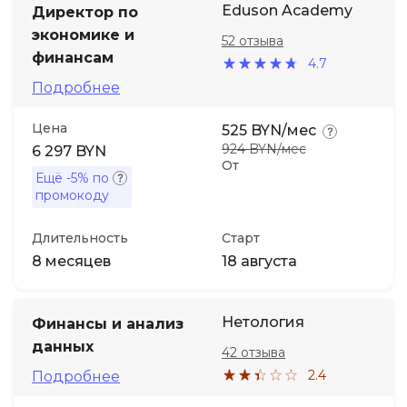
Eduson Academy
Директор по
экономике и
52 отзыва
Иностранные языки
финансам
4.7
Подробнее
Soft Skills
Цена
525 BYN/мес
ДПО
924 BYN/мес
6 297 BYN
От
Ещё
-5%
по
Детям
промокоду
Длительность
Старт
Акции и промокоды
8 месяцев
18 августа
Нетология
Финансы и анализ
данных
42 отзыва
2.4
Подробнее