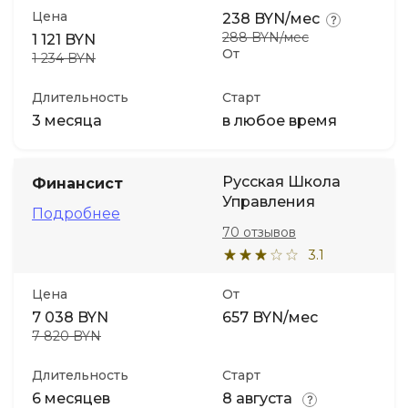
Цена
238 BYN/мес
288 BYN/мес
1 121 BYN
От
1 234 BYN
Длительность
Старт
3 месяца
в любое время
Русская Школа
Финансист
Управления
Подробнее
70 отзывов
3.1
Цена
От
7 038 BYN
657 BYN/мес
7 820 BYN
Длительность
Старт
6 месяцев
8 августа