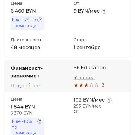
Цена
От
6 460 BYN
9 BYN/мес
Ещё
-5%
по
промокоду
Длительность
Старт
48 месяцев
1 сентября
SF Education
Финансист-
экономист
42 отзыва
3
Подробнее
Цена
102 BYN/мес
293 BYN/мес
1 844 BYN
От
5 270 BYN
Ещё
-10%
по
промокоду