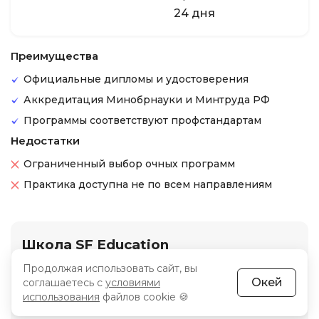
24 дня
Преимущества
Официальные дипломы и удостоверения
Аккредитация Минобрнауки и Минтруда РФ
Программы соответствуют профстандартам
Недостатки
Ограниченный выбор очных программ
Практика доступна не по всем направлениям
Школа SF Education
Продолжая использовать сайт, вы
Сайт школы –
sf.education
Окей
соглашаетесь с
условиями
использования
файлов cookie 🍪
Рейтинг
3