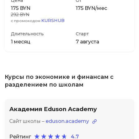
Цена
От
175 BYN
175 BYN/мес
292 BYN
KURSHUB
с промокодом
Длительность
Старт
1 месяц
7 августа
Курсы по экономике и финансам с
разделением по школам
Академия Eduson Academy
Сайт школы –
eduson.academy
Рейтинг
4.7