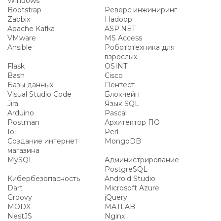
Windows
Bootstrap
Реверс инжиниринг
Zabbix
Hadoop
Apache Kafka
ASP.NET
VMware
MS Access
Ansible
Робототехника для
взрослых
Flask
OSINT
Bash
Cisco
Базы данных
Пентест
Visual Studio Code
Блокчейн
Jira
Язык SQL
Arduino
Pascal
Postman
Архитектор ПО
IoT
Perl
Создание интернет
MongoDB
магазина
MySQL
Администрирование
PostgreSQL
Кибербезопасность
Android Studio
Dart
Microsoft Azure
Groovy
jQuery
MODX
MATLAB
NestJS
Nginx