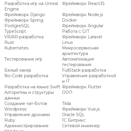
Разработка игр на Unreal
Фреймворк ReactJS
Engine
Фреймворк Django
Фреймворк Node.js
Фреймворк Spring
Docker
PostgreSQL
Фреймворк Angular
TypeScript
Работа с GIT
VR/AR-разработка
Фреймворк Laravel
Rust
Linux
Kubernetes
Микросервисная
архитектура
Тестирование игр
Автоматизация
тестирования
Белый хакер
FullStack-разработка
No-Code разработка
Управление разработкой
и IT
Разработка на языке Swift
Фреймворк Flutter
Алгоритмы и структуры
ООП
данных
Создание чат-ботов
Tilda
Wordpress
Фреймворк Vue.js
Управление дронами
Oracle SQL
Ruby
1С Битрикс
Администрирование
Сетевой инженер