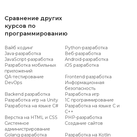
Сравнение других
курсов по
программированию
Вайб кодинг
Python-разработка
Java-разработка
Веб-разработка
JavaScript-разработка
Android-разработка
Разработка мобильных
iOS разработка
приложений
QA-тестирование
Frontend-разработка
DevOps
Информационная
безопасность
Backend разработка
Разработка игр
Разработка игр на Unity
1C программирование
Разработка на языке C#
Разработка на языке C и
C++
Верстка на HTML и CSS
PHP-разработка
Системное
Создание сайтов
администрирование
Golang-разработка
Разработка на Kotlin