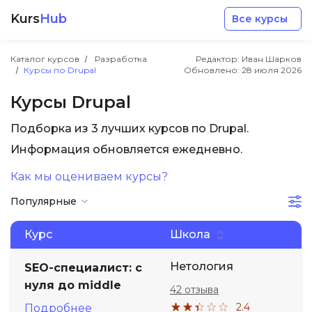
Kurs
Hub
Все курсы
Каталог курсов
Разработка
Редактор: Иван Шарков
Курсы по Drupal
Обновлено:
28 июля 2026
Курсы Drupal
Подборка из 3 лучших курсов по Drupal.
Разработка
Информация обновляется ежедневно.
Как мы оцениваем курсы?
Маркетинг
Популярные
Дизайн
Курс
Школа
Аналитика
Нетология
SEO-специалист: с
нуля до middle
42 отзыва
Менеджмент
2.4
Подробнее