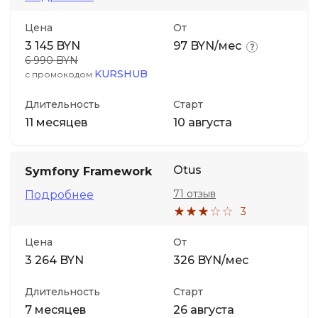
Цена
От
Иностранные языки
3 145 BYN
97 BYN/мес
6 990 BYN
Soft Skills
KURSHUB
с промокодом
Длительность
Старт
ДПО
11 месяцев
10 августа
Детям
Otus
Symfony Framework
Акции и промокоды
71 отзыв
Подробнее
3
Цена
От
3 264 BYN
326 BYN/мес
Длительность
Старт
7 месяцев
26 августа