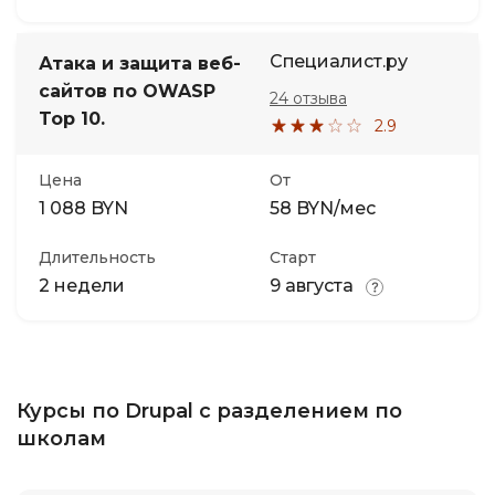
Специалист.ру
Атака и защита веб-
сайтов по OWASP
24 отзыва
Top 10.
2.9
Цена
От
1 088 BYN
58 BYN/мес
Длительность
Старт
2 недели
9 августа
Курсы по Drupal с разделением по
школам