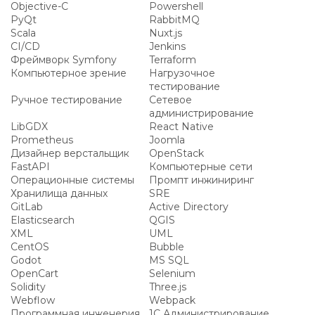
Objective-C
Powershell
PyQt
RabbitMQ
Scala
Nuxt.js
CI/CD
Jenkins
Фреймворк Symfony
Terraform
Компьютерное зрение
Нагрузочное
тестирование
Ручное тестирование
Сетевое
администрирование
LibGDX
React Native
Prometheus
Joomla
Дизайнер верстальщик
OpenStack
FastAPI
Компьютерные сети
Операционные системы
Промпт инжиниринг
Хранилища данных
SRE
GitLab
Active Directory
Elasticsearch
QGIS
XML
UML
CentOS
Bubble
Godot
MS SQL
OpenCart
Selenium
Solidity
Three.js
Webflow
Webpack
Программная инженерия
1С Администрирование