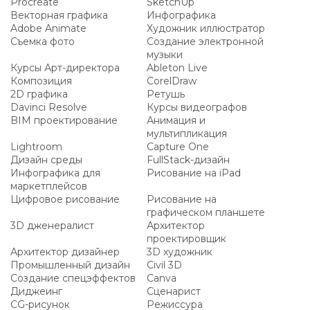
Procreate
SketchUp
Векторная графика
Инфографика
Adobe Animate
Художник иллюстратор
Съемка фото
Создание электронной
музыки
Курсы Арт-директора
Ableton Live
Композиция
CorelDraw
2D графика
Ретушь
Davinci Resolve
Курсы видеографов
BIM проектирование
Анимация и
мультипликация
Lightroom
Capture One
Дизайн среды
FullStack-дизайн
Инфографика для
Рисование на iPad
маркетплейсов
Цифровое рисование
Рисование на
графическом планшете
3D дженералист
Архитектор
проектировщик
Архитектор дизайнер
3D художник
Промышленный дизайн
Civil 3D
Создание спецэффектов
Canva
Диджеинг
Сценарист
CG-рисунок
Режиссура