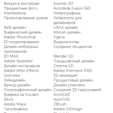
Визуал в инстаграм
Компас 3D
Предметные фото
Autodesk Fusion 360
Клипмейкер
Нейрографика
Проектирование домов
Нейросети для
дизайнеров
Веб-дизайн
UX/UI-дизайн
Графический дизайн
Motion-дизайн
Adobe Photoshop
Figma
3D-моделирование
Видеомонтаж
Дизайн мобильных
Создание лендингов
приложений
3D MAX
Blender 3D
Adobe Illustrator
Ландшафтный дизайн
Дизайн интерьеров
Cinema 4D
Adobe After Effects
Adobe Premiere PRO
Скетчинг
3D-анимация
Геймдизайн
Продуктовый дизайн
Бренд-дизайн
Дизайн упаковки
Полиграфический дизайн
Создание 3D персонажей
Графика на Houdini
ArchiCAD
Revit
AutoCAD
Adobe Maya
ZBrush
Типографика
Adobe InDesign