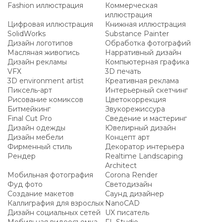
Fashion иллюстрация
Коммерческая
иллюстрация
Цифровая иллюстрация
Книжная иллюстрация
SolidWorks
Substance Painter
Дизайн логотипов
Обработка фотографий
Масляная живопись
Нарративный дизайн
Дизайн рекламы
Компьютерная графика
VFX
3D печать
3D environment artist
Креативная реклама
Пиксель-арт
Интерьерный скетчинг
Рисование комиксов
Цветокоррекция
Битмейкинг
Звукорежиссура
Final Cut Pro
Сведение и мастеринг
Дизайн одежды
Ювелирный дизайн
Дизайн мебели
Концепт арт
Фирменный стиль
Декоратор интерьера
Рендер
Realtime Landscaping
Architect
Мобильная фотография
Corona Render
Фуд фото
Светодизайн
Создание макетов
Саунд дизайнер
Каллиграфия для взрослых
NanoCAD
Дизайн социальных сетей
UX писатель