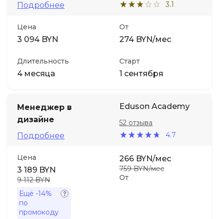
3.1
Подробнее
Иностранные языки
Цена
От
3 094 BYN
274 BYN/мес
Soft Skills
Длительность
Старт
4 месяца
1 сентября
ДПО
Детям
Eduson Academy
Менеджер в
дизайне
52 отзыва
Акции и промокоды
4.7
Подробнее
Цена
266 BYN/мес
759 BYN/мес
3 189 BYN
От
9 112 BYN
Ещё
-14%
по
промокоду