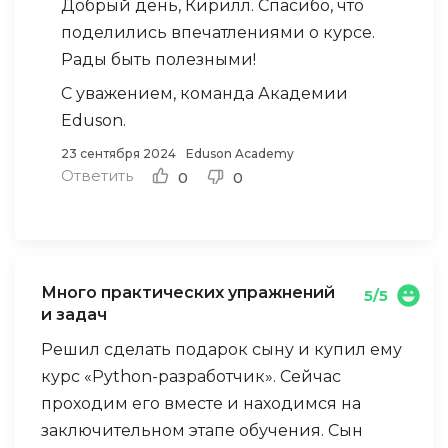
Добрый день, Кирилл. Спасибо, что
материалах. В конце нас ожидает
поделились впечатлениями о курсе.
выпускной проект, и я уверен, что с такой
Рады быть полезными!
сильной базой знаний, которую я получаю,
смогу успешно его представить.
С уважением, команда Академии
Eduson.
23 сентября 2024
Eduson Academy
Ответить
0
0
Много практических упражнений
5/5
и задач
Решил сделать подарок сыну и купил ему
курс «Python-разработчик». Сейчас
проходим его вместе и находимся на
заключительном этапе обучения. Сын