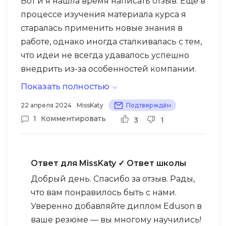
Вот и я нашла время написать отзыв. Ещё в
процессе изучения материала курса я
старалась применить новые знания в
работе, однако иногда сталкивалась с тем,
что идеи не всегда удавалось успешно
внедрить из-за особенностей компании.
Мне казалось, что опережаю время.
Показать полностью
Однако благодаря курсу удалось шире
22 апреля 2024
MissKaty
Подтверждён
взглянуть на некоторые ситуации. Теперь
1
Комментировать
3
1
про минусы: мне не хватило практической
информации по коучингу и более
полного освещения темы поколений. В
Ответ для MissKaty
✓ Ответ школы
целом курс был полезным, разнообразным
и интересным, особенно ценю
Добрый день. Спасибо за отзыв. Рады,
интерактивные презентации. Ключевые
что вам понравилось быть с нами.
идеи о системном мышлении
Уверенно добавляйте диплом Eduson в
запомнились, но стратегический HR
ваше резюме — вы многому научились!