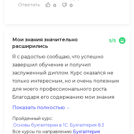
Ответить
0
0
Мои знания значительно
5/5
расширились
Я с радостью сообщаю, что успешно
завершил обучение и получил
заслуженный диплом. Курс оказался не
только интересным, но и очень полезным
для моего профессионального роста.
Благодаря его содержанию мои знания
значительно расширились, и я уверен, что
Показать полностью
новые навыки и умения пригодятся мне в
Пройденный курс:
будущей работе. Я обязательно
Основы бухгалтерии в 1С: Бухгалтерия 8.3
порекомендую этот курс своим знакомым
Все курсы по направлению
Бухгалтерия