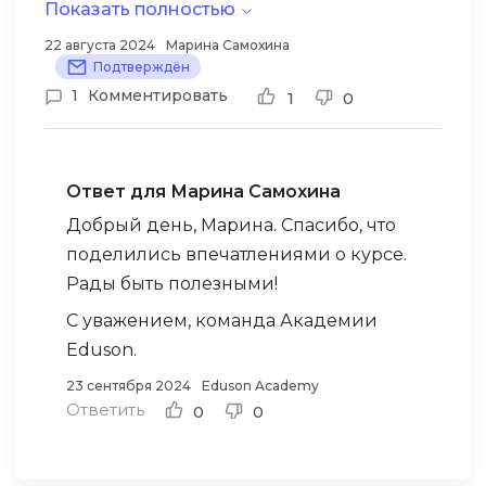
рекомендовать эти курсы, так как они
Показать полностью
действительно помогают достичь успеха
22 августа 2024
Марина Самохина
быстро и с нуля!
Подтверждён
1
Комментировать
1
0
Ответ для Марина Самохина
Добрый день, Марина. Спасибо, что
поделились впечатлениями о курсе.
Рады быть полезными!
С уважением, команда Академии
Eduson.
23 сентября 2024
Eduson Academy
Ответить
0
0