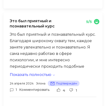
Это был приятный и
5/5
познавательный курс
Это был приятный и познавательный курс.
Благодаря широкому охвату тем, каждое
заняте увлекательно и познавательно. Я
сама недавно работаю в сфере
психологии, и мне интересно
периодически проходить подобные
курсы, чтобы быть в курсе новых знаний и
Показать полностью
методик. Теперь, интересно применить на
24 апреля 2024
Элона
Подтверждён
практике всё то, что узнала.
1
Комментировать
4
1