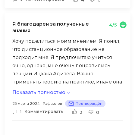
на вопросы и помогали с заданиями.
Практические задания и тренажеры
помогли быстро освоить основные темы.
Особенно понравились лекции, которые
Я благодарен за полученные
4/5
давали глубокое понимание бизнеса.
знания
Хочу поделиться моим мнением. Я понял,
Рекомендую этот курс всем, кто хочет
что дистанционное образование не
быстро и эффективно освоить работу с
подходит мне. Я предпочитаю учиться
маркетплейсами. Eduson — отличная
очно, однако, мне очень понравились
школа для получения необходимых
лекции Ицхака Адизеса. Важно
знаний и навыков.
применять теорию на практике, иначе она
становится бессмысленной. Я благодарен
Показать полностью
за полученные знания, но для себя решил,
25 марта 2024
Рафаилов
Подтверждён
что предпочту будущее обучение в
1
Комментировать
3
0
формате очных занятий.