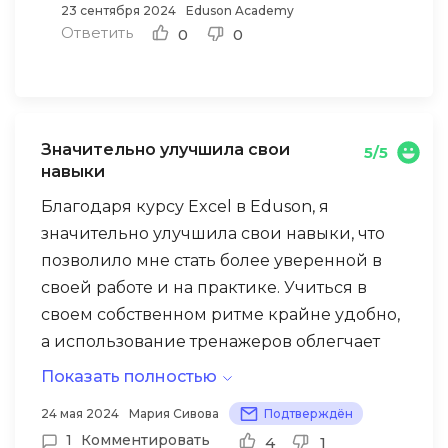
23 сентября 2024
Eduson Academy
Ответить
0
0
Значительно улучшила свои
5/5
навыки
Благодаря курсу Excel в Eduson, я
значительно улучшила свои навыки, что
позволило мне стать более уверенной в
своей работе и на практике. Учиться в
своем собственном ритме крайне удобно,
а использование тренажеров облегчает
процесс обучения и помогает
Показать полностью
сосредоточиться. Постоянный доступ к
24 мая 2024
Мария Сивова
Подтверждён
урокам курса помогает не забывать
1
Комментировать
4
1