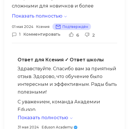
сложными для новичков и более
ориентированы на специалистов
Показать полностью
определенных областей, меня всё равно
01 мая 2024
Ксения
Подтверждён
это заставило стремиться улучшать свои
1
Комментировать
6
2
знания. На данный момент я работаю
аналитиком и могу подтвердить, что
полученные знания применимы на
Ответ для Ксения
✓ Ответ школы
практике.
Здравствуйте. Спасибо вам за приятный
отзыв. Здорово, что обучение было
интересным и эффективным. Рады быть
полезными!
С уважением, команда Академии
Eduson.
Показать полностью
31 мая 2024
Eduson Academy