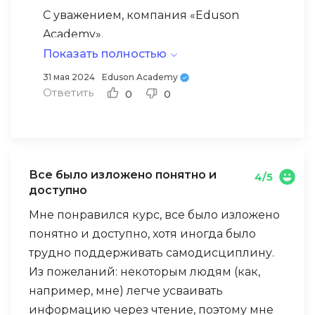
показался сложным для восприятия.
С уважением, компания «Eduson
Планирую применять полученные знания
Academy».
в своей профессиональной деятельности,
Показать полностью
хотя директору мой диплом может быть
31 мая 2024
Eduson Academy
пока не столь значим. Благодарю за
Ответить
0
0
предоставленный курс!
Все было изложено понятно и
4/5
доступно
Мне понравился курс, все было изложено
понятно и доступно, хотя иногда было
трудно поддерживать самодисциплину.
Из пожеланий: некоторым людям (как,
например, мне) легче усваивать
информацию через чтение, поэтому мне