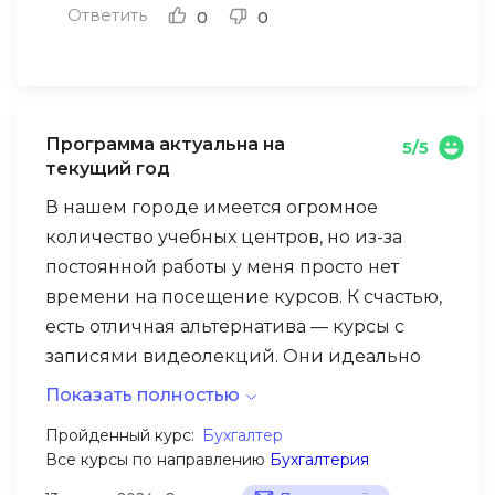
Ответить
0
0
Программа актуальна на
5/5
текущий год
В нашем городе имеется огромное
количество учебных центров, но из-за
постоянной работы у меня просто нет
времени на посещение курсов. К счастью,
есть отличная альтернатива — курсы с
записями видеолекций. Они идеально
подходят для повышения квалификации
Показать полностью
бухгалтера. Программа актуальна на
Пройденный курс:
Бухгалтер
текущий год и предназначена как для
Все курсы по направлению
Бухгалтерия
опытных специалистов, так и для