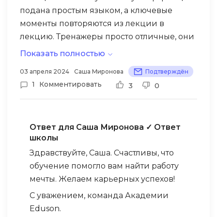
подана простым языком, а ключевые
моменты повторяются из лекции в
лекцию. Тренажеры просто отличные, они
очень помогли мне запомнить материал.
Показать полностью
Огромный блок по тайм-менеджменту
В процессе обучения я нашла работу, и
03 апреля 2024
Саша Миронова
Подтверждён
меня очень утомил, но я его преодолела!
теперь могу применять полученные
1
Комментировать
3
0
знания на практике.
Ответ для Саша Миронова
✓ Ответ
школы
Здравствуйте, Саша. Счастливы, что
обучение помогло вам найти работу
мечты. Желаем карьерных успехов!
С уважением, команда Академии
Eduson.