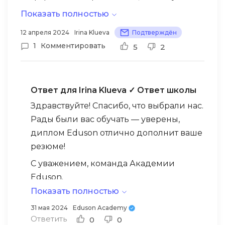
приходилось делать конспекты. Было бы
Показать полностью
замечательно, если бы материалы можно
12 апреля 2024
Irina Klueva
Подтверждён
было скачать в печатном виде.
1
Комментировать
5
2
Ответ для Irina Klueva
✓ Ответ школы
Здравствуйте! Спасибо, что выбрали нас.
Рады были вас обучать — уверены,
диплом Eduson отлично дополнит ваше
резюме!
С уважением, команда Академии
Eduson.
Показать полностью
31 мая 2024
Eduson Academy
Ответить
0
0