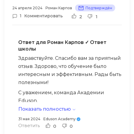
и планирую продолжить сотрудничество
24 апреля 2024
Роман Карпов
Подтверждён
с вашим учебным заведением в
1
Комментировать
2
1
дальнейшем. Из недостатков, могу
отметить лишь ожидание ответов
куратора. Работают они только с 8 утра до
Ответ для Роман Карпов
✓ Ответ
20 вечера. Когда занимаешься после
школы
работы и появляется какой-то вопрос,
Здравствуйте. Спасибо вам за приятный
ответ можно получить только на
отзыв. Здорово, что обучение было
следующий день.
интересным и эффективным. Рады быть
полезными!
С уважением, команда Академии
Eduson.
Показать полностью
31 мая 2024
Eduson Academy
Ответить
0
0