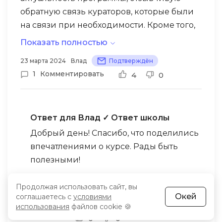
обратную связь кураторов, которые были
на связи при необходимости. Кроме того,
брал встречу с преподавателем, и она
Показать полностью
прошла на отлично. Благодаря курсу я
23 марта 2024
Влад
Подтверждён
смог правильно скорректировать
1
Комментировать
4
0
планирование бюджета и тем самым
сократить не нужные расходы.
Ответ для Влад
✓ Ответ школы
Добрый день! Спасибо, что поделились
впечатлениями о курсе. Рады быть
полезными!
С уважением, команда Академии
Продолжая использовать сайт, вы
Eduson.
Окей
соглашаетесь с
условиями
использования
файлов cookie 🍪
10 апреля 2024
Eduson Academy
Ответить
0
0