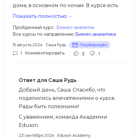
дома, в основном по ночам. В курсе есть
уроки, содержащие информацию, с
Показать полностью
которой я раньше не сталкивался, поэтому
Программа действительно увлекательная
Пройденный курс:
Бизнес-аналитик
мне нужно уделять им особое внимание.
Все курсы по направлению
Бизнес-аналитика
даже для работающего специалиста,
поэтому рекомендую ее тем, кто хочет
15 августа 2024
Саша Рудь
Подтверждён
повысить свою квалификацию или начать
1
Комментировать
3
1
карьеру с нуля. Формат записи сделан
таким образом, что слушать интересно, а
не скучно + игонда слушаю лекции в
Ответ для Саша Рудь
дороге. Очень жду обновления
Добрый день, Саша. Спасибо, что
приложение для более удобного
поделились впечатлениями о курсе.
обучения с мобильного телефона.
Рады быть полезными!
С уважением, команда Академии
Eduson.
23 сентября 2024
Eduson Academy