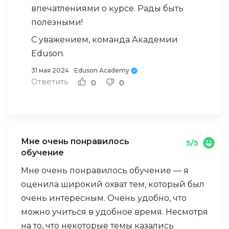
прохождении курса готова применить
впечатлениями о курсе. Рады быть
полученные знания в работе менеджера
полезными!
маркетплейса, помогая поставщикам
С уважением, команда Академии
управлять своими личными аккаунтами.
Eduson.
31 мая 2024
Eduson Academy
Ответить
0
0
Мне очень понравилось
5/5
обучение
Мне очень понравилось обучение — я
оценила широкий охват тем, который был
очень интересным. Очень удобно, что
можно учиться в удобное время. Несмотря
на то, что некоторые темы казались