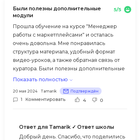
Были полезны дополнительные
5/5
модули
Прошла обучение на курсе "Менеджер
работы с маркетплейсами" и осталась
очень довольна. Мне понравилась
структура материала, удобный формат
видео-уроков, а также обратная связь от
куратора. Были полезны дополнительные
модули по Excel и другие мини-курсы.
Показать полностью
Особенно удобно было то, что видео-
20 мая 2024
Tamarik
Подтверждён
уроки были записаны и можно было
1
Комментировать
4
0
изучать материал в удобном темпе.
Получила много новой информации,
особенно о юнит-экономике, анализе
Ответ для Tamarik
✓ Ответ школы
конкурентов, SEO-оптимизации и других
навыках. Теперь я с дипломом о
Добрый день. Спасибо, что поделились