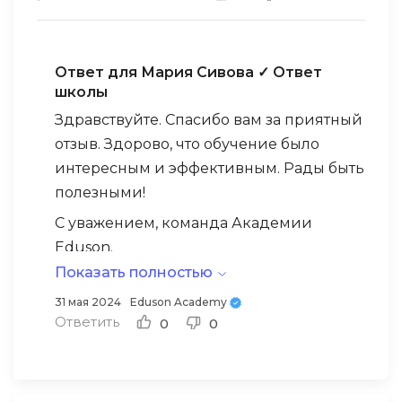
материал и периодически возвращаться к
сложным темам. Этот курс действительно
отличный. Я хочу выразить огромную
Ответ для Мария Сивова
✓ Ответ
благодарность создателям за такую
школы
обучающую программу и помощь, которую
Здравствуйте. Спасибо вам за приятный
они предоставляют.
отзыв. Здорово, что обучение было
интересным и эффективным. Рады быть
полезными!
С уважением, команда Академии
Eduson.
Показать полностью
31 мая 2024
Eduson Academy
Ответить
0
0