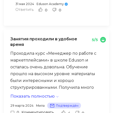
31 мая 2024
Eduson Academy
Ответить
0
0
Занятия проходили в удобное
5/5
время
Проходила курс «Менеджер по работе с
маркетплейсами» в школе Eduson и
осталась очень довольна. Обучение
прошло на высоком уровне: материалы
были интересными и хорошо
структурированными. Получила много
полезных знаний и данных, которые уже
Показать полностью
применяю в работе. Кураторы и
Занятия проходили в удобное время, что
29 марта 2024
Мила
Подтверждён
поддержка всегда оперативно отвечали
позволяло учиться без отрыва от работы.
0
Комментировать
4
0