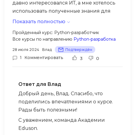
давно интересовался ИТ, а мне хотелось
использовать полученные знания для
своей работы. Ему, естественно, было
Показать полностью
проще, так как он уже обладает базовыми
Много практических упражнений и задач.
Пройденный курс: Python-разработчик
знаниями, в то время как для меня это
Все курсы по направлению
Python-разработка
Из минусов, могу отметить, что несмотря
было чем-то совершенно новым. Курс
на структуру курса, иногда возникает
28 июля 2024
Влад
Подтверждён
оказался весьма информативным, все
необходимость потратить больше
1
Комментировать
3
0
объясняется четко.
времени на изучение сложных тем, но это
сугубо индивидуально.
Ответ для Влад
Добрый день, Влад. Спасибо, что
поделились впечатлениями о курсе.
Рады быть полезными!
С уважением, команда Академии
Eduson.