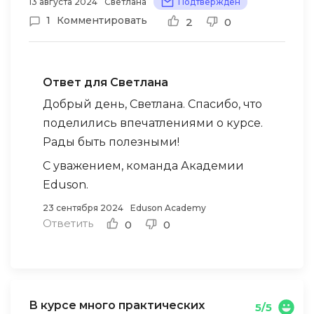
13 августа 2024
Светлана
Подтверждён
начинающих. В ней много теории,
1
Комментировать
2
0
практических заданий, тренажеров и
кейсов.
Ответ для Светлана
Добрый день, Светлана. Спасибо, что
поделились впечатлениями о курсе.
Рады быть полезными!
С уважением, команда Академии
Eduson.
23 сентября 2024
Eduson Academy
Ответить
0
0
В курсе много практических
5/5