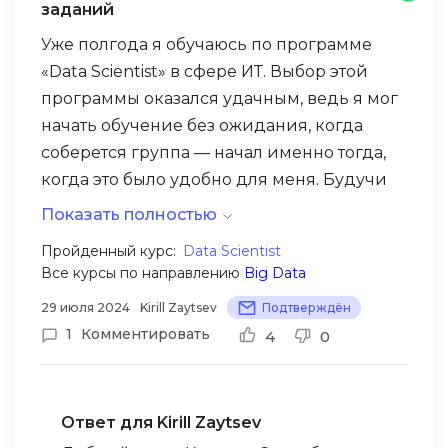
заданий
Уже полгода я обучаюсь по программе
«Data Scientist» в сфере ИТ. Выбор этой
программы оказался удачным, ведь я мог
начать обучение без ожидания, когда
соберется группа — начал именно тогда,
когда это было удобно для меня. Будучи
новичком в ИТ, сначала я не совсем
Показать полностью
понимал теоретические материалы, но
Конечно, кураторы готовы помочь с
Пройденный курс:
Data Scientist
постепенно разобрался и втянулся в учёбу.
Все курсы по направлению
Big Data
любыми сложностями, что действительно
облегчает процесс обучения.
29 июля 2024
Kirill Zaytsev
Подтверждён
1
Комментировать
4
0
В курсе много практических заданий, что
позволяет укрепить знания. На данный
момент я чувствую себя уже довольно
Ответ для Kirill Zaytsev
уверенно и неплохо разбираюсь в