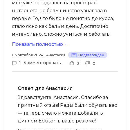
мне уже попадалось на просторах
интернета, но большинство узнавала в
первые. То, что было не понятно до курса,
стало ясно как белый день. Достаточно
интенсивно, сложно учиться и работать
одновременно, но кто хочет уйти из
Показать полностью
профессии, придется терпеть))
03 октября 2024
Анастасия
Подтверждён
Соотношение цены и предложения здесь
1
Комментировать
3
0
самое адекватное. За полгода курса
полностью отбился интерес к прошлой
работе и с нетерпением ждала получения
Ответ для Анастасия
диплома. Только положительные эмоции
от курса и спикеров, довольна на все 100.
Здравствуйте, Анастасия. Спасибо за
приятный отзыв! Рады были обучать вас
— теперь смело можете добавлять
диплом Eduson в ваше резюме!