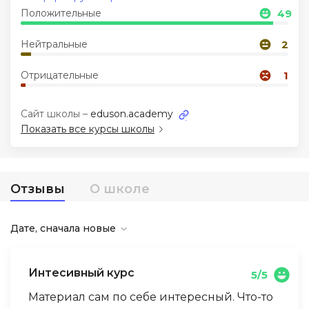
Положительные
49
Иностранные языки
Нейтральные
2
Soft Skills
Отрицательные
1
ДПО
Сайт школы –
eduson.academy
Показать все курсы школы
Детям
Акции и промокоды
Отзывы
О школе
Дате, сначала новые
Интесивный курс
5/5
Материал сам по себе интересный. Что-то