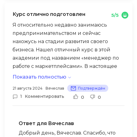
Курс отлично подготовлен
5/5
Я относительно недавно занимаюсь
предпринимательством и сейчас
нахожусь на стадии развития своего
бизнеса. Нашел отличный курс в этой
академии под названием «менеджер по
работе с маркетплейсами». В настоящее
время активно его изучаю. Есть
Показать полностью
информационные блоки, которые для
21 августа 2024
Вячеслав
Подтверждён
меня особенно актуальны. Курс
1
Комментировать
0
0
подготовлен ведущими специалистами,
на которых стоит ориентироваться и
учитывать их рекомендации.
Ответ для Вячеслав
Добрый день, Вячеслав. Спасибо, что