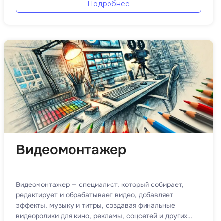
Подробнее
Code
Создание сайтов
Создание чат-ботов
Т
Тестирование игр
У
Управление дронами
Управление разработкой и IT
Ф
Видеомонтажер
Фреймворк Angular
Фреймворк Django
Видеомонтажер — специалист, который собирает,
Фреймворк Flutter
редактирует и обрабатывает видео, добавляет
эффекты, музыку и титры, создавая финальные
Фреймворк Laravel
видеоролики для кино, рекламы, соцсетей и других