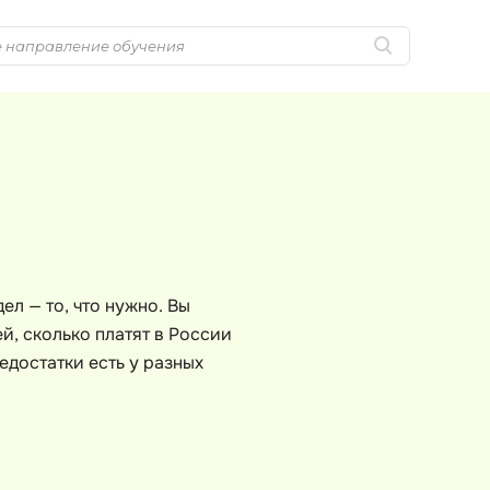
Популярные
MongoDB
Golang-разработка
MySQL
Python-разработка
N
Системное
NestJS
администрирование
Nginx
ел — то, что нужно. Вы
0 ... 9
No-Code разра
й, сколько платят в России
1C программирование
едостатки есть у разных
NoSQL
1С Администрирование
Nuxt.js
1С Битрикс
O
A
OSINT