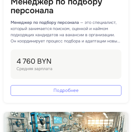
Менеджер по подбору
Bootstrap
персонала
Q
Bubble
Менеджер по подбору персонала
— это специалист,
QA-тестирова
который занимается поиском, оценкой и наймом
C
QGIS
подходящих кандидатов на вакансии в организации.
CI/CD
Он координирует процесс подбора и адаптации новых
Qt Creator
кадров.
CentOS
R
Cisco
4 760 BYN
RabbitMQ
Средняя зарплата
ClickHouse
React Native
D
Ruby
Подробнее
Dart
Rust
DataLens
S
Delphi
SRE
DevOps
Scala
Docker