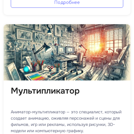
Подробнее
Visual Studio 
H
W
Hadoop
Webflow
I
Webpack
IoT
Wordpress
J
X
Java-разработка
XML
JavaScript-разработка
Y
Java Spring Boot
Мультипликатор
Yandex Cloud
Jenkins
Z
Jira
Аниматор-мультипликатор — это специалист, который
Zabbix
Joomla
создает анимацию, оживляя персонажей и сцены для
фильмов, игр или рекламы, используя рисунки, 3D-
модели или компьютерную графику.
i
K