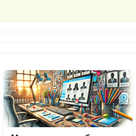
API
Objective-C
ASP.NET
OpenCart
Active Directory
OpenStack
Android-разработка
Oracle SQL
Android Studio
P
Ansible
PHP-разработ
Apache Airflow
Pascal
Apache Kafka
Perl
Arduino
PostgreSQL
Asterisk
Postman
B
Powershell
Backend разработка
Prometheus
Bash
PyQt