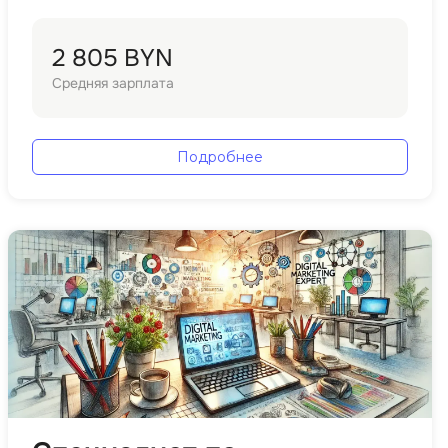
Фреймворк Node.js
платформ.
а
Фреймворк ReactJS
2 805 BYN
Фреймворк Spring
Средняя зарплата
Фреймворк Symfony
Фреймворк Vue.js
Подробнее
я тестирования
Х
ование
Хранилища данных
Я
ование Windows
Язык SQL
структуры
О