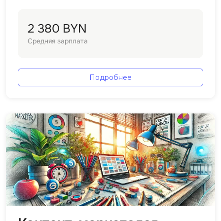
iOS разработк
Kubernetes
2 380 BYN
j
L
Средняя зарплата
jQuery
LibGDX
Linux
А
Подробнее
Автоматизаци
M
Администрир
MATLAB
PostgreSQL
MODX
Администрир
MS Access
Алгоритмы и 
MS SQL
данных
Microsoft Azure
Архитектор П