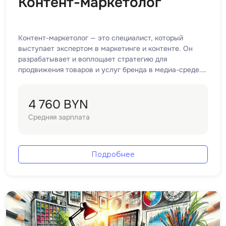
Контент-маркетолог
Контент-маркетолог — это специалист, который
выступает экспертом в маркетинге и контенте. Он
разрабатывает и воплощает стратегию для
продвижения товаров и услуг бренда в медиа-среде.
Привлекает аудиторию, укрепляет репутацию бренда
в интернете и увеличивает продажи и вовлеченность
4 760 BYN
клиентов в онлайне.
Средняя зарплата
Подробнее