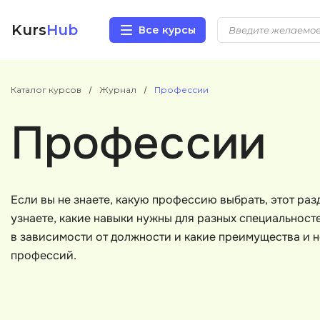
Kurs
Hub
Все курсы
Разработка
Каталог курсов
Журнал
Профессии
Маркетинг
Профессии
Дизайн
Аналитика
Если вы не знаете, какую профессию выбрать, этот разд
узнаете, какие навыки нужны для разных специальносте
Менеджмент
в зависимости от должности и какие преимущества и н
профессий.
Иностранные языки
Soft Skills