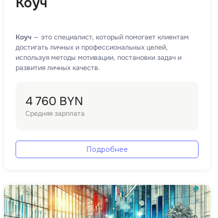
Коуч
ООП
Операционные системы
Коуч
— это специалист, который помогает клиентам
ние
достигать личных и профессиональных целей,
П
используя методы мотивации, постановки задач и
Парсинг
развития личных качеств.
Пентест
4 760 BYN
Программная инженерия
Средняя зарплата
Промпт инжиниринг
Р
Подробнее
Работа с GIT
Разработка игр
Разработка игр на Unity
Разработка игр на Unreal
Engine