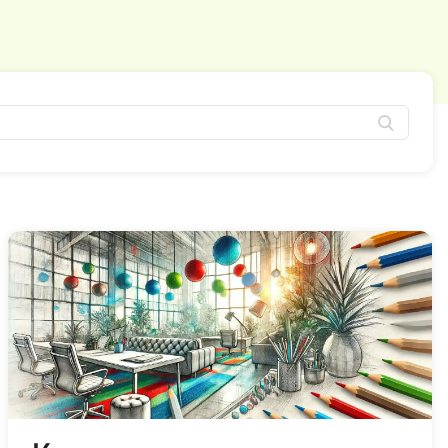
И
Информационная
безопасность
К
Кибербезопасность
Компьютерное зрение
ка
Компьютерные сети
М
Микросервисная архитектура
Н
Нагрузочное тестирование
О