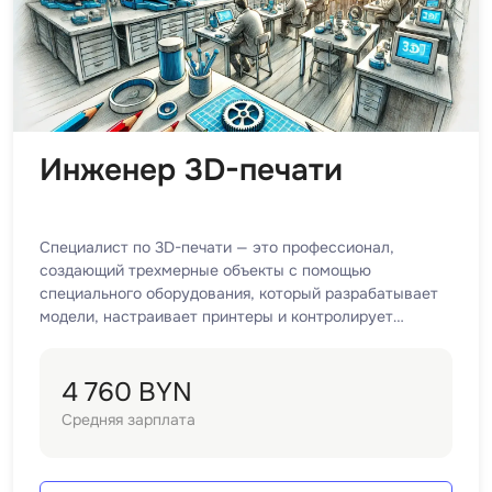
Selenium
Drupal
Solidity
E
T
Elasticsearch
Terraform
Инженер 3D-печати
F
Three.js
FastAPI
Tilda
Flask
Специалист по 3D-печати — это профессионал,
TypeScript
создающий трехмерные объекты с помощью
Frontend-разработка
специального оборудования, который разрабатывает
U
модели, настраивает принтеры и контролирует
FullStack-разработка
процесс печати.
UML
G
4 760 BYN
V
GitLab
Средняя зарплата
VMware
Godot
VR/AR-разраб
Groovy