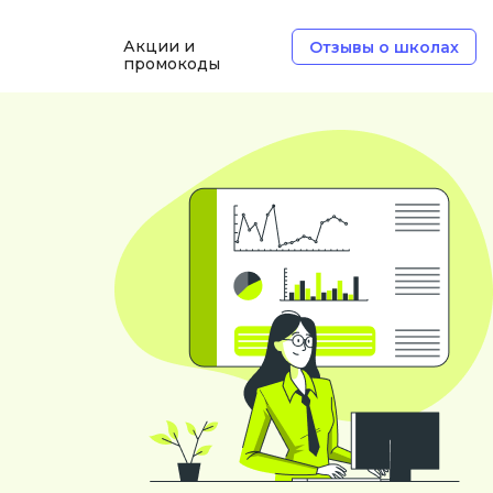
Акции и
Отзывы о школах
промокоды
Б
Базы данных
Белый хакер
Блокчейн
В
Вайб кодинг
ботка
Веб-разработка
Верстка на HTML и CSS
Д
Дизайнер верстальщик