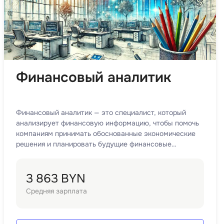
Разработка мобильных
приложений
Разработка на Kotlin
Разработка на языке C#
Финансовый аналитик
Разработка на языке C и C++
Разработка на языке Swift
Реверс инжиниринг
Финансовый аналитик — это специалист, который
анализирует финансовую информацию, чтобы помочь
Робототехника для взрослых
компаниям принимать обоснованные экономические
Ручное тестирование
решения и планировать будущие финансовые
операции.
С
3 863 BYN
Сетевое администрирование
Средняя зарплата
Сетевой инженер
отка
Создание интернет магазина