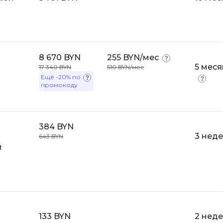
API
Objective-C
ASP.NET
OpenCart
Active Directory
OpenStack
8 670 BYN
255 BYN/мес
Android-разработка
Oracle SQL
5 меся
17 340 BYN
510 BYN/мес
Android Studio
Ещё
-20%
по
промокоду
P
Ansible
PHP-разработ
Apache Airflow
Pascal
Apache Kafka
384 BYN
3 нед
643 BYN
Perl
Arduino
й
PostgreSQL
Asterisk
Postman
B
Powershell
Backend разработка
Prometheus
Bash
133 BYN
2 нед
PyQt