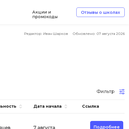
Акции и
Отзывы о школах
промокоды
Б
Редактор: Иван Шарков
Обновлено:
07 августа 2026
Базы данных
Белый хакер
Блокчейн
В
Вайб кодинг
ботка
Фильтр
Веб-разработка
Верстка на HTML и CSS
ьность
Дата начала
Ссылка
Д
Дизайнер верстальщик
Подробнее
яцев
7 августа