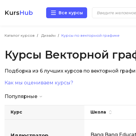
Kurs
Hub
Все курсы
Разработка
Каталог курсов
Дизайн
Курсы по векторной графике
Курсы Векторной гра
Маркетинг
Дизайн
Подборка из 6 лучших курсов по векторной графи
Как мы оцениваем курсы?
Аналитика
Популярные
Менеджмент
Курс
Школа
Иностранные языки
Soft Skills
Bang Bang Educat
Иллюстратор