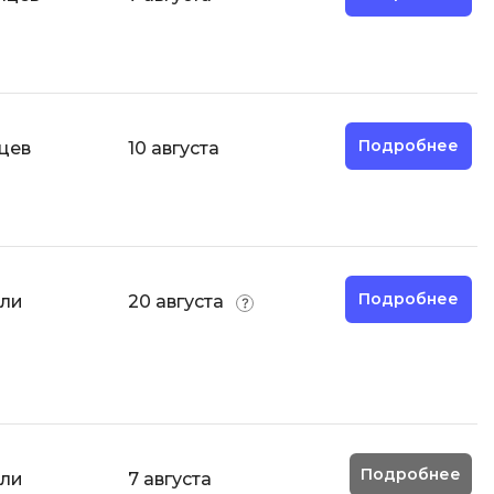
И
Информационная
безопасность
Подробнее
цев
10 августа
К
Кибербезопасность
Компьютерное зрение
ка
Компьютерные сети
Подробнее
ели
20 августа
М
Микросервисная архитектура
Н
Нагрузочное тестирование
Подробнее
ели
7 августа
О