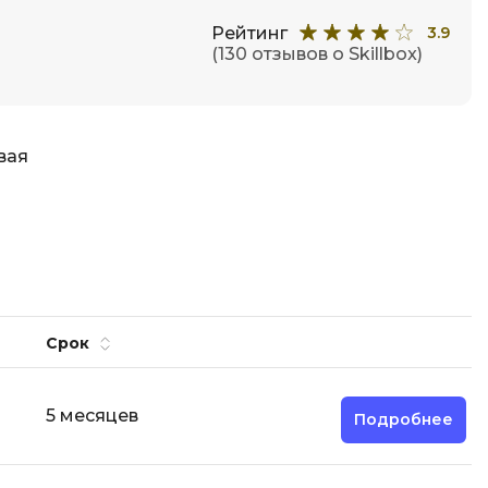
Code
Создание сайтов
Рейтинг
3.9
(130 отзывов о Skillbox)
Создание чат-ботов
Т
Тестирование игр
вая
У
Управление дронами
Управление разработкой и IT
Ф
Срок
Фреймворк Angular
Фреймворк Django
5 месяцев
Подробнее
Фреймворк Flutter
Фреймворк Laravel