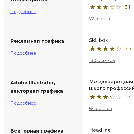
3.1
ДПО
Подробнее
72 отзыва
Детям
Skillbox
Рекламная графика
3.9
Подробнее
130 отзывов
Международная
Adobe Illustrator,
школа професси
векторная графика
3.3
Подробнее
55 отзывов
Headline
Векторная графика