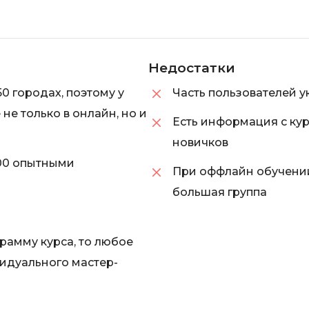
Недостатки
0 городах, поэтому у
Часть пользователей 
не только в онлайн, но и
Есть информация с кур
новичков
00 опытными
При оффлайн обучении
большая группа
рамму курса, то любое
видуального мастер-