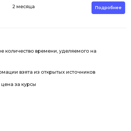
Фреймворк Node.js
2 месяца
а
Подробнее
Фреймворк ReactJS
Фреймворк Spring
Фреймворк Symfony
Фреймворк Vue.js
е количество времени, уделяемого на
я тестирования
Х
ование
Хранилища данных
рмации взята из открытых источников
Я
ование Windows
 цена за курсы
Язык SQL
структуры
О