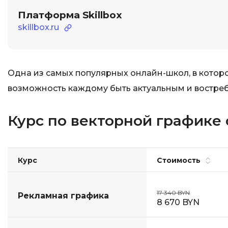
Платформа Skillbox
skillbox.ru
Одна из самых популярных онлайн-школ, в которо
возможность каждому быть актуальным и востре
Курс по векторной графике о
Курс
Стоимость
17 340 BYN
Рекламная графика
8 670 BYN