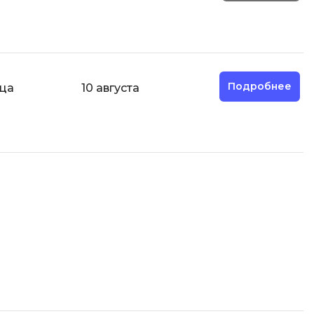
ООП
Операционные системы
ние
П
Подробнее
яца
10 августа
Парсинг
Пентест
Программная инженерия
Промпт инжиниринг
Р
Работа с GIT
Разработка игр
Разработка игр на Unity
Разработка игр на Unreal
Engine