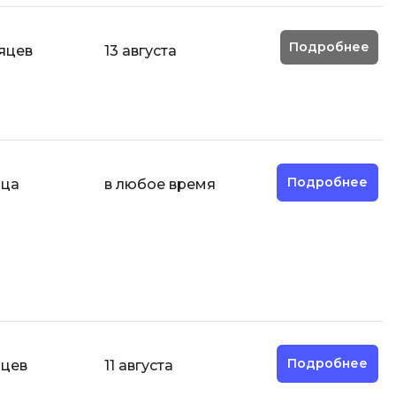
ООП
Подробнее
сяцев
13 августа
Операционные системы
ние
П
Парсинг
Пентест
Программная инженерия
Подробнее
яца
в любое время
Промпт инжиниринг
Р
Работа с GIT
Разработка игр
Разработка игр на Unity
Подробнее
яцев
11 августа
Разработка игр на Unreal
Engine