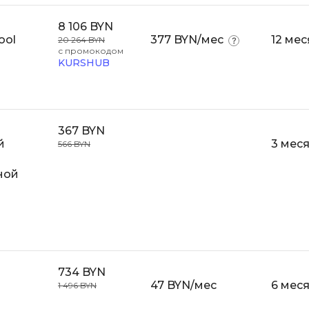
Bootstrap
8 106 BYN
Q
Bubble
ool
377 BYN/мес
12 ме
20 264 BYN
с промокодом
QA-тестирова
KURSHUB
C
QGIS
CI/CD
Qt Creator
CentOS
367 BYN
R
Cisco
й
3 мес
566 BYN
RabbitMQ
ClickHouse
ной
React Native
D
Ruby
Dart
Rust
DataLens
S
Delphi
734 BYN
SRE
47 BYN/мес
6 мес
DevOps
1 496 BYN
Scala
Docker