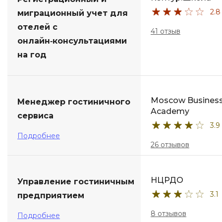
2.8
миграционный учет для
ДПО
отелей с
41 отзыв
онлайн‑консультациями
Детям
на год
Moscow Busines
Менеджер гостиничного
Academy
сервиса
3.9
Подробнее
26 отзывов
НЦРДО
Управление гостиничным
3.1
предприятием
8 отзывов
Подробнее