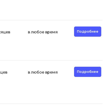
Разработка мобильных
приложений
Разработка на Kotlin
Разработка на языке C#
Подробнее
сяцев
в любое время
Разработка на языке C и C++
Разработка на языке Swift
Реверс инжиниринг
Робототехника для взрослых
Ручное тестирование
Подробнее
яцев
в любое время
С
Сетевое администрирование
Сетевой инженер
отка
Создание интернет магазина