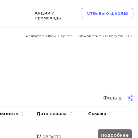
Акции и
Отзывы о школах
промокоды
Б
Редактор: Иван Шарков
Обновлено:
02 августа 2026
Базы данных
Белый хакер
Блокчейн
В
Вайб кодинг
ботка
Фильтр
Веб-разработка
Верстка на HTML и CSS
льность
Дата начала
Ссылка
Д
Подробнее
Дизайнер верстальщик
17 августа