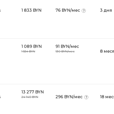
Visual Studio 
H
s
1 833 BYN
76 BYN/мес
3 дня
W
Hadoop
Webflow
I
Webpack
IoT
Wordpress
1 089 BYN
91 BYN/мес
J
8 мес
1 554 BYN
130 BYN/мес
X
Java-разработка
XML
JavaScript-разработка
Y
Java Spring Boot
Yandex Cloud
Jenkins
Z
Jira
13 277 BYN
s
296 BYN/мес
18 ме
24 140 BYN
Zabbix
Joomla
i
K