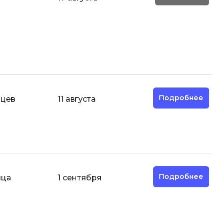
И
Информационная
безопасность
К
Кибербезопасность
Подробнее
яцев
11 августа
Компьютерное зрение
ка
Компьютерные сети
М
Микросервисная архитектура
Н
Подробнее
яца
1 сентября
Нагрузочное тестирование
О