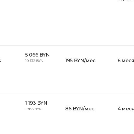
API
Objective-C
ASP.NET
OpenCart
Active Directory
OpenStack
Android-разработка
Oracle SQL
Android Studio
P
5 066 BYN
Ansible
s
195 BYN/мес
6 мес
10 132 BYN
PHP-разработ
Apache Airflow
Pascal
Apache Kafka
Perl
Arduino
PostgreSQL
Asterisk
1 193 BYN
Postman
86 BYN/мес
4 мес
1 785 BYN
B
Powershell
Backend разработка
Prometheus
Bash
PyQt