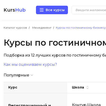
Kurs
Hub
Все курсы
Разработка
Каталог курсов
Менеджмент
Курсы по гостиничному бизнесу
Курсы по гостинично
Маркетинг
Дизайн
Подборка из 12 лучших курсов по гостиничному 
Как мы оцениваем курсы?
Аналитика
Популярные
Менеджмент
Курс
Школа
Иностранные языки
Soft Skills
Контур.Школа
Регистрационный и