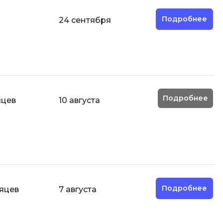
Code
Создание сайтов
Подробнее
24 сентября
Создание чат-ботов
Т
Тестирование игр
У
Подробнее
яцев
10 августа
Управление дронами
Управление разработкой и IT
Ф
Фреймворк Angular
Фреймворк Django
Подробнее
сяцев
7 августа
Фреймворк Flutter
Фреймворк Laravel