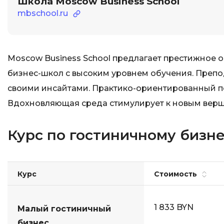
Школа Moscow Business School
mbschool.ru
Moscow Business School предлагает престижное 
бизнес-школ с высоким уровнем обучения. Препо
своими инсайтами. Практико-ориентированный п
Вдохновляющая среда стимулирует к новым вер
Курс по гостиничному бизне
Курс
Стоимость
1 833 BYN
Малый гостиничный
бизнес