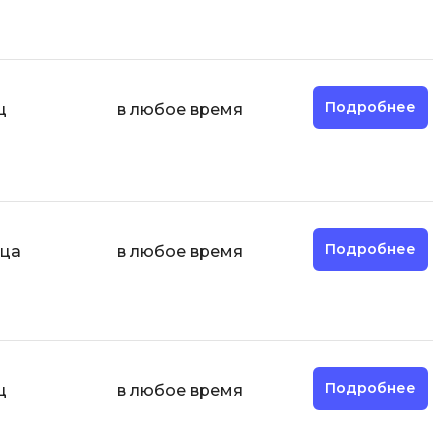
Разработка мобильных
приложений
Разработка на Kotlin
Подробнее
ц
в любое время
Разработка на языке C#
Разработка на языке C и C++
Разработка на языке Swift
Реверс инжиниринг
Подробнее
яца
в любое время
Робототехника для взрослых
Ручное тестирование
С
Сетевое администрирование
Подробнее
ц
в любое время
Сетевой инженер
отка
Создание интернет магазина