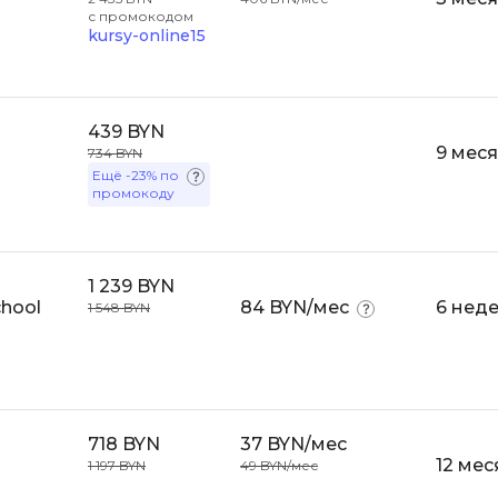
с промокодом
Bootstrap
kursy-online15
Q
Bubble
QA-тестирова
C
QGIS
439 BYN
CI/CD
9 мес
734 BYN
Qt Creator
Ещё
-23%
по
CentOS
промокоду
R
Cisco
RabbitMQ
ClickHouse
1 239 BYN
React Native
chool
84 BYN/мес
6 нед
D
1 548 BYN
Ruby
Dart
Rust
DataLens
S
Delphi
718 BYN
37 BYN/мес
SRE
DevOps
12 мес
1 197 BYN
49 BYN/мес
Scala
Docker