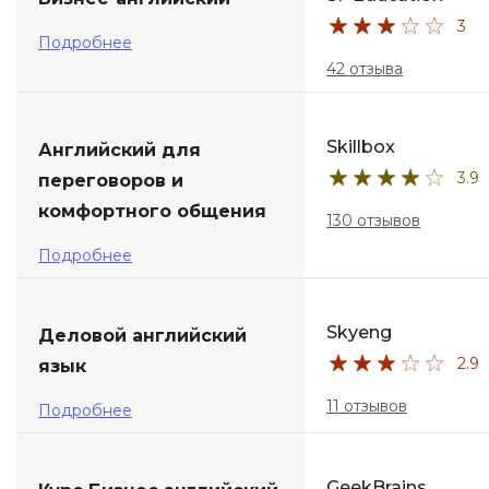
3
ДПО
Подробнее
42 отзыва
Детям
Skillbox
Английский для
3.9
переговоров и
комфортного общения
130 отзывов
Подробнее
Skyeng
Деловой английский
2.9
язык
11 отзывов
Подробнее
GeekBrains