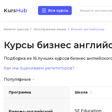
Kurs
Hub
Все курсы
Разработка
Каталог курсов
Иностранные языки
бизнес английскому
Курсы бизнес англий
Маркетинг
Дизайн
Подборка из 16 лучших курсов бизнес английско
Как мы оцениваем репетиторов?
Аналитика
Популярные
Менеджмент
Программа
Школа
Иностранные языки
Soft Skills
SF Education
Бизнес-английский