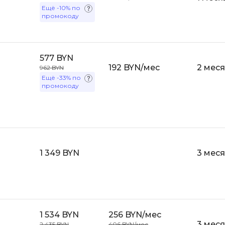
API
Ещё
-10%
по
Objective-C
промокоду
ASP.NET
OpenCart
Active Directory
OpenStack
577 BYN
Android-разработка
Oracle SQL
192 BYN/мес
2 мес
962 BYN
Android Studio
Ещё
-33%
по
промокоду
P
Ansible
PHP-разработ
Apache Airflow
Pascal
Apache Kafka
Perl
Arduino
1 349 BYN
3 мес
PostgreSQL
Asterisk
Postman
B
Powershell
Backend разработка
Prometheus
1 534 BYN
256 BYN/мес
Bash
3 мес
PyQt
2 435 BYN
406 BYN/мес