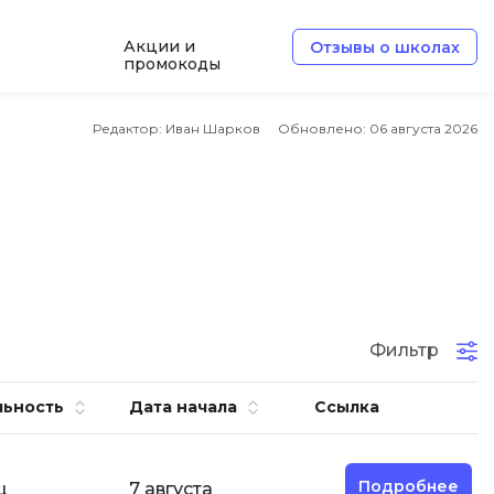
Акции и
Отзывы о школах
промокоды
Б
Редактор: Иван Шарков
Обновлено:
06 августа 2026
Базы данных
Белый хакер
Блокчейн
В
Вайб кодинг
ботка
Фильтр
Веб-разработка
Верстка на HTML и CSS
льность
Дата начала
Ссылка
Д
Дизайнер верстальщик
Подробнее
ц
7 августа