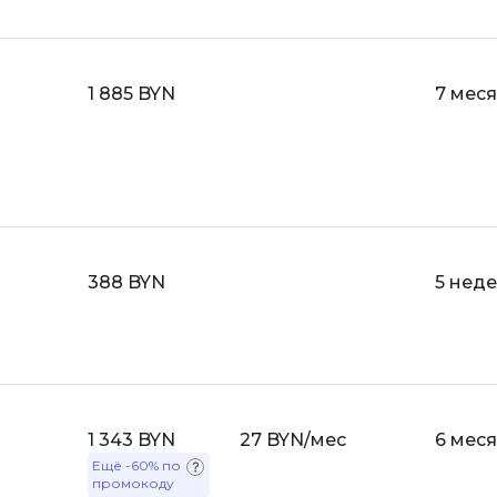
Visual Studio 
H
W
Hadoop
1 885 BYN
7 мес
Webflow
I
Webpack
IoT
Wordpress
J
X
Java-разработка
XML
388 BYN
5 нед
JavaScript-разработка
Y
Java Spring Boot
Yandex Cloud
Jenkins
Z
Jira
Zabbix
Joomla
1 343 BYN
27 BYN/мес
6 мес
Ещё
-60%
по
промокоду
i
K