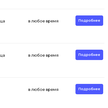
Фреймворк Node.js
а
Фреймворк ReactJS
Фреймворк Spring
Подробнее
яца
в любое время
Фреймворк Symfony
Фреймворк Vue.js
я тестирования
Х
ование
Хранилища данных
Подробнее
яца
в любое время
Я
ование Windows
Язык SQL
структуры
О
Подробнее
в любое время