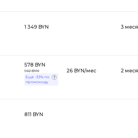
iOS разработк
Kubernetes
j
L
1 349 BYN
3 мес
jQuery
LibGDX
Linux
А
Автоматизаци
M
578 BYN
Администрир
MATLAB
26 BYN/мес
2 мес
962 BYN
PostgreSQL
MODX
Ещё
-33%
по
промокоду
Администрир
MS Access
Алгоритмы и 
MS SQL
данных
Microsoft Azure
Архитектор П
811 BYN