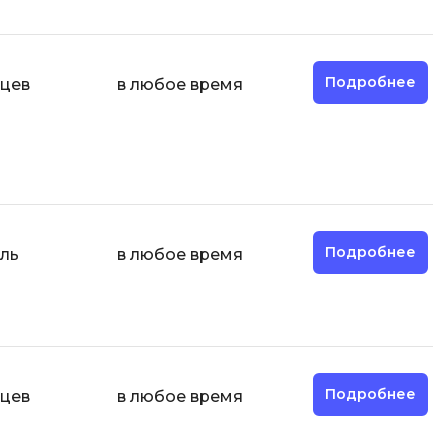
Code
Создание сайтов
Создание чат-ботов
Подробнее
яцев
в любое время
Т
Тестирование игр
У
Управление дронами
Управление разработкой и IT
Подробнее
ель
в любое время
Ф
Фреймворк Angular
Фреймворк Django
Фреймворк Flutter
Подробнее
яцев
в любое время
Фреймворк Laravel