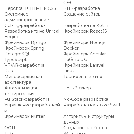
C++
Верстка на HTML и CSS
PHP-разработка
Системное
Создание сайтов
администрирование
Golang-разработка
Разработка на Kotlin
Разработка игр на Unreal
Фреймворк ReactJS
Engine
Фреймворк Django
Фреймворк Node.js
Фреймворк Spring
Docker
PostgreSQL
Фреймворк Angular
TypeScript
Работа с GIT
VR/AR-разработка
Фреймворк Laravel
Rust
Linux
Микросервисная
Тестирование игр
архитектура
Автоматизация
Белый хакер
тестирования
FullStack-разработка
No-Code разработка
Управление разработкой
Разработка на языке Swift
и IT
Фреймворк Flutter
Алгоритмы и структуры
данных
ООП
Создание чат-ботов
Tilda
Wordpress