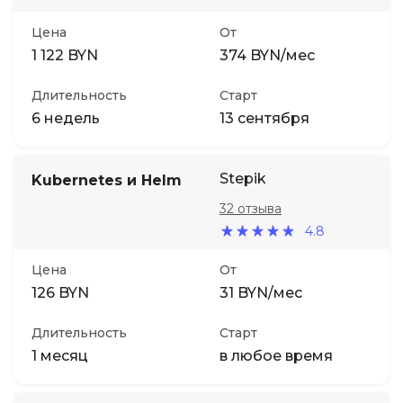
Цена
От
Иностранные языки
1 122 BYN
374 BYN/мес
Soft Skills
Длительность
Старт
6 недель
13 сентября
ДПО
Stepik
Kubernetes и Helm
Детям
32 отзыва
4.8
Акции и промокоды
Цена
От
126 BYN
31 BYN/мес
Длительность
Старт
1 месяц
в любое время