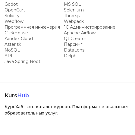
Godot
MS SQL
OpenCart
Selenium
Solidity
Three.js
Webflow
Webpack
Программная инженерия
1С Администрирование
ClickHouse
Apache Airflow
Yandex Cloud
Qt Creator
Asterisk
Парсинг
NoSQL
DataLens
API
Delphi
Java Spring Boot
Kurs
Hub
КурсХаб - это каталог курсов. Платформа не оказывает
образовательных услуг.