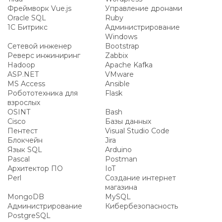
Фреймворк Vue.js
Управление дронами
Oracle SQL
Ruby
1С Битрикс
Администрирование
Windows
Сетевой инженер
Bootstrap
Реверс инжиниринг
Zabbix
Hadoop
Apache Kafka
ASP.NET
VMware
MS Access
Ansible
Робототехника для
Flask
взрослых
OSINT
Bash
Cisco
Базы данных
Пентест
Visual Studio Code
Блокчейн
Jira
Язык SQL
Arduino
Pascal
Postman
Архитектор ПО
IoT
Perl
Создание интернет
магазина
MongoDB
MySQL
Администрирование
Кибербезопасность
PostgreSQL