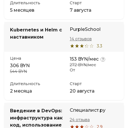
Длительность
Старт
5 месяцев
7 августа
PurpleSchool
Kubernetes и Helm с
наставником
14 отзывов
3.3
Цена
153 BYN/мес
272 BYN/мес
306 BYN
От
544 BYN
Длительность
Старт
2 месяца
20 августа
Специалист.ру
Введение в DevOps:
инфраструктура как
24 отзыва
код, использование
2.9