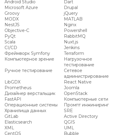
Android Studio
Dart
Microsoft Azure
Drupal
Groovy
jQuery
MODX
MATLAB
NestJS
Nginx
Objective-C
Powershell
PyQt
RabbitMQ
Scala
Nuxt.js
CI/CD
Jenkins
Фреймворк Symfony
Terraform
Компьютерное зрение
Нагрузочное
тестирование
Ручное тестирование
Сетевое
администрирование
LibGDX
React Native
Prometheus
Joomla
Дизайнер верстальщик
OpenStack
FastAPI
Компьютерные сети
Операционные системы
Промпт инжиниринг
Хранилища данных
SRE
GitLab
Active Directory
Elasticsearch
QGIS
XML
UML
CentOS
Bubble