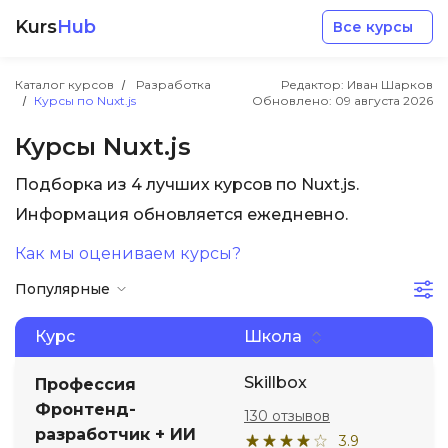
Kurs
Hub
Все курсы
Каталог курсов
Разработка
Редактор: Иван Шарков
Курсы по Nuxt.js
Обновлено:
09 августа 2026
Курсы Nuxt.js
Подборка из 4 лучших курсов по Nuxt.js.
Разработка
Информация обновляется ежедневно.
Как мы оцениваем курсы?
Маркетинг
Популярные
Дизайн
Курс
Школа
Аналитика
Skillbox
Профессия
Фронтенд-
130 отзывов
разработчик + ИИ
Менеджмент
3.9