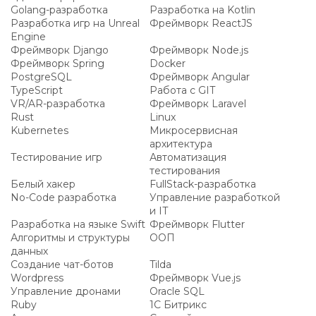
Golang-разработка
Разработка на Kotlin
Разработка игр на Unreal
Фреймворк ReactJS
Engine
Фреймворк Django
Фреймворк Node.js
Фреймворк Spring
Docker
PostgreSQL
Фреймворк Angular
TypeScript
Работа с GIT
VR/AR-разработка
Фреймворк Laravel
Rust
Linux
Kubernetes
Микросервисная
архитектура
Тестирование игр
Автоматизация
тестирования
Белый хакер
FullStack-разработка
No-Code разработка
Управление разработкой
и IT
Разработка на языке Swift
Фреймворк Flutter
Алгоритмы и структуры
ООП
данных
Создание чат-ботов
Tilda
Wordpress
Фреймворк Vue.js
Управление дронами
Oracle SQL
Ruby
1С Битрикс