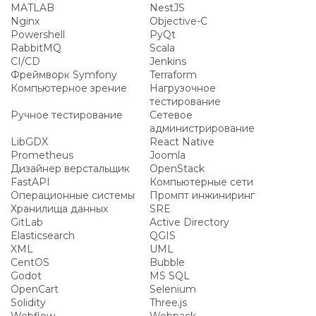
MATLAB
NestJS
Nginx
Objective-C
Powershell
PyQt
RabbitMQ
Scala
CI/CD
Jenkins
Фреймворк Symfony
Terraform
Компьютерное зрение
Нагрузочное
тестирование
Ручное тестирование
Сетевое
администрирование
LibGDX
React Native
Prometheus
Joomla
Дизайнер верстальщик
OpenStack
FastAPI
Компьютерные сети
Операционные системы
Промпт инжиниринг
Хранилища данных
SRE
GitLab
Active Directory
Elasticsearch
QGIS
XML
UML
CentOS
Bubble
Godot
MS SQL
OpenCart
Selenium
Solidity
Three.js