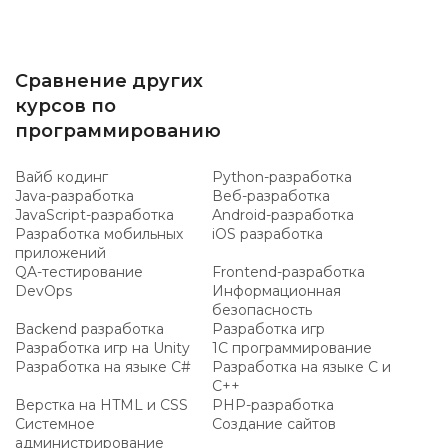
Сравнение других
курсов по
программированию
Вайб кодинг
Python-разработка
Java-разработка
Веб-разработка
JavaScript-разработка
Android-разработка
Разработка мобильных
iOS разработка
приложений
QA-тестирование
Frontend-разработка
DevOps
Информационная
безопасность
Backend разработка
Разработка игр
Разработка игр на Unity
1C программирование
Разработка на языке C#
Разработка на языке C и
C++
Верстка на HTML и CSS
PHP-разработка
Системное
Создание сайтов
администрирование