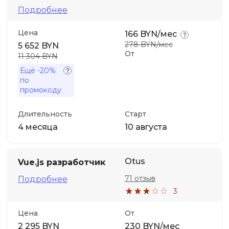
Подробнее
Иностранные языки
Цена
166 BYN/мес
278 BYN/мес
5 652 BYN
Soft Skills
От
11 304 BYN
Ещё
-20%
по
ДПО
промокоду
Детям
Длительность
Старт
4 месяца
10 августа
Акции и промокоды
Otus
Vue.js разработчик
71 отзыв
Подробнее
3
Цена
От
2 295 BYN
230 BYN/мес