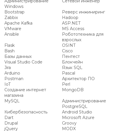
Администрирование
Сетевой инженер
Windows
Bootstrap
Реверс инжиниринг
Zabbix
Hadoop
Apache Kafka
ASP.NET
VMware
MS Access
Ansible
Робототехника для
взрослых
Flask
OSINT
Bash
Cisco
Базы данных
Пентест
Visual Studio Code
Блокчейн
Jira
Язык SQL
Arduino
Pascal
Postman
Архитектор ПО
IoT
Perl
Создание интернет
MongoDB
магазина
MySQL
Администрирование
PostgreSQL
Кибербезопасность
Android Studio
Dart
Microsoft Azure
Drupal
Groovy
jQuery
MODX