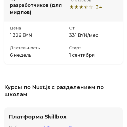
10 отзывов
разработчиков (для
3.4
мидлов)
Цена
От
1 326 BYN
331 BYN/мес
Длительность
Старт
6 недель
1 сентября
Курсы по Nuxt.js с разделением по
школам
Платформа Skillbox