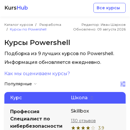
Kurs
Hub
Все курсы
Каталог курсов
Разработка
Редактор: Иван Шарков
Курсы по Powershell
Обновлено:
09 августа 2026
Курсы Powershell
Подборка из 9 лучших курсов по Powershell.
Разработка
Информация обновляется ежедневно.
Как мы оцениваем курсы?
Маркетинг
Популярные
Дизайн
Курс
Школа
Аналитика
Skillbox
Профессия
Специалист по
130 отзывов
кибербезопас­но­сти
Менеджмент
3.9