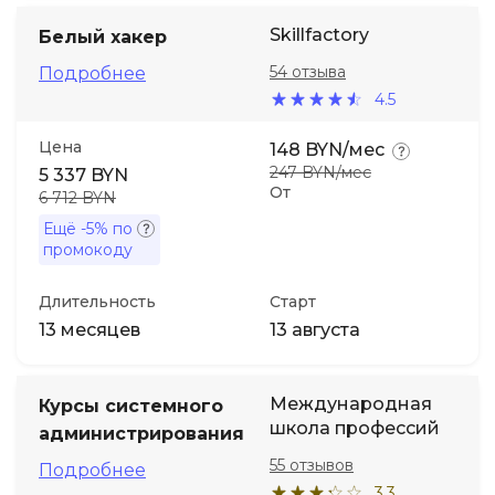
Skillfactory
Белый хакер
54 отзыва
Подробнее
4.5
Цена
148 BYN/мес
247 BYN/мес
5 337 BYN
От
6 712 BYN
Ещё
-5%
по
промокоду
Длительность
Старт
13 месяцев
13 августа
Международная
Курсы системного
школа профессий
администрирования
55 отзывов
Подробнее
3.3