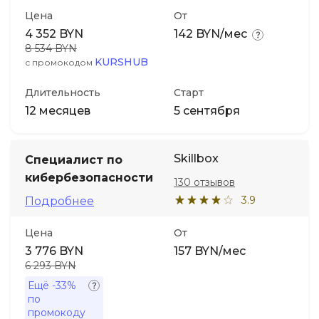
Цена
От
4 352 BYN
142 BYN/мес
8 534 BYN
KURSHUB
с промокодом
Длительность
Старт
12 месяцев
5 сентября
Skillbox
Специалист по
кибербезопас­ности
130 отзывов
3.9
Подробнее
Цена
От
3 776 BYN
157 BYN/мес
6 293 BYN
Ещё
-33%
по
промокоду