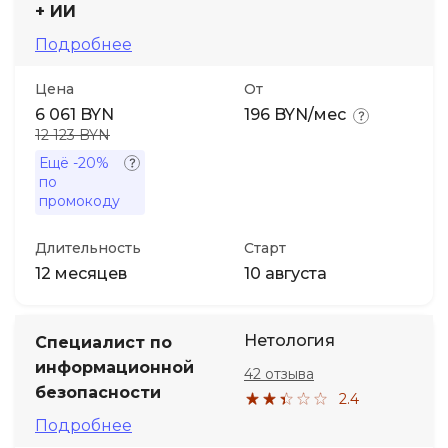
+ ИИ
Подробнее
Иностранные языки
Цена
От
Soft Skills
6 061 BYN
196 BYN/мес
12 123 BYN
ДПО
Ещё
-20%
по
промокоду
Детям
Длительность
Старт
Акции и промокоды
12 месяцев
10 августа
Нетология
Специалист по
информационной
42 отзыва
безопасности
2.4
Подробнее