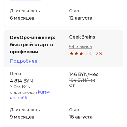
Длительность
Старт
6 месяцев
12 августа
GeekBrains
DevOps-инженер:
быстрый старт в
68 отзывов
профессии
2.8
Подробнее
Цена
146 BYN/мес
184 BYN/мес
4 814 BYN
От
7 053 BYN
kursy-
с промокодом
online15
Длительность
Старт
9 месяцев
18 августа