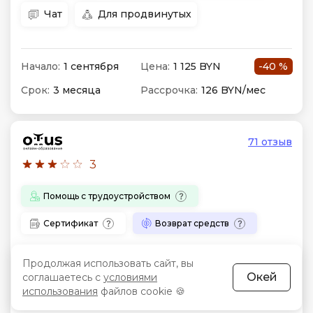
Чат
Для продвинутых
Начало:
1 сентября
Цена:
1 125 BYN
-40 %
Срок:
3 месяца
Рассрочка:
126 BYN/мес
71 отзыв
3
Помощь с трудоустройством
Сертификат
Возврат средств
Профессиональная разработка в
Продолжая использовать сайт, вы
1С:EDT + Git
Окей
соглашаетесь с
условиями
использования
файлов cookie 🍪
Формат:
Лекции онлайн, видеоуроки в записи.