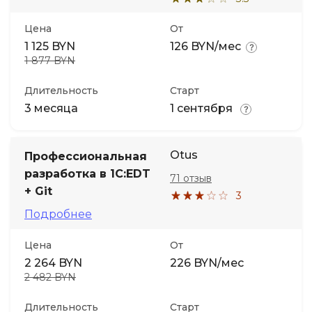
Цена
От
1 125 BYN
126 BYN/мес
1 877 BYN
Длительность
Старт
3 месяца
1 сентября
Otus
Профессиональная
разработка в 1С:EDT
71 отзыв
+ Git
3
Подробнее
Цена
От
2 264 BYN
226 BYN/мес
2 482 BYN
Длительность
Старт