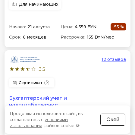
Для начинающих
Начало:
21 августа
Цена:
4 559 BYN
-55 %
Срок:
6 месяцев
Рассрочка:
155 BYN/мес
12 отзывов
3.5
Сертификат
Бухгалтерский учет и
налогообложение
Продолжая использовать сайт, вы
Формат:
Видеоуроки в записи, онлайн-уроки,
Окей
соглашаетесь с
условиями
тестирование, дополнительные материалы,
использования
файлов cookie 🍪
мобильное приложение