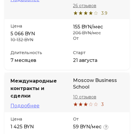
26 отзывов
3.9
Цена
155 BYN/мес
206 BYN/мес
5 066 BYN
От
10 132 BYN
Длительность
Старт
7 месяцев
21 августа
Moscow Business
Международные
School
контракты и
сделки
10 отзывов
3
Подробнее
Цена
От
1 425 BYN
59 BYN/мес