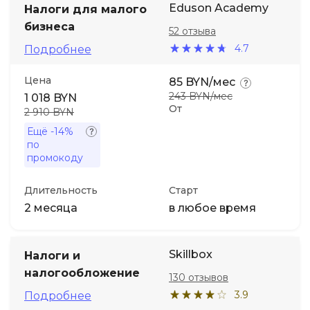
Eduson Academy
Налоги для малого
бизнеса
52 отзыва
Иностранные языки
4.7
Подробнее
Soft Skills
Цена
85 BYN/мес
243 BYN/мес
1 018 BYN
От
ДПО
2 910 BYN
Ещё
-14%
по
Детям
промокоду
Акции и промокоды
Длительность
Старт
2 месяца
в любое время
Skillbox
Налоги и
налогообложение
130 отзывов
3.9
Подробнее