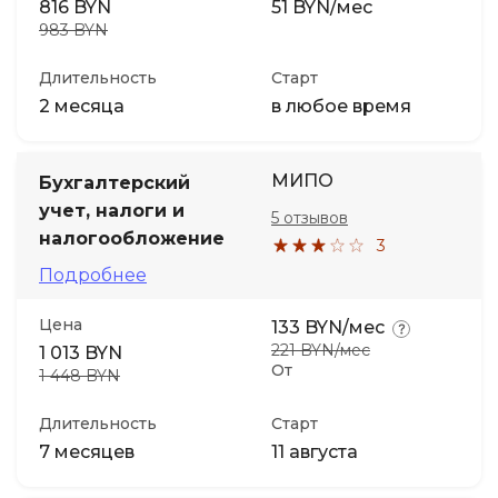
816 BYN
51 BYN/мес
983 BYN
Длительность
Старт
2 месяца
в любое время
МИПО
Бухгалтерский
учет, налоги и
5 отзывов
налогообложение
3
Подробнее
Цена
133 BYN/мес
221 BYN/мес
1 013 BYN
От
1 448 BYN
Длительность
Старт
7 месяцев
11 августа