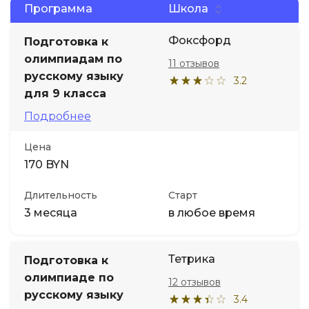
Программа
Школа
Иностранные языки
Фоксфорд
Подготовка к
олимпиадам по
11 отзывов
Soft Skills
русскому языку
3.2
для 9 класса
ДПО
Подробнее
Цена
Детям
170 BYN
Акции и промокоды
Длительность
Старт
3 месяца
в любое время
Тетрика
Подготовка к
олимпиаде по
12 отзывов
русскому языку
3.4