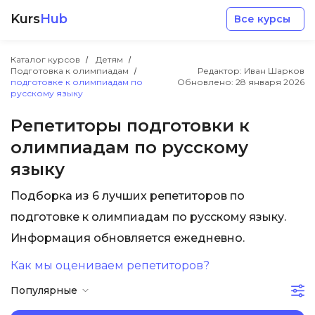
Kurs
Hub
Все курсы
Каталог курсов
Детям
Подготовка к олимпиадам
Редактор: Иван Шарков
подготовке к олимпиадам по
Обновлено:
28 января 2026
русскому языку
Репетиторы подготовки к
олимпиадам по русскому
Разработка
языку
Маркетинг
Подборка из 6 лучших репетиторов по
подготовке к олимпиадам по русскому языку.
Дизайн
Информация обновляется ежедневно.
Как мы оцениваем репетиторов?
Аналитика
Популярные
Менеджмент