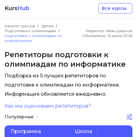
Kurs
Hub
Все курсы
Каталог курсов
Детям
Подготовка к олимпиадам
Редактор: Иван Шарков
подготовке к олимпиадам по
Обновлено:
15 июня 2026
информатике
Репетиторы подготовки к
олимпиадам по информатике
Разработка
Подборка из 5 лучших репетиторов по
Маркетинг
подготовке к олимпиадам по информатике.
Информация обновляется ежедневно.
Дизайн
Как мы оцениваем репетиторов?
Популярные
Аналитика
Программа
Школа
Менеджмент