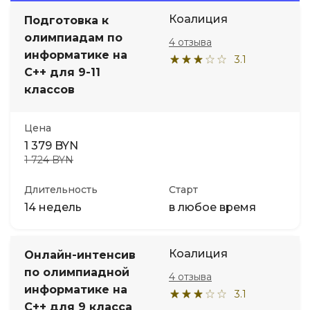
Коалиция
Подготовка к
Иностранные языки
олимпиадам по
4 отзыва
информатике на
3.1
Soft Skills
С++ для 9-11
классов
ДПО
Цена
1 379 BYN
Детям
1 724 BYN
Акции и промокоды
Длительность
Старт
14 недель
в любое время
Коалиция
Онлайн-интенсив
по олимпиадной
4 отзыва
информатике на
3.1
С++ для 9 класса