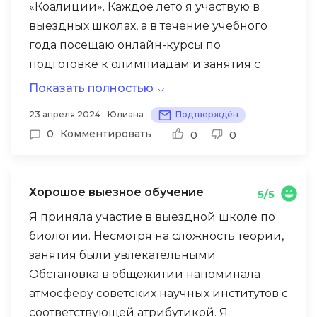
«Коалиции». Каждое лето я участвую в
выездных школах, а в течение учебного
года посещаю онлайн-курсы по
подготовке к олимпиадам и занятия с
носителем языка. Здесь я нашел лучших
Показать полностью
преподавателей, которые не только
Также хочу поблагодарить «Коалицию» за
23 апреля 2024
Юлиана
Подтверждён
профессионалы в своей области, но и
то, что я нашел здесь лучших
0
Комментировать
0
0
замечательные люди. За время обучения
преподавателей и новых друзей, с
они стали мне очень близкими, знают
которыми я общаюсь уже несколько лет.
меня по имени, радуются встрече на
Мы заранее планируем встречи на
Хорошое выезное обучение
5/5
выездных школах. Мои успехи —
выездных школах и всегда с нетерпением
призовые места на олимпиадах прошлого
Я приняла участие в выездной школе по
ждем этого момента. Это действительно
года (например, на КФУ и Формуле
биологии. Несмотря на сложность теории,
здорово!
единства), а также выход в региональный
занятия были увлекательными.
этап Всероссийской олимпиады
Обстановка в общежитии напоминала
школьников в этом году. Хочу выразить
атмосферу советских научных институтов с
огромную благодарность Марине
соответствующей атрибутикой. Я