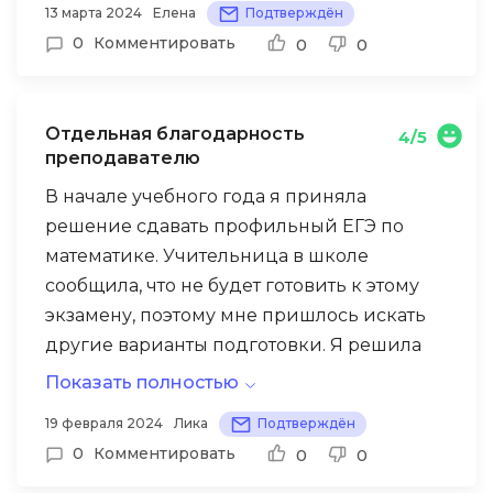
появились вши после смены.
13 марта 2024
Елена
Подтверждён
Несмотря на некоторые неудобства, смена
учителям. Рекомендую «Коалицию» как
0
Комментировать
0
0
прошла интересно и познавательно.
олимпиадникам, так и тем, кто готовится к
Однако мне жаль студентов, которые
сдаче ЕГЭ.
приезжают сюда на практику, и я надеюсь,
Отдельная благодарность
4/5
что условия для них улучшатся.
преподавателю
В начале учебного года я приняла
решение сдавать профильный ЕГЭ по
математике. Учительница в школе
сообщила, что не будет готовить к этому
экзамену, поэтому мне пришлось искать
другие варианты подготовки. Я решила
записаться на онлайн-курсы в школу
Показать полностью
«Коалиция» и осталась довольна
19 февраля 2024
Лика
Подтверждён
занятиями. Отдельная благодарность
0
Комментировать
0
0
моему преподавателю, Мельникову А. В.,