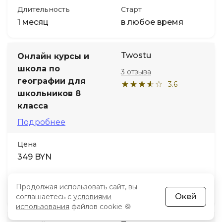
Длительность
Старт
1 месяц
в любое время
Twostu
Онлайн курсы и
школа по
3 отзыва
географии для
3.6
школьников 8
класса
Подробнее
Цена
349 BYN
Длительность
Старт
Продолжая использовать сайт, вы
1 месяц
в любое время
Окей
соглашаетесь с
условиями
использования
файлов cookie 🍪