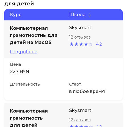
для детей
Иностранные языки
Курс
Школа
Skysmart
Компьютерная
Soft Skills
грамотностиь для
12 отзывов
детей на MacOS
4.2
ДПО
Подробнее
Детям
Цена
227 BYN
Акции и промокоды
Длительность
Старт
в любое время
Skysmart
Компьютерная
грамотность
12 отзывов
для детей
4.2