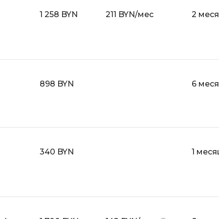
Bootstrap
1 258 BYN
211 BYN/мес
2 мес
Q
Bubble
QA-тестирова
C
QGIS
CI/CD
Qt Creator
CentOS
898 BYN
6 мес
R
Cisco
RabbitMQ
ClickHouse
React Native
D
Ruby
340 BYN
1 меся
Dart
Rust
DataLens
S
Delphi
SRE
DevOps
Scala
Docker