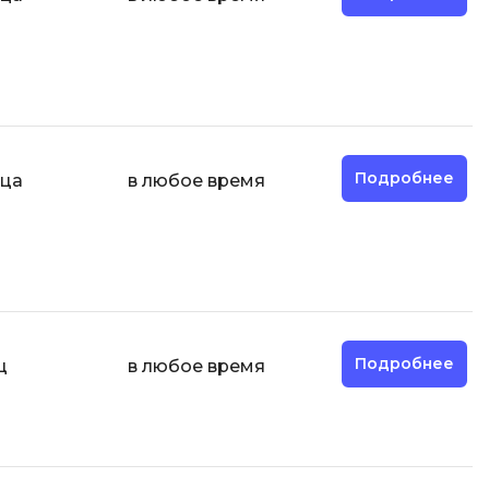
И
Информационная
безопасность
К
Подробнее
яца
в любое время
Кибербезопасность
Компьютерное зрение
ка
Компьютерные сети
М
Микросервисная архитектура
Подробнее
ц
в любое время
Н
Нагрузочное тестирование
О