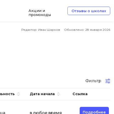
Акции и
Отзывы о школах
промокоды
Б
Редактор: Иван Шарков
Обновлено:
28 января 2026
Базы данных
Белый хакер
Блокчейн
В
Вайб кодинг
ботка
Фильтр
Веб-разработка
Верстка на HTML и CSS
льность
Дата начала
Ссылка
Д
Дизайнер верстальщик
Подробнее
яца
в любое время