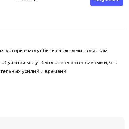
Фреймворк Node.js
а
Фреймворк ReactJS
Фреймворк Spring
Фреймворк Symfony
Фреймворк Vue.js
ах, которые могут быть сложными новичкам
я тестирования
Х
ование
обучения могут быть очень интенсивными, что
Хранилища данных
ительных усилий и времени
Я
ование Windows
Язык SQL
структуры
О