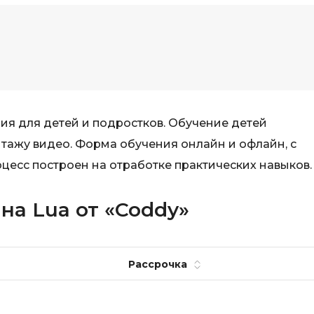
Visual Studio 
H
W
Hadoop
Webflow
I
Webpack
IoT
Wordpress
 для детей и подростков. Обучение детей
J
X
ажу видео. Форма обучения онлайн и офлайн, с
Java-разработка
есс построен на отработке практических навыков.
XML
JavaScript-разработка
Y
на Lua от «Coddy»
Java Spring Boot
Yandex Cloud
Jenkins
Z
Jira
Рассрочка
Zabbix
Joomla
i
K