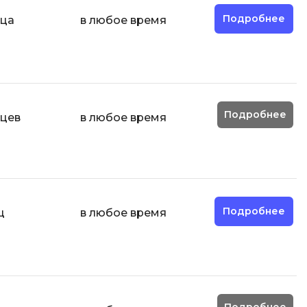
ООП
Подробнее
яца
в любое время
Операционные системы
ние
П
Парсинг
Подробнее
яцев
в любое время
Пентест
Программная инженерия
Промпт инжиниринг
Р
Подробнее
ц
в любое время
Работа с GIT
Разработка игр
Разработка игр на Unity
Разработка игр на Unreal
Engine