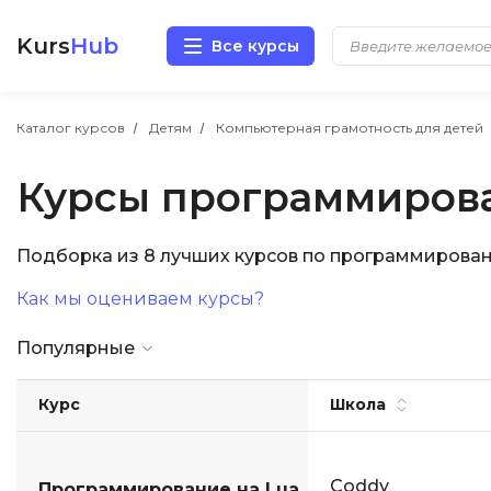
Kurs
Hub
Все курсы
Разработка
Каталог курсов
Детям
Компьютерная грамотность для детей
Курсы программирова
Маркетинг
Дизайн
Подборка из 8 лучших курсов по программирова
Как мы оцениваем курсы?
Аналитика
Популярные
Менеджмент
Курс
Школа
Иностранные языки
Soft Skills
Coddy
Программирование на Lua