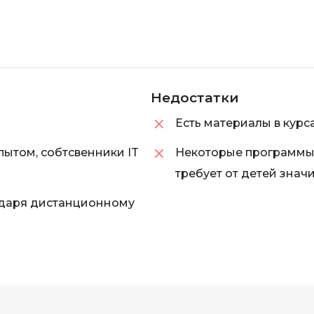
iOS разработк
Kubernetes
j
L
jQuery
LibGDX
Linux
Недостатки
А
Есть материалы в курс
Автоматизаци
M
Администрир
MATLAB
пытом, собтсвенники IT
Некоторые программы 
PostgreSQL
требует от детей знач
MODX
Администрир
MS Access
одаря дистанционному
Алгоритмы и 
MS SQL
данных
Microsoft Azure
Архитектор П