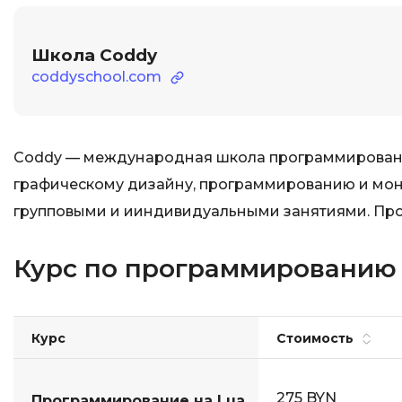
Школа Coddy
coddyschool.com
Coddy — международная школа программирования
графическому дизайну, программированию и монт
групповыми и ииндивидуальными занятиями. Проц
Курс по программированию 
Курс
Стоимость
275 BYN
Программирование на Lua