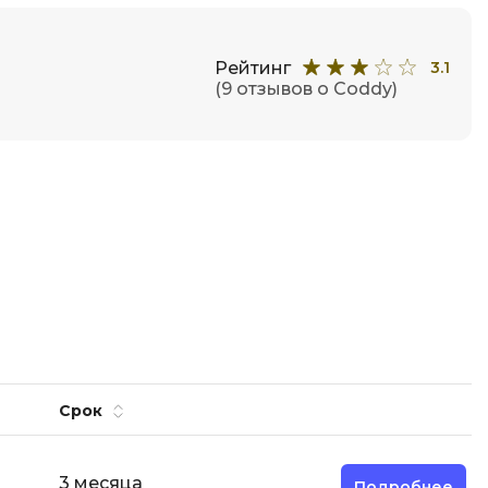
Code
Создание сайтов
Создание чат-ботов
Рейтинг
3.1
(9 отзывов о Coddy)
Т
Тестирование игр
У
Управление дронами
Управление разработкой и IT
Ф
Фреймворк Angular
Фреймворк Django
Срок
Фреймворк Flutter
Фреймворк Laravel
3 месяца
Подробнее