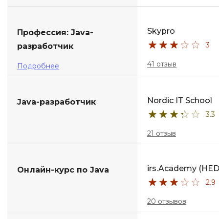
Skypro
Профессия: Java-
3
разработчик
41 отзыв
Подробнее
Nordic IT School
Java-разработчик
3.3
21 отзыв
irs.Academy (HE
Онлайн-курс по Java
2.9
20 отзывов