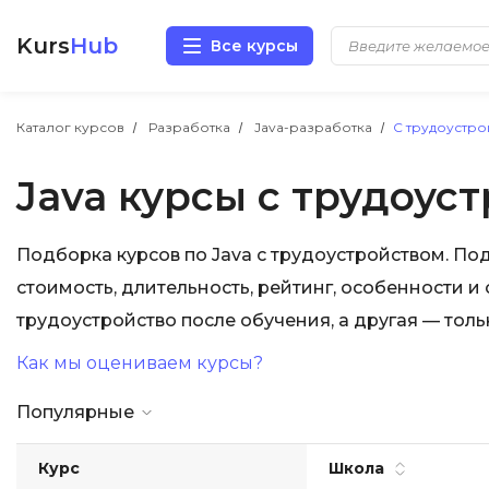
Kurs
Hub
Все курсы
Разработка
Каталог курсов
Разработка
Java-разработка
С трудоустро
Java курсы с трудоус
Маркетинг
Дизайн
Подборка курсов по Java с трудоустройством. Под
стоимость, длительность, рейтинг, особенности и
Аналитика
трудоустройство после обучения, а другая — тол
Менеджмент
Как мы оцениваем курсы?
Иностранные языки
Популярные
Soft Skills
Курс
Школа