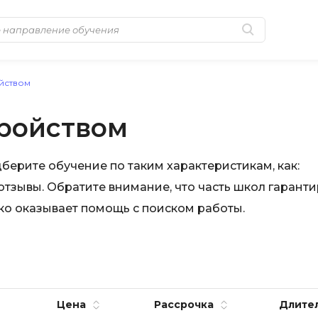
Популярные
MongoDB
йством
Golang-разработка
MySQL
тройством
Python-разработка
N
Системное
NestJS
берите обучение по таким характеристикам, как:
администрирование
 отзывы. Обратите внимание, что часть школ гарант
Nginx
0 ... 9
ько оказывает помощь с поиском работы.
No-Code разра
1C программирование
NoSQL
1С Администрирование
Nuxt.js
1С Битрикс
O
Цена
Рассрочка
Длите
A
OSINT