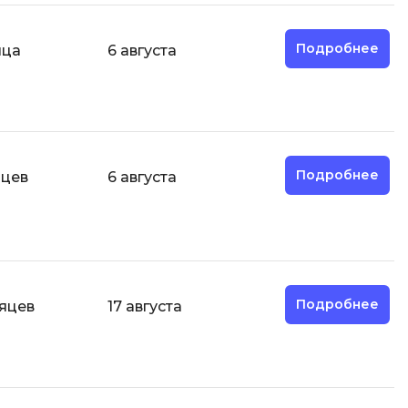
И
Подробнее
яца
6 августа
Информационная
безопасность
К
Кибербезопасность
Подробнее
яцев
6 августа
Компьютерное зрение
ка
Компьютерные сети
М
Микросервисная архитектура
Подробнее
сяцев
17 августа
Н
Нагрузочное тестирование
О