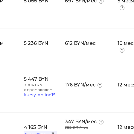
ум
5 066 BYN
697 BYN/мес
5 мес
Selenium
Drupal
Solidity
E
T
Elasticsearch
Terraform
ум
5 236 BYN
612 BYN/мес
10 ме
F
Three.js
FastAPI
Tilda
Flask
TypeScript
Frontend-разработка
5 447 BYN
U
176 BYN/мес
12 ме
9 904 BYN
FullStack-разработка
с промокодом
UML
kursy-online15
G
V
GitLab
VMware
Godot
347 BYN/мес
4 165 BYN
12 ме
382 BYN/мес
VR/AR-разраб
Groovy