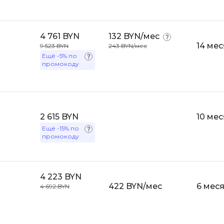
iOS разработк
Kubernetes
j
L
4 761 BYN
132 BYN/мес
14 ме
9 523 BYN
243 BYN/мес
jQuery
LibGDX
Ещё
-5%
по
промокоду
Linux
А
Автоматизаци
M
Администрир
MATLAB
2 615 BYN
10 ме
PostgreSQL
MODX
Ещё
-15%
по
Администрир
промокоду
MS Access
Алгоритмы и 
MS SQL
данных
Microsoft Azure
4 223 BYN
Архитектор П
422 BYN/мес
6 мес
4 692 BYN