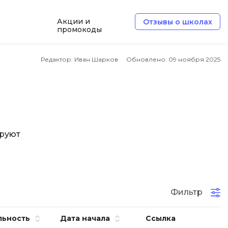
Акции и
Отзывы о школах
промокоды
Б
Редактор: Иван Шарков
Обновлено:
09 ноября 2025
Базы данных
Белый хакер
Блокчейн
В
ируют
Вайб кодинг
ботка
Веб-разработка
Верстка на HTML и CSS
Фильтр
Д
льность
Дата начала
Ссылка
Дизайнер верстальщик