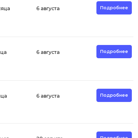
ООП
Подробнее
сяца
6 августа
Операционные системы
ние
П
Парсинг
Подробнее
яца
6 августа
Пентест
Программная инженерия
Промпт инжиниринг
Р
Подробнее
яца
6 августа
Работа с GIT
Разработка игр
Разработка игр на Unity
Разработка игр на Unreal
Engine