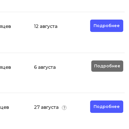
Фреймворк Node.js
а
Фреймворк ReactJS
Фреймворк Spring
Подробнее
сяцев
12 августа
Фреймворк Symfony
Фреймворк Vue.js
я тестирования
Х
ование
Хранилища данных
Подробнее
сяцев
6 августа
Я
ование Windows
Язык SQL
структуры
О
Подробнее
яцев
27 августа