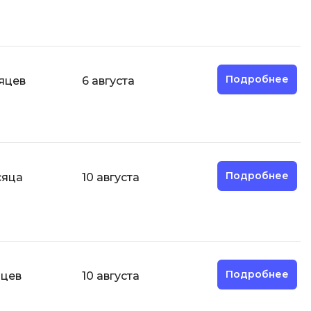
Code
Создание сайтов
Создание чат-ботов
Т
Подробнее
сяцев
6 августа
Тестирование игр
У
Управление дронами
Управление разработкой и IT
Подробнее
сяца
10 августа
Ф
Фреймворк Angular
Фреймворк Django
Фреймворк Flutter
Подробнее
яцев
10 августа
Фреймворк Laravel