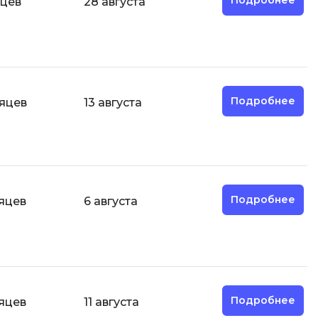
Подробнее
яцев
28 августа
Разработка мобильных
приложений
Разработка на Kotlin
Разработка на языке C#
Подробнее
сяцев
13 августа
Разработка на языке C и C++
Разработка на языке Swift
Реверс инжиниринг
Робототехника для взрослых
Подробнее
сяцев
6 августа
Ручное тестирование
С
Сетевое администрирование
Сетевой инженер
Подробнее
сяцев
11 августа
отка
Создание интернет магазина