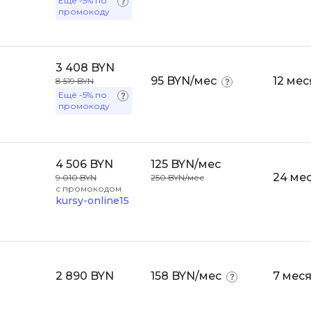
Ещё
-5%
по
Visual Studio 
промокоду
H
W
Hadoop
Webflow
3 408 BYN
I
95 BYN/мес
12 ме
8 519 BYN
Webpack
Ещё
-5%
по
IoT
промокоду
Wordpress
J
X
Java-разработка
4 506 BYN
125 BYN/мес
XML
24 ме
9 010 BYN
250 BYN/мес
JavaScript-разработка
с промокодом
Y
kursy-online15
Java Spring Boot
Yandex Cloud
Jenkins
Z
Jira
Zabbix
Joomla
2 890 BYN
158 BYN/мес
7 мес
i
K