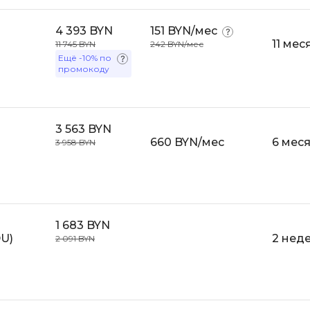
4 393 BYN
151 BYN/мес
11 мес
11 745 BYN
242 BYN/мес
Ещё
-10%
по
промокоду
3 563 BYN
660 BYN/мес
6 мес
3 958 BYN
1 683 BYN
DU)
2 нед
2 091 BYN