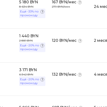
5 180 BYN
167 BYN/мес
Bootstrap
24 ме
8 634 BYN
279 BYN/мес
Q
Ещё
-33%
по
Bubble
промокоду
QA-тестирова
C
QGIS
CI/CD
Qt Creator
1 440 BYN
CentOS
120 BYN/мес
2 мес
2 881 BYN
R
Ещё
-20%
по
Cisco
промокоду
RabbitMQ
ClickHouse
React Native
D
Ruby
3 171 BYN
132 BYN/мес
4 мес
Dart
6 342 BYN
Rust
Ещё
-20%
по
DataLens
промокоду
S
Delphi
SRE
DevOps
Scala
Docker