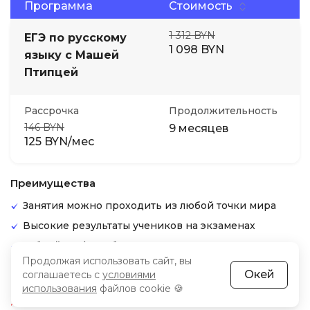
Программа
Стоимость
1 312 BYN
ЕГЭ по русскому
1 098 BYN
языку с Машей
Птипцей
Рассрочка
Продолжительность
146 BYN
9 месяцев
125 BYN/мес
Преимущества
Занятия можно проходить из любой точки мира
Высокие результаты учеников на экзаменах
Гибкий график обучения, доступ к материалам в
любое время
Продолжая использовать сайт, вы
Окей
соглашаетесь с
условиями
Недостатки
использования
файлов cookie 🍪
Обучение в школе требует от учеников