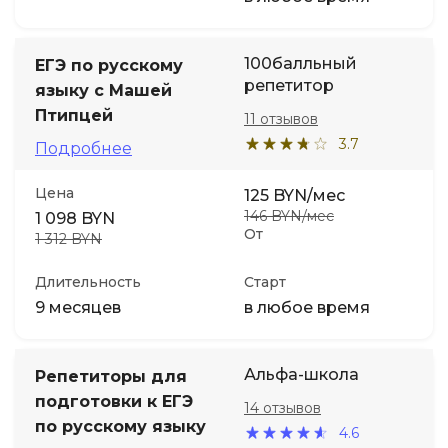
100балльный
ЕГЭ по русскому
репетитор
языку с Машей
Птипцей
11 отзывов
3.7
Подробнее
Цена
125 BYN/мес
146 BYN/мес
1 098 BYN
От
1 312 BYN
Длительность
Старт
9 месяцев
в любое время
Альфа-школа
Репетиторы для
подготовки к ЕГЭ
14 отзывов
по русскому языку
4.6