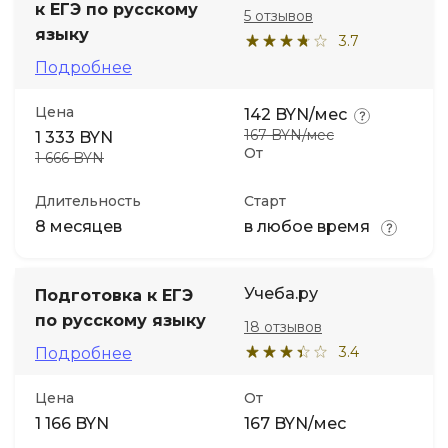
к ЕГЭ по русскому
5 отзывов
языку
3.7
Подробнее
Цена
142 BYN/мес
167 BYN/мес
1 333 BYN
От
1 666 BYN
Длительность
Старт
8 месяцев
в любое время
Учеба.ру
Подготовка к ЕГЭ
по русскому языку
18 отзывов
3.4
Подробнее
Цена
От
1 166 BYN
167 BYN/мес