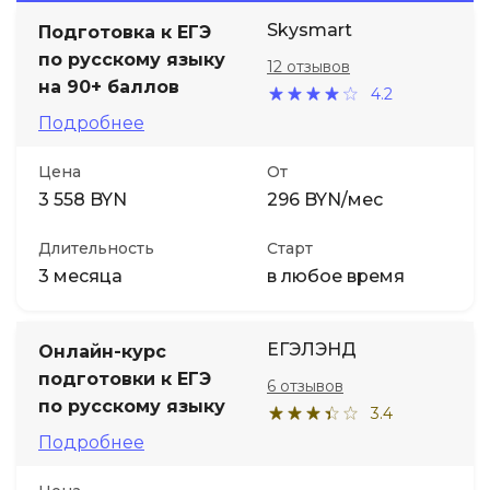
Skysmart
Подготовка к ЕГЭ
Иностранные языки
по русскому языку
12 отзывов
на 90+ баллов
4.2
Soft Skills
Подробнее
Цена
От
ДПО
3 558 BYN
296 BYN/мес
Детям
Длительность
Старт
3 месяца
в любое время
Акции и промокоды
ЕГЭЛЭНД
Онлайн-курс
подготовки к ЕГЭ
6 отзывов
по русскому языку
3.4
Подробнее