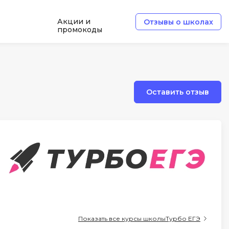
Акции и
Отзывы о школах
промокоды
Б
Базы данных
Оставить отзыв
Белый хакер
Блокчейн
В
Вайб кодинг
ботка
Веб-разработка
Верстка на HTML и CSS
Д
Показать все курсы школы
Турбо ЕГЭ
Дизайнер верстальщик