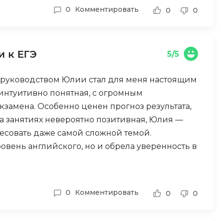
о готов к самостоятельной работе и не боится
Фреймворк Node.js
0
Комментировать
0
0
а
очетами. Школа предоставляет хороший
Фреймворк ReactJS
я высоких результатов потребуется
Фреймворк Spring
 к ЕГЭ
5/5
Фреймворк Symfony
Фреймворк Vue.js
од руководством Юлии стал для меня настоящим
я тестирования
интуитивно понятная, с огромным
Х
ование
кзамена. Особенно ценен прогноз результата,
Хранилища данных
а занятиях невероятно позитивная, Юлия —
Я
есовать даже самой сложной темой.
ование Windows
ровень английского, но и обрела уверенность в
Язык SQL
структуры
О
0
Комментировать
0
0