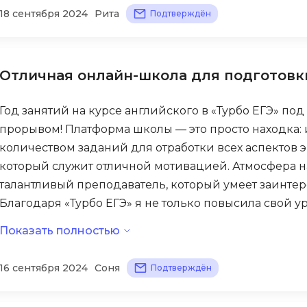
В целом, «Турбо ЕГЭ» — неплохой вариант для тех, кт
18 сентября 2024
Рита
Подтверждён
iOS разработк
Kubernetes
сталкиваться с некоторыми организационными нед
фундамент для подготовки к ЕГЭ, но для достижени
j
L
дополнительная самостоятельная подготовка.
jQuery
LibGDX
Отличная онлайн-школа для подготовки
Linux
А
Год занятий на курсе английского в «Турбо ЕГЭ» п
Автоматизаци
M
прорывом! Платформа школы — это просто находка: 
Администрир
MATLAB
количеством заданий для отработки всех аспектов э
PostgreSQL
который служит отличной мотивацией. Атмосфера н
MODX
талантливый преподаватель, который умеет заинтер
Администрир
MS Access
Благодаря «Турбо ЕГЭ» я не только повысила свой у
Алгоритмы и 
MS SQL
своих силах перед экзаменом.
данных
Показать полностью
Microsoft Azure
Архитектор П
16 сентября 2024
Соня
Подтверждён