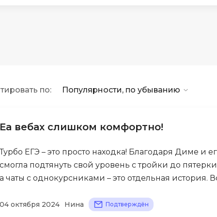
API
Objective-C
ASP.NET
OpenCart
Active Directory
OpenStack
Android-разработка
Oracle SQL
Android Studio
P
тировать по:
Популярности, по убыванию
Ansible
PHP-разработ
Apache Airflow
Pascal
Apache Kafka
Еа вебах слишком комфортно!
Perl
Arduino
PostgreSQL
Турбо ЕГЭ – это просто находка! Благодаря Диме и 
Asterisk
смогла подтянуть свой уровень с тройки до пятерк
Postman
B
а чаты с однокурсниками – это отдельная история.
Powershell
Backend разработка
Prometheus
04 октября 2024
Нина
Подтверждён
Bash
PyQt