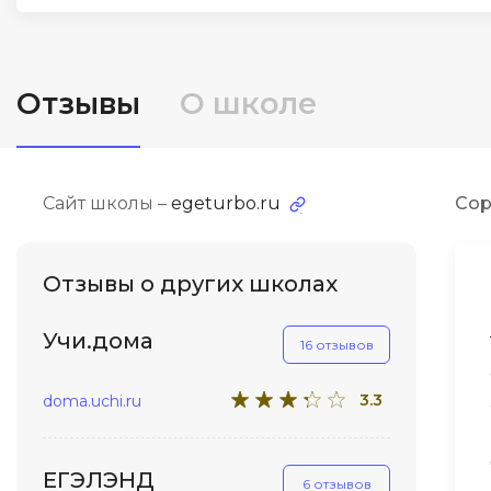
ДПО
Детям
Отзывы
О школе
Сайт школы –
egeturbo.ru
Сор
Отзывы о других школах
Учи.дома
16 отзывов
3.3
doma.uchi.ru
ЕГЭЛЭНД
6 отзывов