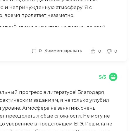
ую и непринужденную атмосферу. Я с
Разработка мобильных
приложений
 время пролетает незаметно.
Разработка на Kotlin
ороткий срок я значительно повысила свой
Разработка на языке C#
 начале занятий я едва набирала 8 баллов, то
ессионализму Дмитрия и качественной
Разработка на языке C и C++
0
Комментировать
0
0
Разработка на языке Swift
Реверс инжиниринг
Робототехника для взрослых
5/5
Ручное тестирование
ельный прогресс в литературе! Благодаря
С
актическим заданиям, я не только углубил
Сетевое администрирование
 уровне. Атмосфера на занятиях очень
т преодолеть любые сложности. Не могу не
Сетевой инженер
аздо увереннее в предстоящем ЕГЭ. Решила не
отка
Создание интернет магазина