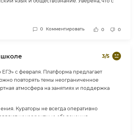
ский язык и обществознание. Уверена, что с
Code
Создание сайтов
Создание чат-ботов
0
Комментировать
Т
0
0
Тестирование игр
У
 школе
3/5
Управление дронами
 ЕГЭ» с февраля. Платформа предлагает
Управление разработкой и IT
можно повторять темы неограниченное
Ф
ортная атмосфера на занятиях и поддержка
Фреймворк Angular
Фреймворк Django
ения. Кураторы не всегда оперативно
ставляют некорректные объяснения.
Фреймворк Flutter
ывают недоумение.
Фреймворк Laravel