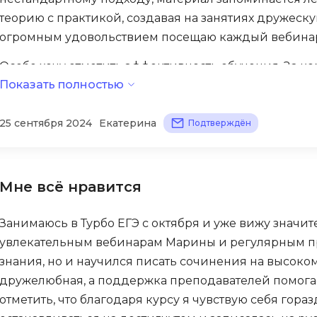
Selenium
теорию с практикой, создавая на занятиях дружеск
Drupal
огромным удовольствием посещаю каждый вебинар,
Solidity
E
Особо хочу отметить эффективность обучения. За к
T
Elasticsearch
Показать полностью
уровень знаний и уверенность в своих силах. Если в
Terraform
сейчас стабильно получаю 17. Все благодаря проф
F
Three.js
25 сентября 2024
Екатерина
программе обучения.
Подтверждён
FastAPI
Tilda
Flask
TypeScript
Frontend-разработка
Мне всё нравится
U
FullStack-разработка
Занимаюсь в Турбо ЕГЭ с октября и уже вижу значит
UML
G
увлекательным вебинарам Марины и регулярным пр
V
знания, но и научился писать сочинения на высоком
GitLab
VMware
дружелюбная, а поддержка преподавателей помогае
Godot
отметить, что благодаря курсу я чувствую себя гор
VR/AR-разраб
Groovy