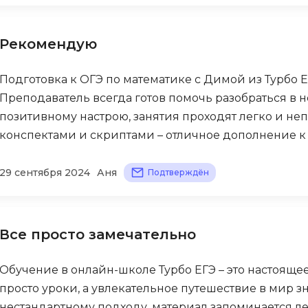
Bootstrap
Q
Bubble
Рекомендую
QA-тестирова
C
QGIS
Подготовка к ОГЭ по математике с Димой из Турбо Е
CI/CD
Преподаватель всегда готов помочь разобраться в н
Qt Creator
CentOS
позитивному настрою, занятия проходят легко и н
R
конспектами и скриптами – отличное дополнение к 
Cisco
RabbitMQ
ClickHouse
29 сентября 2024
Аня
Подтверждён
React Native
D
Ruby
Dart
Rust
Все просто замечательно
DataLens
S
Delphi
Обучение в онлайн-школе Турбо ЕГЭ – это настоящее
SRE
DevOps
просто уроки, а увлекательное путешествие в мир з
Scala
нестандартному подходу, материал запоминается ле
Docker