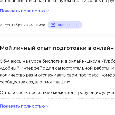
останавливаться на достигнутом и записалась на рус
Visual Studio 
Турбо ЕГЭ я добьюсь еще больших успехов!
H
Показать полностью
W
Hadoop
Webflow
21 сентября 2024
Лиза
Подтверждён
I
Webpack
IoT
Wordpress
Мой личный опыт подготовки в онлайн
J
X
Java-разработка
XML
Обучаюсь на курсе биологии в онлайн-школе «Турбо
JavaScript-разработка
удобный интерфейс для самостоятельной работы: 
Y
Java Spring Boot
количество раз и отслеживать свой прогресс. Комф
Yandex Cloud
сообщества создают мотивацию.
Jenkins
Z
Jira
Однако, есть несколько моментов, требующих улучш
отвечают на вопросы, а в некоторых случаях предо
Zabbix
Joomla
Показать полностью
Орфографические ошибки в материалах также выз
i
K