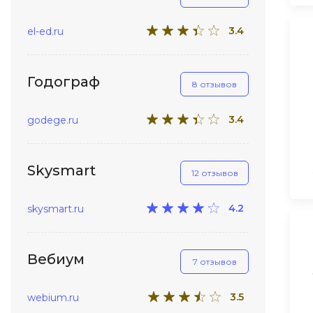
3.4
el-ed.ru
Годограф
8 отзывов
3.4
godege.ru
Skysmart
12 отзывов
4.2
skysmart.ru
Вебиум
7 отзывов
3.5
webium.ru