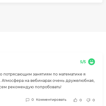
И
Информационная
безопасность
К
Кибербезопасность
Компьютерное зрение
ка
Компьютерные сети
5/5
М
его потрясающим занятиям по математике я
Микросервисная архитектура
и. Атмосфера на вебинарах очень дружелюбная,
Н
 Всем рекомендую попробовать!
Нагрузочное тестирование
0
Комментировать
0
0
О