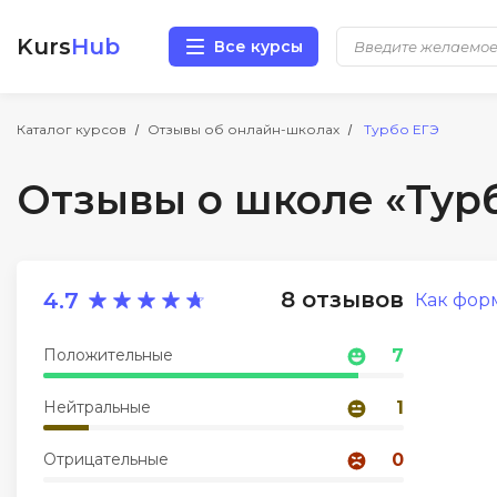
Kurs
Hub
Все курсы
Разработка
Каталог курсов
Отзывы об онлайн-школах
Турбо ЕГЭ
Отзывы о школе «Тур
Маркетинг
Дизайн
8 отзывов
4.7
Как фор
Аналитика
Положительные
7
Менеджмент
Нейтральные
1
Иностранные языки
Отрицательные
0
Soft Skills