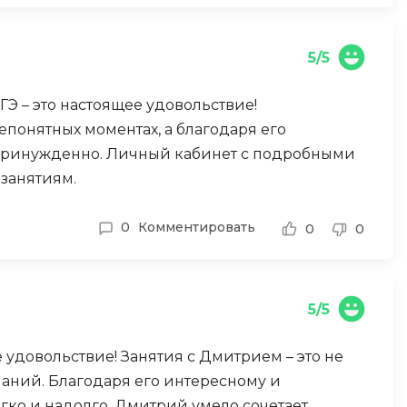
ООП
Операционные системы
5/5
ние
П
ГЭ – это настоящее удовольствие!
Парсинг
епонятных моментах, а благодаря его
епринужденно. Личный кабинет с подробными
Пентест
занятиям.
Программная инженерия
Промпт инжиниринг
0
Комментировать
0
0
Р
Работа с GIT
5/5
Разработка игр
Разработка игр на Unity
 удовольствие! Занятия с Дмитрием – это не
наний. Благодаря его интересному и
Разработка игр на Unreal
Engine
гко и надолго. Дмитрий умело сочетает