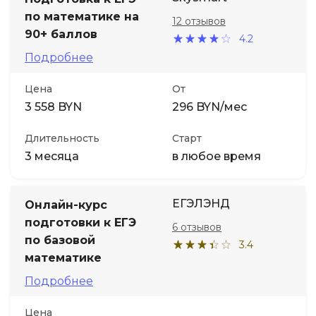
по математике на
12 отзывов
Иностранные языки
90+ баллов
4.2
Подробнее
Soft Skills
Цена
От
3 558 BYN
296 BYN/мес
ДПО
Длительность
Старт
Детям
3 месяца
в любое время
Акции и промокоды
ЕГЭЛЭНД
Онлайн-курс
подготовки к ЕГЭ
6 отзывов
по базовой
3.4
математике
Подробнее
Цена