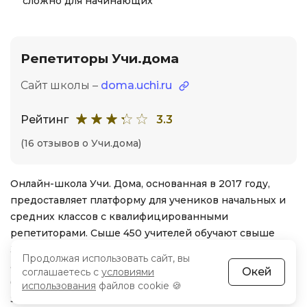
сложно для начинающих
Репетиторы Учи.дома
Сайт школы –
doma.uchi.ru
Рейтинг
3.3
(16 отзывов о Учи.дома)
Онлайн-школа Учи. Дома, основанная в 2017 году,
предоставляет платформу для учеников начальных и
средних классов с квалифицированными
репетиторами. Сыше 450 учителей обучают свыше
3000 детей. Занятия проходят в игровой формате, с
Продолжая использовать сайт, вы
акцентом на разговорную практику. Доступны
Окей
соглашаетесь с
условиями
бесплатные вводные уроки и сертификаты по
использования
файлов cookie 🍪
завершении курса.