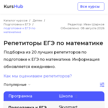
Kurs
Hub
Все курсы
Каталог курсов
Детям
Подготовка к ЕГЭ
Редактор: Иван Шарков
подготовке к ЕГЭ по
Обновлено:
08 августа 2026
математике
Репетиторы ЕГЭ по математике
Разработка
Подборка из 20 лучших репетиторов по
подготовке к ЕГЭ по математике. Информация
Маркетинг
обновляется ежедневно.
Как мы оцениваем репетиторов?
Дизайн
Популярные
Аналитика
Программа
Школа
Менеджмент
Skysmart
Подготовка к ЕГЭ