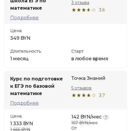
школа ЕГЭ по
3 отзыва
математике
3.6
Подробнее
Цена
349 BYN
Длительность
Старт
1 месяц
в любое время
Точка Знаний
Курс по подготовке
к ЕГЭ по базовой
5 отзывов
математике
3.7
Подробнее
Цена
142 BYN/мес
167 BYN/мес
1 333 BYN
От
1 666 BYN