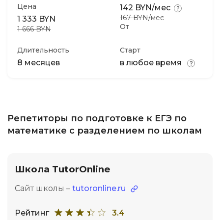
Цена
142 BYN/мес
167 BYN/мес
1 333 BYN
От
1 666 BYN
Длительность
Старт
8 месяцев
в любое время
Репетиторы по подготовке к ЕГЭ по
математике с разделением по школам
Школа TutorOnline
Сайт школы –
tutoronline.ru
Рейтинг
3.4