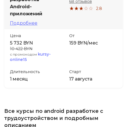
68 отзывов
Android-
2.8
приложений
Подробнее
Цена
От
5 732 BYN
159 BYN/мес
10 422 BYN
kursy-
с промокодом
online15
Длительность
Старт
1 месяц
17 августа
Все курсы по android разработке с
трудоустройством и подробным
описанием