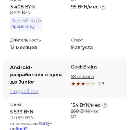
3 408 BYN
95 BYN/мес
8 519 BYN
Ещё
-5%
по
промокоду
Длительность
Старт
12 месяцев
9 августа
GeekBrains
Android-
разработчик с нуля
68 отзывов
до Junior
2.8
Подробнее
Цена
154 BYN/мес
280 BYN/мес
5 539 BYN
От
10 069 BYN
kursy-
с промокодом
online15