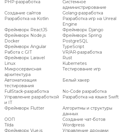
PHP-разработка
Системное
администрирование
Создание сайтов
Golang-разработка
Разработка на Kotlin
Разработка игр на Unreal
Engine
Фреймворк ReactJS
Фреймворк Django
Фреймворк Node.js
Фреймворк Spring
Docker
PostgreSQL
Фреймворк Angular
TypeScript
Работа с GIT
VR/AR-разработка
Фреймворк Laravel
Rust
Linux
Kubernetes
Микросервисная
Тестирование игр
архитектура
Автоматизация
Белый хакер
тестирования
FullStack-разработка
No-Code разработка
Управление разработкой
Разработка на языке Swift
и IT
Фреймворк Flutter
Алгоритмы и структуры
данных
ООП
Создание чат-ботов
Tilda
Wordpress
Фреймворк Vue.js
Управление дронами