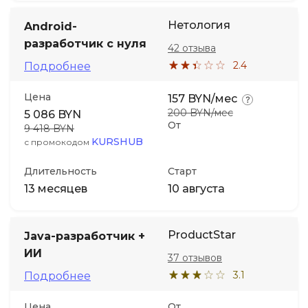
Нетология
Android-
разработчик с нуля
42 отзыва
2.4
Подробнее
Цена
157 BYN/мес
200 BYN/мес
5 086 BYN
От
9 418 BYN
KURSHUB
с промокодом
Длительность
Старт
13 месяцев
10 августа
ProductStar
Java-разработчик +
ИИ
37 отзывов
3.1
Подробнее
Цена
От