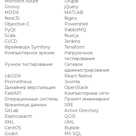
Microsoft Azure
Drupal
Groovy
jQuery
MODX
MATLAB
NestJS
Nginx
Objective-C
Powershell
PyQt
RabbitMQ
Scala
Nuxt.js
CI/CD
Jenkins
Фреймворк Symfony
Terraform
Компьютерное зрение
Нагрузочное
тестирование
Ручное тестирование
Сетевое
администрирование
LibGDX
React Native
Prometheus
Joomla
Дизайнер верстальщик
OpenStack
FastAPI
Компьютерные сети
Операционные системы
Промпт инжиниринг
Хранилища данных
SRE
GitLab
Active Directory
Elasticsearch
QGIS
XML
UML
CentOS
Bubble
Godot
MS SQL