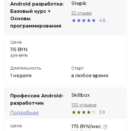
Stepik
Android разработка:
Базовый курс +
32 отзыва
Иностранные языки
Основы
4.8
программирования
Soft Skills
Цена
ДПО
115 BYN
229 BYN
Детям
Длительность
Старт
1 неделя
в любое время
Акции и промокоды
Skillbox
Профессия Android-
разработчик
130 отзывов
3.9
Подробнее
Цена
175 BYN/мес