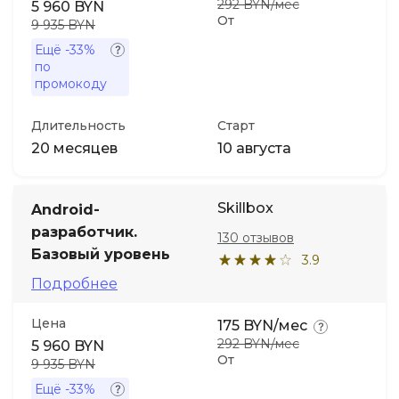
292 BYN/мес
5 960 BYN
От
9 935 BYN
Ещё
-33%
по
промокоду
Длительность
Старт
20 месяцев
10 августа
Skillbox
Android-
разработчик.
130 отзывов
Базовый уровень
3.9
Подробнее
Цена
175 BYN/мес
292 BYN/мес
5 960 BYN
От
9 935 BYN
Ещё
-33%