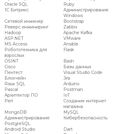
Oracle SQL
Ruby
1С Битрикс
Администрирование
Windows
Сетевой инженер
Bootstrap
Реверс инжиниринг
Zabbix
Hadoop
Apache Kafka
ASP.NET
VMware
MS Access
Ansible
Робототехника для
Flask
взрослых
OSINT
Bash
Cisco
Базы данных
Пентест
Visual Studio Code
Блокчейн
Jira
Язык SQL
Arduino
Pascal
Postman
Архитектор ПО
IoT
Perl
Создание интернет
магазина
MongoDB
MySQL
Администрирование
Кибербезопасность
PostgreSQL
Android Studio
Dart