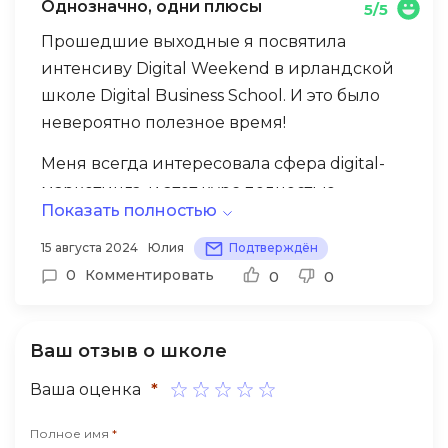
Однозначно, одни плюсы
5/5
интересующие вопросы и получить
старт для тех, кто хочет освоить основы
индивидуальные рекомендации.
Прошедшие выходные я посвятила
digital-маркетинга. Однако, для глубокого
интенсиву Digital Weekend в ирландской
погружения в конкретные темы может
школе Digital Business School. И это было
потребоваться дополнительное
невероятно полезное время!
самостоятельное изучение материалов.
Меня всегда интересовала сфера digital-
маркетинга, и этот курс полностью
Показать полностью
оправдал мои ожидания. Особенно
приятно было, что обучение проводили
15 августа 2024
Юлия
Подтверждён
настоящие эксперты из крупных digital-
0
Комментировать
0
0
агентств. Их практический опыт и
глубокие знания позволили за короткий
Ваш отзыв о школе
срок охватить широкий спектр тем: от
создания сайтов и SEO до
Ваша оценка
*
таргетированной рекламы и построения
комплексной digital-стратегии. В целом,
Полное имя
*