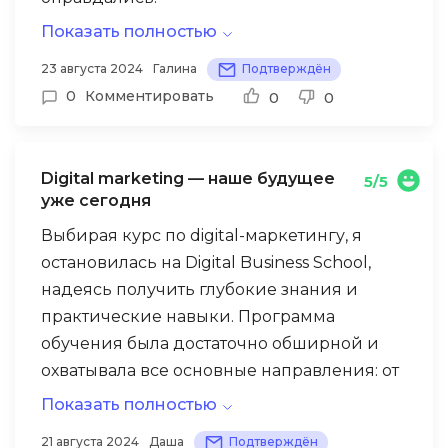
Показать полностью
Большинство преподавателей были
практикующими специалистами, что
23 августа 2024
Галина
Подтверждён
придавало курсу веса и актуальности.
0
Комментировать
0
0
Но теоретический материал
преподносился достаточно быстро, а
Digital marketing — наше будущее
5/5
практических заданий было недостаточно
уже сегодня
для закрепления знаний. Также были
Выбирая курс по digital-маркетингу, я
проблемы с интернетом во время занятий,
остановилась на Digital Business School,
особенно при работе с рекламными
надеясь получить глубокие знания и
кабинетами, существенно осложняли
практические навыки. Программа
процесс обучения. Было сложно получить
Digital Business School предлагает хороший
обучения была достаточно обширной и
индивидуальную консультацию у
старт для тех, кто хочет получить общее
охватывала все основные направления: от
преподавателей вне занятий, даже по
представление о digital-маркетинге.
SEO до мобильного маркетинга.
вопросам, связанным с курсовым
Показать полностью
Однако, для глубокого погружения в тему
проектом.
Мне понравилось:
21 августа 2024
Даша
Подтверждён
и приобретения практических навыков