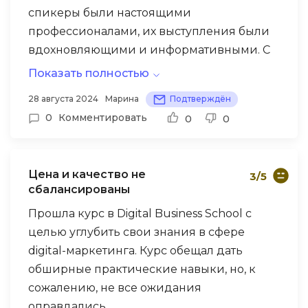
спикеры были настоящими
профессионалами, их выступления были
вдохновляющими и информативными. С
другой стороны, были и такие, чьи
Показать полностью
доклады казались несколько затянутыми
Приятно удивила организация
28 августа 2024
Марина
Подтверждён
и не слишком интересными.
мероприятия: все необходимое для
0
Комментировать
0
0
конспектирования было предоставлено, а
после интенсива мы получили доступ к
презентациям спикеров. Персонал был
Цена и качество не
3/5
приветливым и ненавязчивым. Отсутствие
сбалансированы
каких-либо скрытых платежей и
Прошла курс в Digital Business School с
дополнительных услуг создало
целью углубить свои знания в сфере
Я планирую продолжить обучение в этой
комфортную атмосферу. Сертификат об
digital-маркетинга. Курс обещал дать
школе, чтобы глубже погрузиться в
участии стал приятным бонусом.
обширные практические навыки, но, к
интересующие меня темы.
сожалению, не все ожидания
оправдались.