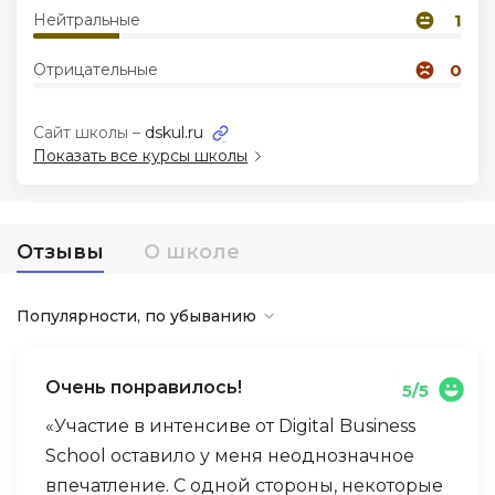
Нейтральные
1
Иностранные языки
Отрицательные
0
Soft Skills
Сайт школы –
dskul.ru
Показать все курсы школы
ДПО
Детям
Отзывы
О школе
Акции и промокоды
Популярности, по убыванию
Очень понравилось!
5/5
«Участие в интенсиве от Digital Business
School оставило у меня неоднозначное
впечатление. С одной стороны, некоторые