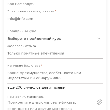
курс оставил очень положительное
впечатление. Я получила массу полезной
Электронная почта для связи
*
информации и вдохновения для
дальнейшего развития в сфере digital-
маркетинга. Если вы хотите получить
Пройденный курс
системные знания и практические
Выберите пройденный курс
навыки в этой области, я однозначно
Заголовок отзыва
рекомендую Digital Business School.
Напишите Ваш отзыв
*
еще
200
символов для отправки
Прикрепить материалы
Прикрепите дипломы, сертификаты,
скриншоты или другие материалы