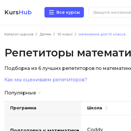
Kurs
Hub
Все курсы
Разработка
Каталог курсов
Детям
10 класс
математике для 10 класса
Репетиторы математик
Маркетинг
Дизайн
Подборка из 6 лучших репетиторов по математик
Как мы оцениваем репетиторов?
Аналитика
Популярные
Менеджмент
Программа
Школа
Иностранные языки
Soft Skills
Coddy
Подготовка к математике