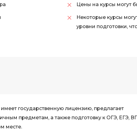
ра
Цены на курсы могут б
iOS разработк
Kubernetes
я
Некоторые курсы могу
j
L
уровни подготовки, ч
jQuery
LibGDX
Linux
А
Автоматизаци
M
Администрир
MATLAB
PostgreSQL
MODX
Администрир
MS Access
Алгоритмы и 
MS SQL
данных
Microsoft Azure
 имеет государственную лицензию, предлагает
Архитектор П
чным предметам, а также подготовку к ОГЭ, ЕГЭ, В
м месте.