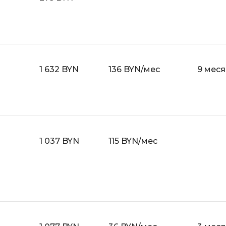
API
Objective-C
ASP.NET
OpenCart
Active Directory
OpenStack
Android-разработка
Oracle SQL
1 632 BYN
136 BYN/мес
9 мес
Android Studio
P
Ansible
PHP-разработ
Apache Airflow
Pascal
Apache Kafka
Perl
1 037 BYN
115 BYN/мес
Arduino
PostgreSQL
Asterisk
Postman
B
Powershell
Backend разработка
Prometheus
Bash
PyQt