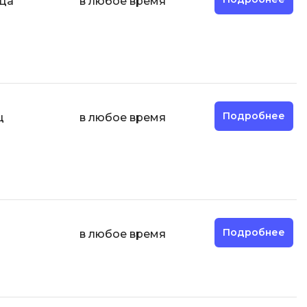
яца
в любое время
ООП
Операционные системы
ние
П
Парсинг
Подробнее
ц
в любое время
Пентест
Программная инженерия
Промпт инжиниринг
Р
Работа с GIT
Подробнее
в любое время
Разработка игр
Разработка игр на Unity
Разработка игр на Unreal
Engine