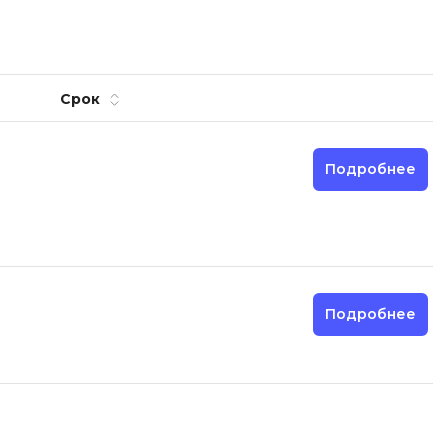
Code
Создание сайтов
Создание чат-ботов
Т
Срок
Тестирование игр
Подробнее
У
Управление дронами
Управление разработкой и IT
Ф
Подробнее
Фреймворк Angular
Фреймворк Django
Фреймворк Flutter
Фреймворк Laravel