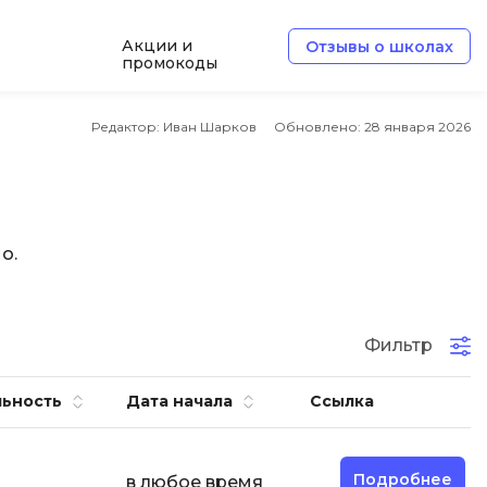
Акции и
Отзывы о школах
промокоды
Б
Редактор: Иван Шарков
Обновлено:
28 января 2026
Базы данных
Белый хакер
Блокчейн
о.
В
Вайб кодинг
ботка
Фильтр
Веб-разработка
Верстка на HTML и CSS
ьность
Дата начала
Ссылка
Д
Дизайнер верстальщик
Подробнее
в любое время