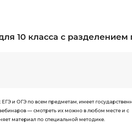
Selenium
Drupal
Solidity
E
T
Elasticsearch
для 10 класса с разделением
Terraform
F
Three.js
FastAPI
Tilda
Flask
TypeScript
Frontend-разработка
U
FullStack-разработка
UML
G
 ЕГЭ и ОГЭ по всем предметам, имеет государствен
V
GitLab
вебинаров — смотреть их можно в любом месте и с
VMware
Godot
няет материал по специальной методике.
VR/AR-разраб
Groovy