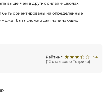
Фреймворк Node.js
ыть выше, чем в других онлайн-школах
а
Фреймворк ReactJS
т быть ориентированы на определенные
Фреймворк Spring
то может быть сложно для начинающих
Фреймворк Symfony
Фреймворк Vue.js
я тестирования
Х
ование
Хранилища данных
Рейтинг
3.4
(12 отзывов о Тетрика)
Я
ование Windows
Язык SQL
структуры
О
ПР.