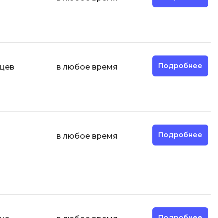
И
Информационная
безопасность
Подробнее
яцев
в любое время
К
Кибербезопасность
Компьютерное зрение
ка
Компьютерные сети
Подробнее
в любое время
М
Микросервисная архитектура
Н
Нагрузочное тестирование
О
Подробнее