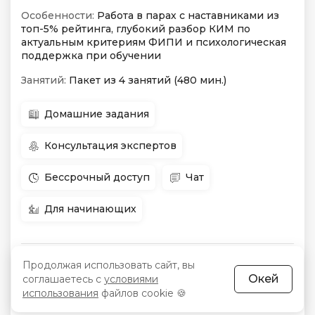
Особенности:
Работа в парах с наставниками из
топ-5% рейтинга, глубокий разбор КИМ по
актуальным критериям ФИПИ и психологическая
поддержка при обучении
Занятий:
Пакет из 4 занятий (480 мин.)
Домашние задания
Консультация экспертов
Бессрочный доступ
Чат
Для начинающих
в любое
Продолжая использовать сайт, вы
Начало:
Цена:
349 BYN
Окей
соглашаетесь с
условиями
время
использования
файлов cookie 🍪
Срок:
1 месяц