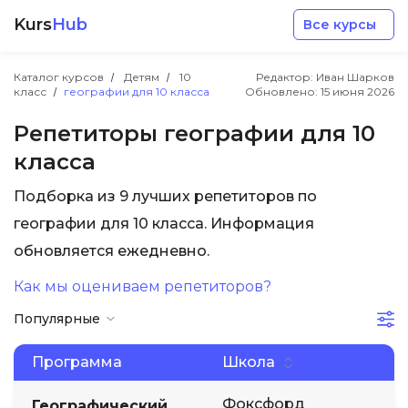
Kurs
Hub
Все курсы
Каталог курсов
Детям
10
Редактор: Иван Шарков
класс
географии для 10 класса
Обновлено:
15 июня 2026
Репетиторы географии для 10
класса
Разработка
Подборка из 9 лучших репетиторов по
географии для 10 класса. Информация
Маркетинг
обновляется ежедневно.
Как мы оцениваем репетиторов?
Дизайн
Популярные
Аналитика
Программа
Школа
Менеджмент
Фоксфорд
Географический