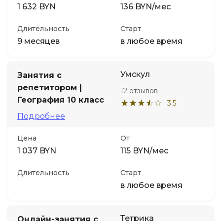
1 632 BYN
136 BYN/мес
Длительность
Старт
9 месяцев
в любое время
Умскул
Занятия с
репетитором |
12 отзывов
География 10 класс
3.5
Подробнее
Цена
От
1 037 BYN
115 BYN/мес
Длительность
Старт
в любое время
Тетрика
Онлайн-занятия с