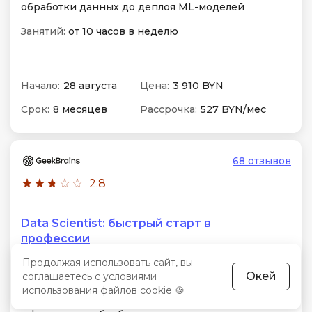
обработки данных до деплоя ML-моделей
Занятий:
от 10 часов в неделю
Начало:
28 августа
Цена:
3 910 BYN
Срок:
8 месяцев
Рассрочка:
527 BYN/мес
68 отзывов
2.8
Data Scientist: быстрый старт в
профессии
Продолжая использовать сайт, вы
Формат:
Лекции онлайн, видеоуроки в записи.
Окей
соглашаетесь с
условиями
Особенности:
Python, SQL, Machine Learning,
использования
файлов cookie 🍪
PyTorch. Проектная работа на реальных датасетах