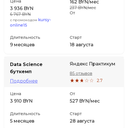
Цена
162 BYN/мес
237 BYN/мес
3 936 BYN
От
6 767 BYN
kursy-
с промокодом
online15
Длительность
Старт
9 месяцев
18 августа
Яндекс Практикум
Data Science
буткемп
85 отзывов
2.7
Подробнее
Цена
От
3 910 BYN
527 BYN/мес
Длительность
Старт
5 месяцев
28 августа