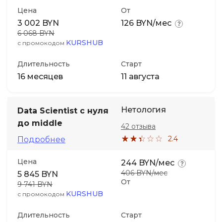
Цена
От
3 002 BYN
126 BYN/мес
6 068 BYN
KURSHUB
с промокодом
Длительность
Старт
16 месяцев
11 августа
Нетология
Data Scientist с нуля
до middle
42 отзыва
2.4
Подробнее
Цена
244 BYN/мес
406 BYN/мес
5 845 BYN
От
9 741 BYN
KURSHUB
с промокодом
Длительность
Старт