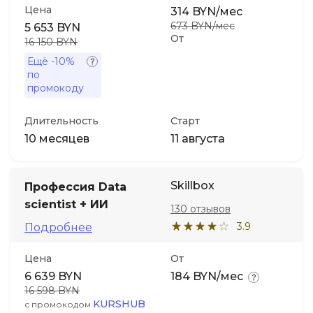
Цена
314 BYN/мес
673 BYN/мес
5 653 BYN
От
16 150 BYN
Ещё
-10%
по
промокоду
Длительность
Старт
10 месяцев
11 августа
Skillbox
Профессия Data
scientist + ИИ
130 отзывов
3.9
Подробнее
Цена
От
6 639 BYN
184 BYN/мес
16 598 BYN
KURSHUB
с промокодом