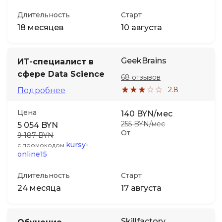
Длительность
Старт
18 месяцев
10 августа
GeekBrains
ИТ-специалист в
сфере Data Science
68 отзывов
2.8
Подробнее
Цена
140 BYN/мес
255 BYN/мес
5 054 BYN
От
9 187 BYN
kursy-
с промокодом
online15
Длительность
Старт
24 месяца
17 августа
Skillfactory