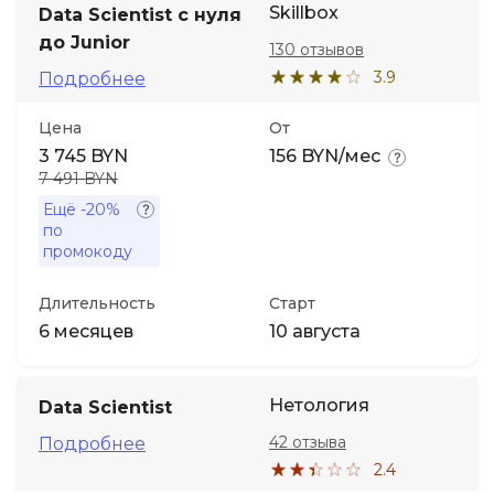
Skillbox
Data Scientist с нуля
до Junior
130 отзывов
Иностранные языки
3.9
Подробнее
Soft Skills
Цена
От
3 745 BYN
156 BYN/мес
ДПО
7 491 BYN
Ещё
-20%
по
Детям
промокоду
Акции и промокоды
Длительность
Старт
6 месяцев
10 августа
Нетология
Data Scientist
42 отзыва
Подробнее
2.4