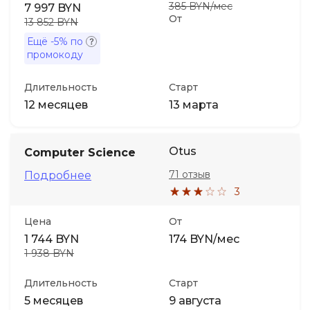
385 BYN/мес
7 997 BYN
От
13 852 BYN
Ещё
-5%
по
промокоду
Длительность
Старт
12 месяцев
13 марта
Otus
Computer Science
71 отзыв
Подробнее
3
Цена
От
1 744 BYN
174 BYN/мес
1 938 BYN
Длительность
Старт
5 месяцев
9 августа