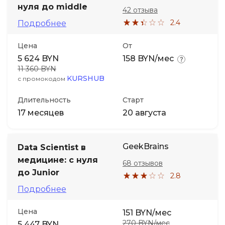
нуля до middle
42 отзыва
2.4
Подробнее
Цена
От
5 624 BYN
158 BYN/мес
11 360 BYN
KURSHUB
с промокодом
Длительность
Старт
17 месяцев
20 августа
GeekBrains
Data Scientist в
медицине: с нуля
68 отзывов
до Junior
2.8
Подробнее
Цена
151 BYN/мес
270 BYN/мес
5 447 BYN