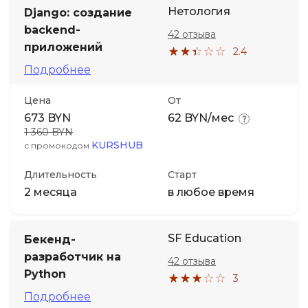
Нетология
Django: создание
backend-
42 отзыва
приложений
2.4
Подробнее
Цена
От
673 BYN
62 BYN/мес
1 360 BYN
KURSHUB
с промокодом
Длительность
Старт
2 месяца
в любое время
SF Education
Бекенд-
разработчик на
42 отзыва
Python
3
Подробнее