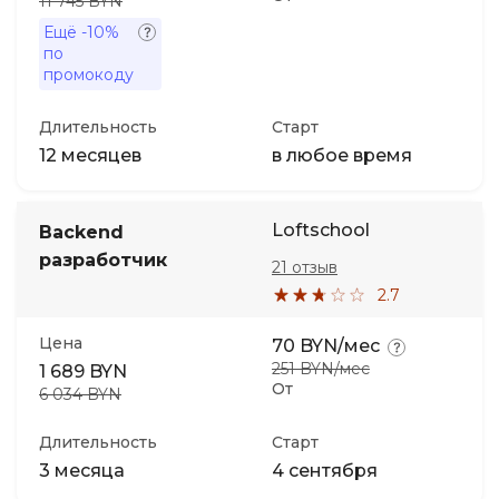
11 745 BYN
Ещё
-10%
по
промокоду
Длительность
Старт
12 месяцев
в любое время
Loftschool
Backend
разработчик
21 отзыв
2.7
Цена
70 BYN/мес
251 BYN/мес
1 689 BYN
От
6 034 BYN
Длительность
Старт
3 месяца
4 сентября