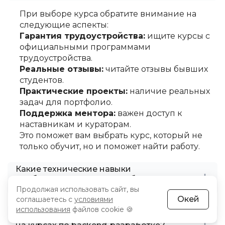
При выборе курса обратите внимание на
следующие аспекты:
Гарантия трудоустройства:
ищите курсы с
официальными программами
трудоустройства.
Реальные отзывы:
читайте отзывы бывших
студентов.
Практические проекты:
наличие реальных
задач для портфолио.
Поддержка ментора:
важен доступ к
наставникам и кураторам.
Это поможет вам выбрать курс, который не
только обучит, но и поможет найти работу.
Какие технические навыки
необходимы для начала обучения
backend-разработке?
Продолжая использовать сайт, вы
Окей
соглашаетесь с
условиями
использования
файлов cookie 🍪
Сколько времени занимает обучение