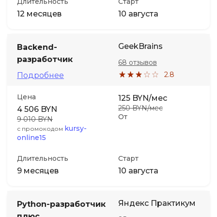
Длительность
Старт
12 месяцев
10 августа
GeekBrains
Backend-
разработчик
68 отзывов
2.8
Подробнее
Цена
125 BYN/мес
250 BYN/мес
4 506 BYN
От
9 010 BYN
kursy-
с промокодом
online15
Длительность
Старт
9 месяцев
10 августа
Яндекс Практикум
Python-разработчик
плюс