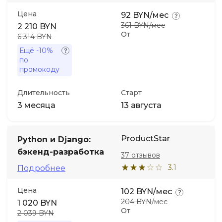
Цена
92 BYN/мес
361 BYN/мес
2 210 BYN
От
6 314 BYN
Ещё
-10%
по
промокоду
Длительность
Старт
3 месяца
13 августа
ProductStar
Python и Django:
бэкенд-разработка
37 отзывов
3.1
Подробнее
Цена
102 BYN/мес
204 BYN/мес
1 020 BYN
От
2 039 BYN