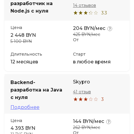
разработчик на
14 отзывов
Node.js с нуля
3.3
Цена
204 BYN/мес
425 BYN/мес
2 448 BYN
От
5 100 BYN
Длительность
Старт
12 месяцев
в любое время
Skypro
Backend-
разработка на Java
41 отзыв
с нуля
3
Подробнее
Цена
144 BYN/мес
262 BYN/мес
4 393 BYN
От