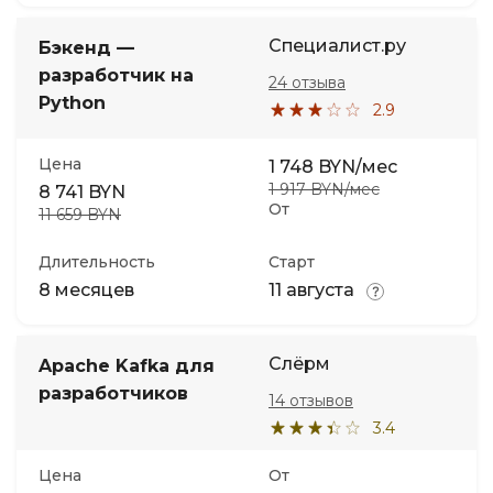
Специалист.ру
Бэкенд —
разработчик на
24 отзыва
Python
2.9
Цена
1 748 BYN/мес
1 917 BYN/мес
8 741 BYN
От
11 659 BYN
Длительность
Старт
8 месяцев
11 августа
Слёрм
Apache Kafka для
разработчиков
14 отзывов
3.4
Цена
От