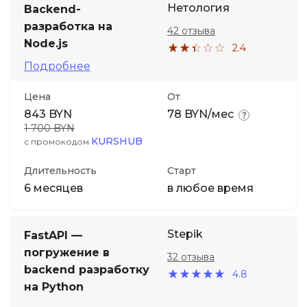
Нетология
Backend-
разработка на
42 отзыва
Иностранные языки
Node.js
2.4
Подробнее
Soft Skills
Цена
От
ДПО
843 BYN
78 BYN/мес
1 700 BYN
KURSHUB
с промокодом
Детям
Длительность
Старт
Акции и промокоды
6 месяцев
в любое время
Stepik
FastAPI —
погружение в
32 отзыва
backend разработку
4.8
на Python