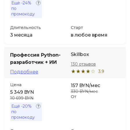
Ещё
-24%
по
промокоду
Длительность
Старт
3 месяца
в любое время
Skillbox
Профессия Python-
разработчик + ИИ
130 отзывов
3.9
Подробнее
Цена
157 BYN/мес
330 BYN/мес
5 349 BYN
От
10 699 BYN
Ещё
-20%
по
промокоду